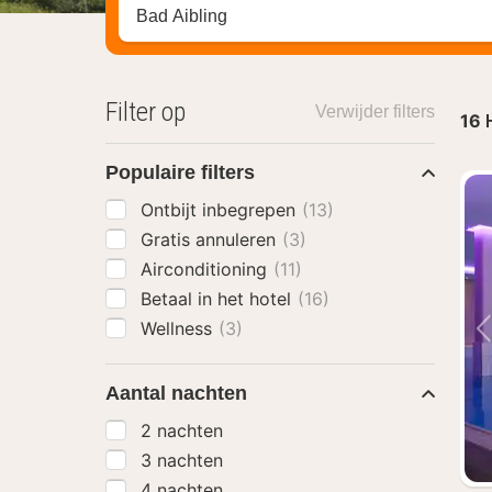
Zoek op hotel, regio of stad
Filter op
Verwijder filters
16
Populaire filters
Ontbijt inbegrepen
(13)
Gratis annuleren
(3)
Airconditioning
(11)
Betaal in het hotel
(16)
Wellness
(3)
Aantal nachten
2 nachten
3 nachten
4 nachten