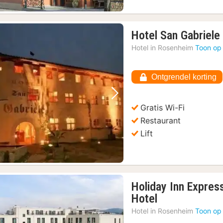
Hotel San Gabriele
Hotel in
Rosenheim
Toon op
Ontgrendel korting
Vorige foto
Volgende foto
Gratis Wi-Fi
Restaurant
Lift
Holiday Inn Expres
1
Hotel
nacht
Hotel in
Rosenheim
Toon op
vanaf