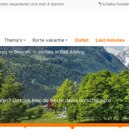
sten waarderen ons met 4 sterren
Unieke hotele
Thema's
Korte vakantie
Outlet
Last minutes
els in Beieren
Hotels in Bad Aibling
oeken? Ontdek hier de beste deals en scherpste