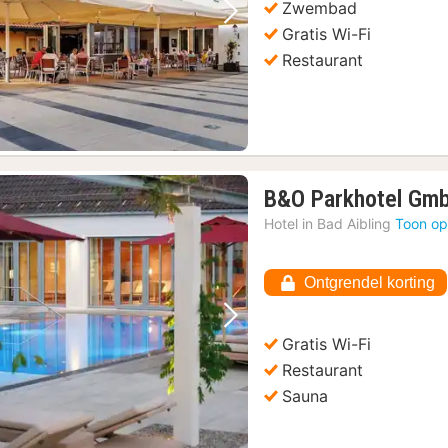
Zwembad
Vorige foto
Volgende foto
Gratis Wi-Fi
Restaurant
B&O Parkhotel Gm
Hotel in
Bad Aibling
Toon op
Ontgrendel korting
Vorige foto
Volgende foto
Gratis Wi-Fi
Restaurant
Sauna