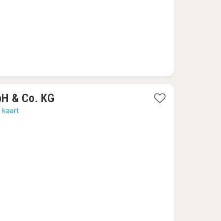
1
bH & Co. KG
nacht
 kaart
vanaf
€
157,62