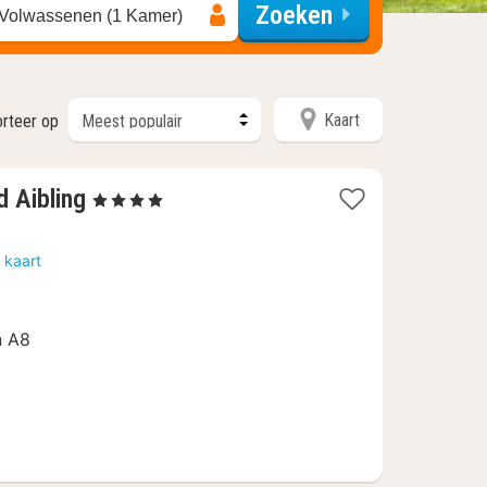
Zoeken
 Volwassenen (1 Kamer)
Kaart
rteer op
1
d Aibling
, 4 Sterren
nacht
vanaf
 kaart
€
154,80
n A8