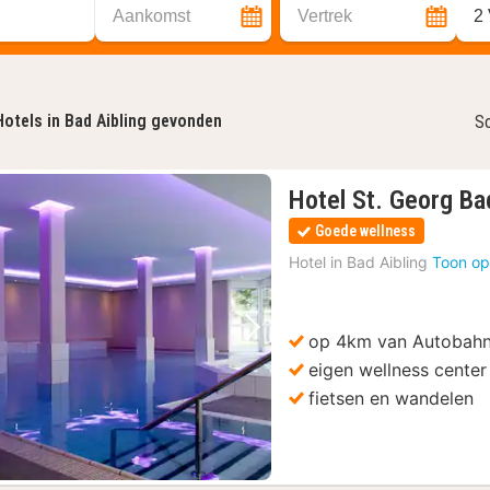
Aankomst
Vertrek
2
Hotels in Bad Aibling gevonden
So
Hotel St. Georg Ba
Goede wellness
Hotel in
Bad Aibling
Toon op
op 4km van Autobah
Vorige foto
Volgende foto
eigen wellness center
fietsen en wandelen