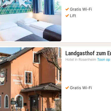
Gratis Wi-Fi
Vorige foto
Volgende foto
Lift
Landgasthof zum E
Hotel in
Rosenheim
Toon op
Vorige foto
Volgende foto
Gratis Wi-Fi