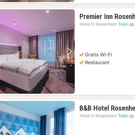
Premier Inn Rosen
Hotel in
Rosenheim
Toon op
Gratis Wi-Fi
Vorige foto
Volgende foto
Restaurant
B&B Hotel Rosenh
Hotel in
Rosenheim
Toon op