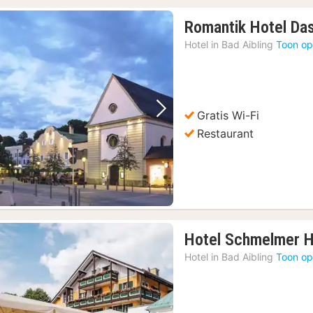
Romantik Hotel Das
Hotel in
Bad Aibling
Toon op
Gratis Wi-Fi
Vorige foto
Volgende foto
Restaurant
Hotel Schmelmer 
Hotel in
Bad Aibling
Toon op