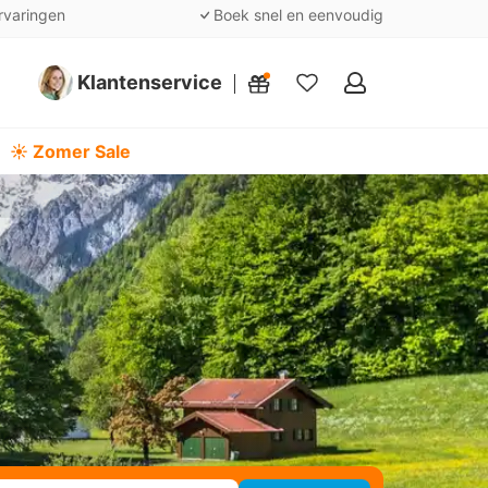
rvaringen
Boek snel en eenvoudig
Klantenservice
Mijn
favorieten
☀️ Zomer Sale