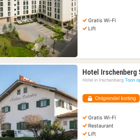
€
72,90
Vorige foto
Volgende foto
Gratis Wi-Fi
Lift
Hotel Irschenberg
Hotel in
Irschenberg
Toon o
Ontgrendel korting
Vorige foto
Volgende foto
Gratis Wi-Fi
Restaurant
Lift