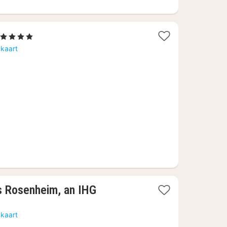
1
, 4 Sterren
nacht
 kaart
vanaf
€
133,74
s Rosenheim, an IHG
 kaart