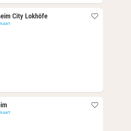
1
heim City Lokhöfe
nacht
 kaart
vanaf
€
57
1
eim
nacht
 kaart
vanaf
€