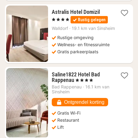
1
Astralis Hotel Domizil
nacht
, 4 Sterren
Rustig gelegen
vanaf
€
Walldorf
·
19.1 km van Sinsheim
155
Rustige omgeving
Wellness- en fitnessruimte
Gratis parkeerplaats
Saline1822 Hotel Bad
1
Rappenau
, 4 Sterren
nacht
Bad Rappenau
·
16.1 km van
vanaf
Sinsheim
€
171,83
Ontgrendel korting
Gratis Wi-Fi
Restaurant
Lift