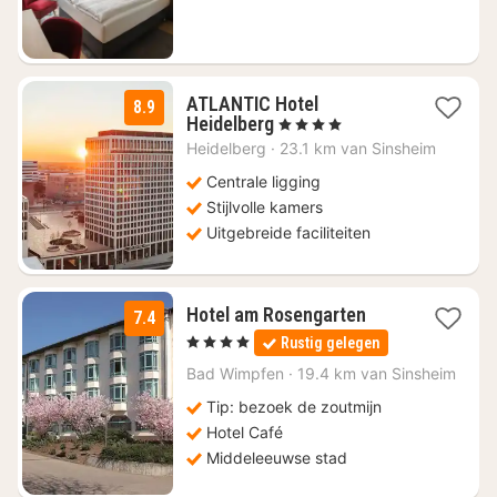
89
ATLANTIC Hotel
8.9
1
Heidelberg
, 4 Sterren
nacht
Heidelberg
·
23.1 km van Sinsheim
vanaf
€
Centrale ligging
134
Stijlvolle kamers
Uitgebreide faciliteiten
1
Hotel am Rosengarten
7.4
nacht
, 4 Sterren
Rustig gelegen
vanaf
€
Bad Wimpfen
·
19.4 km van Sinsheim
91
Tip: bezoek de zoutmijn
Hotel Café
Middeleeuwse stad