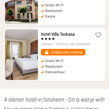
vanaf
€
Gratis Wi-Fi
99,07
Restaurant
Sauna
1
Hotel Villa Toskana
nacht
, 4 Sterren
vanaf
Leimen
·
18.8 km van Sinsheim
€
107,66
Ontgrendel korting
Gratis Wi-Fi
Restaurant
Fietsverhuur
4-sterren hotel in Sinsheim - Dit is wat je wilt!
Een vier sterren hotel in Sinsheim is comfortabel en