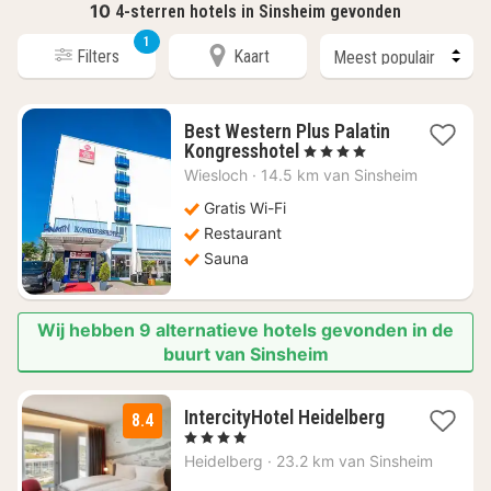
10
4-sterren hotels in Sinsheim gevonden
1
Filters
Kaart
Best Western Plus Palatin
1
Kongresshotel
, 4 Sterren
nacht
Wiesloch
·
14.5 km van Sinsheim
vanaf
€
Gratis Wi-Fi
85,17
Restaurant
Sauna
Wij hebben 9 alternatieve hotels gevonden in de
buurt van Sinsheim
1
IntercityHotel Heidelberg
8.4
nacht
, 4 Sterren
vanaf
Heidelberg
·
23.2 km van Sinsheim
€