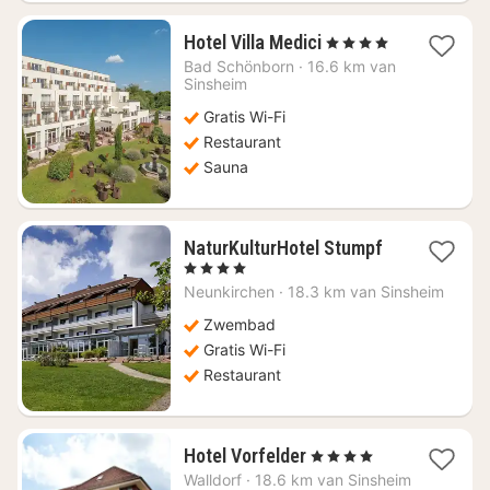
1
Hotel Villa Medici
, 4 Sterren
nacht
Bad Schönborn
·
16.6 km van
vanaf
Sinsheim
€
Gratis Wi-Fi
92,52
Restaurant
Sauna
1
NaturKulturHotel Stumpf
nacht
, 4 Sterren
vanaf
Neunkirchen
·
18.3 km van Sinsheim
€
113,08
Zwembad
Gratis Wi-Fi
Restaurant
1
Hotel Vorfelder
, 4 Sterren
nacht
Walldorf
·
18.6 km van Sinsheim