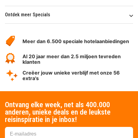
Ontdek meer Specials
Over
HotelSpecials
Meer dan 6.500 speciale hotelaanbiedingen
Al 20 jaar meer dan 2.5 miljoen tevreden
klanten
Creëer jouw unieke verblijf met onze 56
extra's
Ontvang elke week, net als 400.000
anderen, unieke deals en de leukste
reisinspiratie in je inbox!