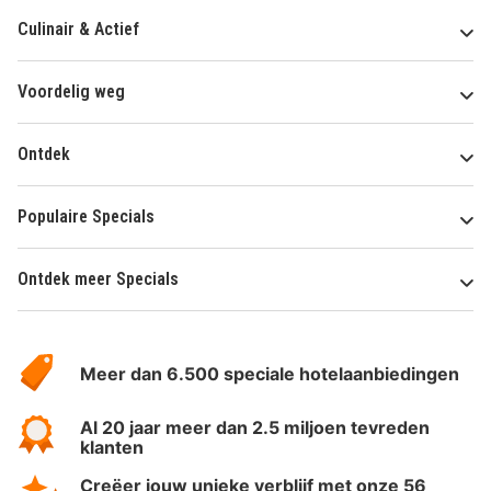
Culinair & Actief
Voordelig weg
Ontdek
Populaire Specials
Ontdek meer Specials
Over
HotelSpecials
Meer dan 6.500 speciale hotelaanbiedingen
Al 20 jaar meer dan 2.5 miljoen tevreden
klanten
Creëer jouw unieke verblijf met onze 56