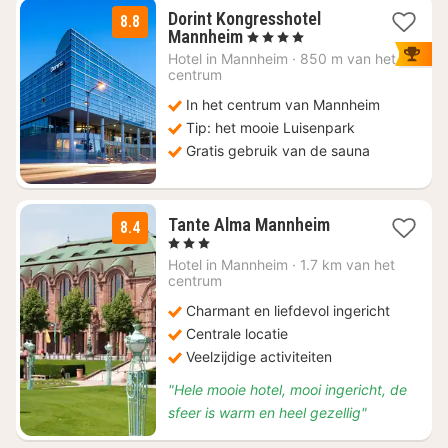
Dorint Kongresshotel
8.8
1
Mannheim
, 4 Sterren
nacht
Hotel in
Mannheim
·
850 m van het
vanaf
centrum
€
In het centrum van Mannheim
93,15
Tip: het mooie Luisenpark
Gratis gebruik van de sauna
1
Tante Alma Mannheim
8.4
nacht
, 3 Sterren
vanaf
Hotel in
Mannheim
·
1.7 km van het
€
centrum
67,73
Charmant en liefdevol ingericht
Centrale locatie
Veelzijdige activiteiten
"Hele mooie hotel, mooi ingericht, de
sfeer is warm en heel gezellig"