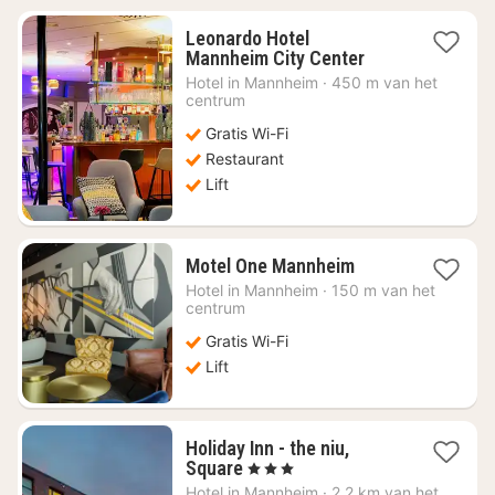
Leonardo Hotel
1
Mannheim City Center
nacht
Hotel in
Mannheim
·
450 m van het
vanaf
centrum
€
Gratis Wi-Fi
59,78
Restaurant
Lift
1
Motel One Mannheim
nacht
Hotel in
Mannheim
·
150 m van het
vanaf
centrum
€
Gratis Wi-Fi
70,13
Lift
Holiday Inn - the niu,
1
Square
, 3 Sterren
nacht
Hotel in
Mannheim
·
2.2 km van het