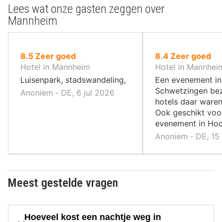
Lees wat onze gasten zeggen over
Mannheim
uit
uit
8.5
Zeer goed
8.4
Zeer goed
10
10
Hotel in Mannheim
Hotel in Mannhei
,
,
Luisenpark, stadswandeling,
Een evenement in
Schwetzingen bez
Anoniem ‐ DE, 6 jul 2026
hotels daar waren
Ook geschikt voo
evenement in Ho
Anoniem ‐ DE, 15
Meest gestelde vragen
Hoeveel kost een nachtje weg in