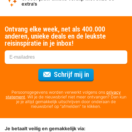
extra's
Ontvang elke week, net als 400.000
anderen, unieke deals en de leukste
reisinspiratie in je inbox!
Voor de nieuws
Schrijf mij in
Persoonsgegevens worden verwerkt volgens ons
privacy
statement
. Wil je de nieuwsbrief niet meer ontvangen? Dan kun
je je altijd gemakkelijk uitschrijven door onderaan de
nieuwsbrief op “afmelden” te klikken.
Je betaalt veilig en gemakkelijk via: