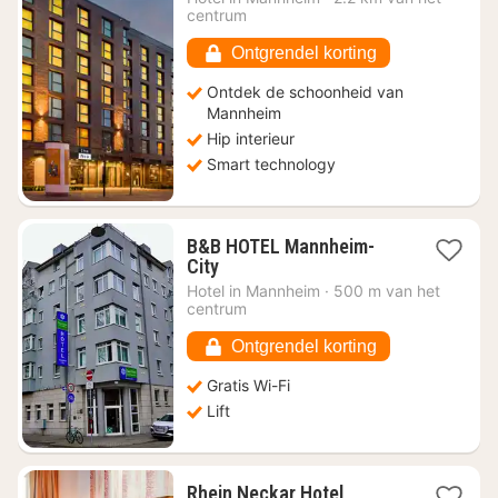
vanaf
centrum
€
69
Ontgrendel korting
Ontdek de schoonheid van
Mannheim
Hip interieur
Smart technology
B&B HOTEL Mannheim-
1
City
nacht
Hotel in
Mannheim
·
500 m van het
vanaf
centrum
€
58,20
Ontgrendel korting
Gratis Wi-Fi
Lift
Rhein Neckar Hotel