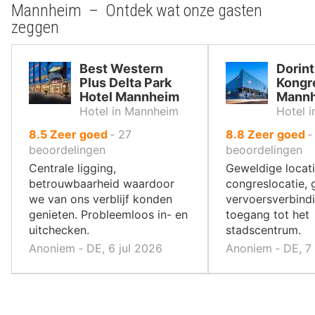
Mannheim – Ontdek wat onze gasten
zeggen
Best Western
Dorint
Plus Delta Park
Kongr
Hotel Mannheim
Mann
Hotel in Mannheim
Hotel 
uit
uit
8.5
Zeer goed
‐
27
8.8
Zeer goed
10
10
beoordelingen
beoordelingen
,
,
Centrale ligging,
Geweldige locati
betrouwbaarheid waardoor
congreslocatie,
we van ons verblijf konden
vervoersverbindi
genieten. Probleemloos in- en
toegang tot het
uitchecken.
stadscentrum.
Anoniem ‐ DE, 6 jul 2026
Anoniem ‐ DE, 7