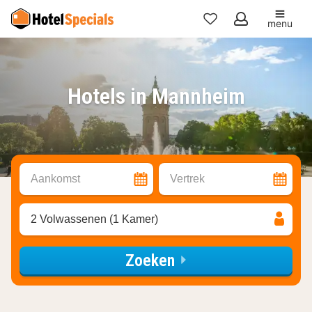
menu
Mijn
favorieten
Hotels in Mannheim
Aankomst
Vertrek
2 Volwassenen (1 Kamer)
Zoeken