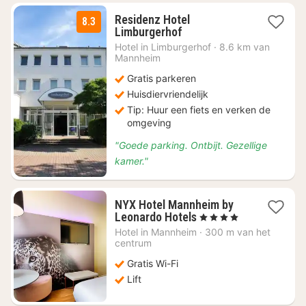
Residenz Hotel
8.3
2
Limburgerhof
nachten
Hotel in
Limburgerhof
·
8.6 km van
vanaf
Mannheim
€
Gratis parkeren
64
Huisdiervriendelijk
Tip: Huur een fiets en verken de
omgeving
"Goede parking. Ontbijt. Gezellige
kamer."
NYX Hotel Mannheim by
1
Leonardo Hotels
, 4 Sterren
nacht
Hotel in
Mannheim
·
300 m van het
vanaf
centrum
€
Gratis Wi-Fi
53,62
Lift