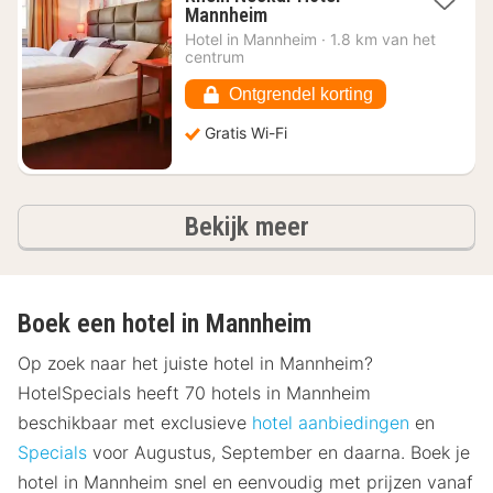
1
Mannheim
nacht
Hotel in
Mannheim
·
1.8 km van het
vanaf
centrum
€
88,67
Ontgrendel korting
Gratis Wi-Fi
hotels
Bekijk meer
Boek een hotel in Mannheim
Op zoek naar het juiste hotel in Mannheim?
HotelSpecials heeft 70 hotels in Mannheim
beschikbaar met exclusieve
hotel aanbiedingen
en
Specials
voor Augustus, September en daarna. Boek je
hotel in Mannheim snel en eenvoudig met prijzen vanaf