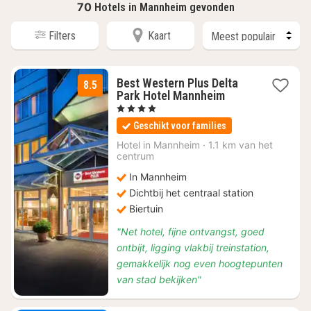
70
Hotels in Mannheim gevonden
Filters
Kaart
Best Western Plus Delta
8.5
2
Park Hotel Mannheim
nachten
, 4 Sterren
vanaf
Geschikt voor families
€
72,11
Hotel in
Mannheim
·
1.1 km van het
centrum
In Mannheim
Dichtbij het centraal station
Biertuin
"Net hotel, fijne ontvangst, goed
ontbijt, ligging vlakbij treinstation,
gemakkelijk nog even hoogtepunten
van stad bekijken"