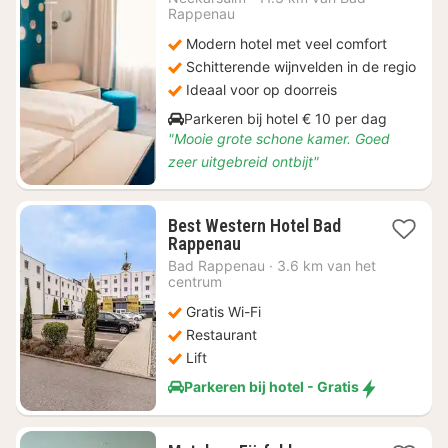
Rappenau
90
Modern hotel met veel comfort
Schitterende wijnvelden in de regio
Ideaal voor op doorreis
Parkeren bij hotel € 10 per dag
"Mooie grote schone kamer. Goed
zeer uitgebreid ontbijt"
Best Western Hotel Bad
1
Rappenau
nacht
Bad Rappenau
·
3.6 km van het
vanaf
centrum
€
Gratis Wi-Fi
72,90
Restaurant
Lift
Parkeren bij hotel - Gratis