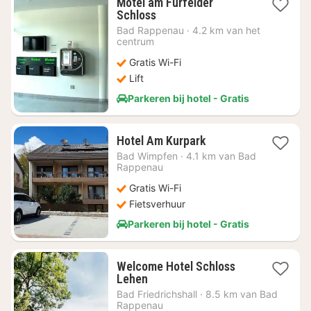
Motel am Fürfelder
1
Schloss
nacht
Bad Rappenau
·
4.2 km van het
vanaf
centrum
€
Gratis Wi-Fi
73,83
Lift
Parkeren bij hotel - Gratis
1
Hotel Am Kurpark
nacht
Bad Wimpfen
·
4.1 km van Bad
vanaf
Rappenau
€
Gratis Wi-Fi
107,61
Fietsverhuur
Parkeren bij hotel - Gratis
Welcome Hotel Schloss
1
Lehen
nacht
Bad Friedrichshall
·
8.5 km van Bad
vanaf
Rappenau