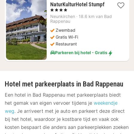
1
NaturKulturHotel Stumpf
nacht
, 4 Sterren
vanaf
Neunkirchen
·
18.6 km van Bad
€
Rappenau
113,08
Zwembad
Gratis Wi-Fi
Restaurant
Parkeren bij hotel - Gratis
Hotel met parkeerplaats in Bad Rappenau
Een hotel in Bad Rappenau met parkeerplaats biedt
het gemak van eigen vervoer tijdens je
weekendje
weg
. Je arriveert met je auto en parkeert deze direct
bij het hotel, waardoor je kostbare tijd en vaak ook
kosten bespaart die anders aan parkeerplekken zoeken