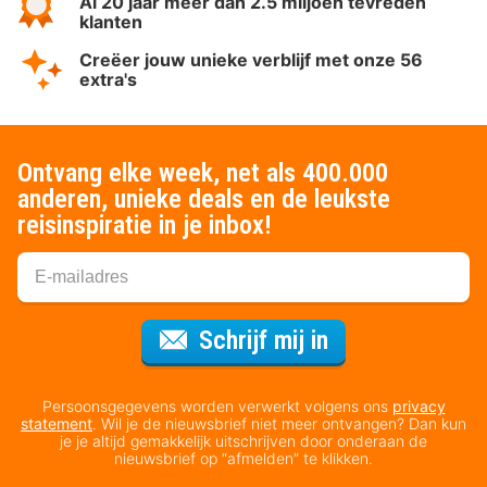
Al 20 jaar meer dan 2.5 miljoen tevreden
klanten
Creëer jouw unieke verblijf met onze 56
extra's
Ontvang elke week, net als 400.000
anderen, unieke deals en de leukste
reisinspiratie in je inbox!
Voor de nieuws
Schrijf mij in
Persoonsgegevens worden verwerkt volgens ons
privacy
statement
. Wil je de nieuwsbrief niet meer ontvangen? Dan kun
je je altijd gemakkelijk uitschrijven door onderaan de
nieuwsbrief op “afmelden” te klikken.