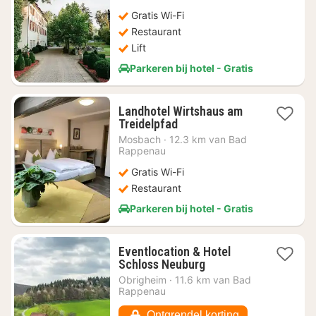
€
Gratis Wi-Fi
87,06
Restaurant
Lift
Parkeren bij hotel - Gratis
Landhotel Wirtshaus am
1
Treidelpfad
nacht
Mosbach
·
12.3 km van Bad
vanaf
Rappenau
€
Gratis Wi-Fi
90,38
Restaurant
Parkeren bij hotel - Gratis
Eventlocation & Hotel
1
Schloss Neuburg
nacht
Obrigheim
·
11.6 km van Bad
vanaf
Rappenau
€
114,08
Ontgrendel korting