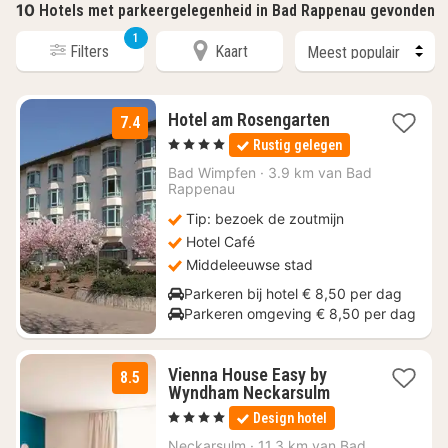
10
Hotels met parkeergelegenheid in Bad Rappenau gevonden
1
Filters
Kaart
1
Hotel am Rosengarten
7.4
nacht
, 4 Sterren
Rustig gelegen
vanaf
€
Bad Wimpfen
·
3.9 km van Bad
Rappenau
91
Tip: bezoek de zoutmijn
Hotel Café
Middeleeuwse stad
Parkeren bij hotel € 8,50 per dag
Parkeren omgeving € 8,50 per dag
Vienna House Easy by
8.5
2
Wyndham Neckarsulm
nachten
, 4 Sterren
Design hotel
vanaf
€
Neckarsulm
·
11.3 km van Bad