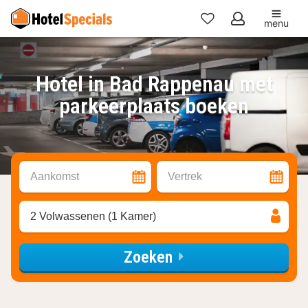
menu
Mijn
favorieten
Hotel in Bad Rappenau met
parkeerplaats boeken
Aankomst
Vertrek
2 Volwassenen (1 Kamer)
Zoeken