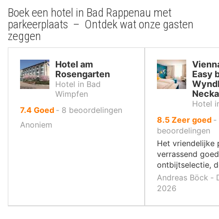
Boek een hotel in Bad Rappenau met
parkeerplaats – Ontdek wat onze gasten
zeggen
Hotel am
Vienn
Rosengarten
Easy 
Wynd
Hotel in Bad
Necka
Wimpfen
Hotel 
uit
7.4
Goed
‐
8
beoordelingen
uit
8.5
Zeer goed
‐
10
Anoniem
10
beoordelingen
,
,
Het vriendelijke
verrassend goe
ontbijtselectie, d
Andreas Böck ‐ D
2026