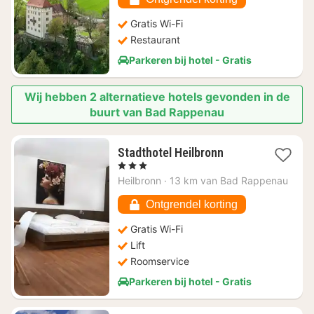
Gratis Wi-Fi
Restaurant
Parkeren bij hotel - Gratis
Wij hebben 2 alternatieve hotels gevonden in de
buurt van Bad Rappenau
1
Stadthotel Heilbronn
nacht
, 3 Sterren
vanaf
Heilbronn
·
13 km van Bad Rappenau
€
93,11
Ontgrendel korting
Gratis Wi-Fi
Lift
Roomservice
Parkeren bij hotel - Gratis