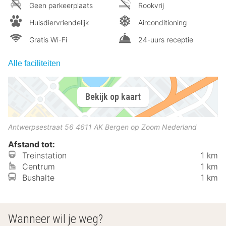
Geen parkeerplaats
Rookvrij
Huisdiervriendelijk
Airconditioning
Gratis Wi-Fi
24-uurs receptie
Alle faciliteiten
Bekijk op kaart
Antwerpsestraat 56
4611 AK
Bergen op Zoom
Nederland
Afstand tot:
Treinstation
1 km
Centrum
1 km
Bushalte
1 km
Wanneer wil je weg?