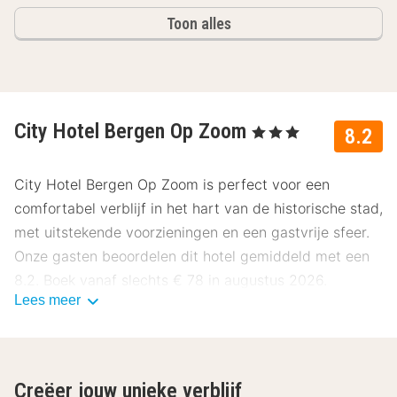
Toon alles
City Hotel Bergen Op Zoom
, 3 Sterren
8.2
City Hotel Bergen Op Zoom is perfect voor een
comfortabel verblijf in het hart van de historische stad,
met uitstekende voorzieningen en een gastvrije sfeer.
Onze gasten beoordelen dit hotel gemiddeld met een
8.2. Boek vanaf slechts € 78 in augustus 2026.
Lees meer
Ligging City Hotel Bergen Op Zoom
City Hotel Bergen op Zoom ligt in het historische
centrum van Bergen op Zoom. Maak een prachtige
Creëer jouw unieke verblijf