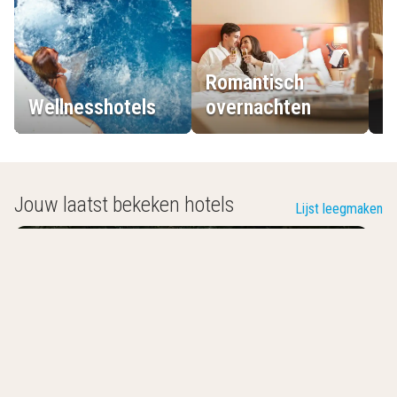
Romantisch
Wellnesshotels
overnachten
L
Jouw laatst bekeken hotels
Lijst leegmaken
City Hotel Bergen Op Zoom