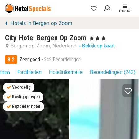
menu
Mijn
Hotels in Bergen op Zoom
favorieten
City Hotel Bergen Op Zoom
, 3 Sterren
Bergen op Zoom
Nederland
- Bekijk op kaart
8.2
Zeer goed
242 Beoordelingen
eiten
Faciliteiten
Hotelinformatie
Beoordelingen (242)
Voordelig
Rustig gelegen
Bijzonder hotel