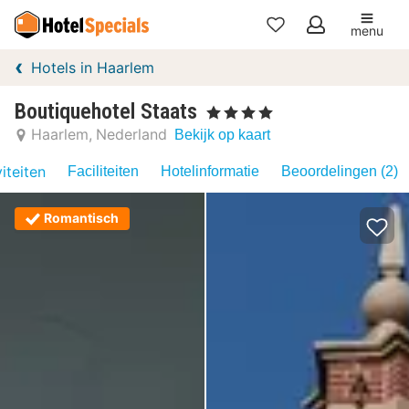
menu
Mijn
Hotels in Haarlem
favorieten
Boutiquehotel Staats
, 4 Sterren
Haarlem
Nederland
Bekijk op kaart
iteiten
Faciliteiten
Hotelinformatie
Beoordelingen (2)
Romantisch