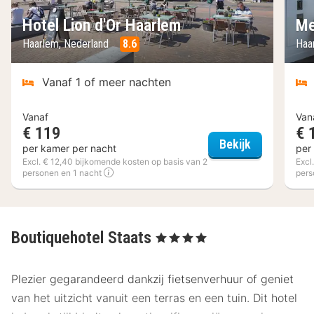
Hotel Lion d'Or Haarlem
Me
Haarlem, Nederland
8.6
Haa
Vanaf 1 of meer nachten
Vanaf
Van
€ 119
€ 
Hotel Lion d
Bekijk
per kamer per nacht
per
Excl. € 12,40 bijkomende kosten op basis van 2
Excl
personen en 1 nacht
pers
Boutiquehotel Staats
, 4 Sterren
Plezier gegarandeerd dankzij fietsenverhuur of geniet
van het uitzicht vanuit een terras en een tuin. Dit hotel