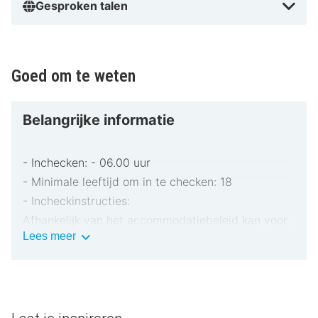
Gesproken talen
Goed om te weten
Belangrijke informatie
- Inchecken: - 06.00 uur
- Minimale leeftijd om in te checken: 18
- Incheckinstructies:
Afhankelijk van het accommodatiebeleid kan voor
Belangrijke
Lees meer
extra personen een toeslag in rekening worden
informatie
gebracht.
Bij het inchecken dien je mogelijk een erkend
identiteitsbewijs met foto en een creditcard,
pinpas of borgsom in contanten te verstrekken