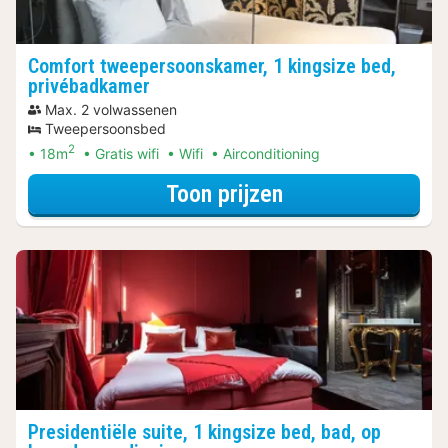
Comfort tweepersoonskamer, 1 kingsize bed,
privébadkamer
Max. 2 volwassenen
Tweepersoonsbed
2
18m
Gratis wifi
Wifi
Airconditioning
voor Rondvaarte
Toon prijzen
Presidentiële suite, 1 kingsize bed, bad, op