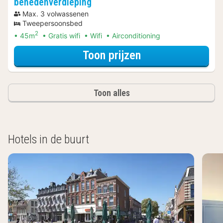
benedenverdieping
Max. 3 volwassenen
Tweepersoonsbed
2
45m
Gratis wifi
Wifi
Airconditioning
voor Rondvaarte
Toon prijzen
Toon alles
Hotels in de buurt