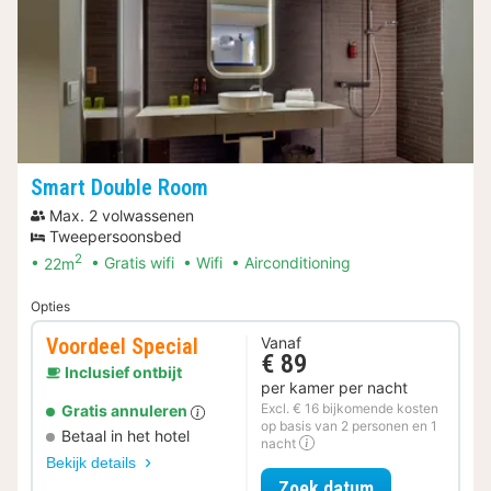
Smart Double Room
Max. 2 volwassenen
Tweepersoonsbed
2
22m
Gratis wifi
Wifi
Airconditioning
Opties
Voordeel Special
Vanaf
€ 89
Inclusief ontbijt
per kamer per nacht
Excl. € 16 bijkomende kosten
Gratis annuleren
op basis van 2 personen en 1
Betaal in het hotel
nacht
Bekijk details
voor Voordeel 
Zoek datum