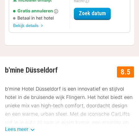
nacht
Gratis annuleren
voor Rondvaar
Zoek datum
Betaal in het hotel
Bekijk details
b'mine Düsseldorf
8.5
b’mine Hotel Düsseldorf is een innovatief en stijlvol
hotel in de bruisende wijk Flingern. Het hotel biedt een
unieke mix van high-tech comfort, doordacht design
en een warme, urban sfeer. Met de iconische CarLifts
rijd je je auto zó naar je eigen kamer, een ervaring op
Lees meer
zich. Onze gasten beoordelen dit hotel gemiddeld met
een 8.5.