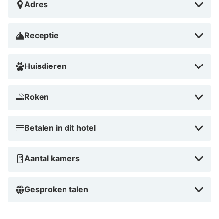
Adres
Onze HotelSpecialist raadt dit hotel aan vanwege het
innovatieve concept en de unieke gastbeleving. B'mine
Receptie
Düsseldorf is meer dan een hotel, het is een belevenis
voor reizigers die design, gemak en beleving
Huisdieren
waarderen. Perfect voor citytrippers en
autoliefhebbers die op zoek zijn naar iets bijzonders.
Boek nu in augustus 2026 vanaf € 69 en beleef
Roken
Düsseldorf van zijn beste kant!
Betalen in dit hotel
Aantal kamers
Gesproken talen