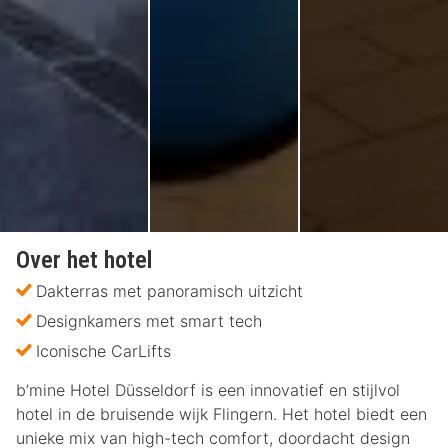
Over het hotel
Dakterras met panoramisch uitzicht
Designkamers met smart tech
Iconische CarLifts
b’mine Hotel Düsseldorf is een innovatief en stijlvol
hotel in de bruisende wijk Flingern. Het hotel biedt een
unieke mix van high-tech comfort, doordacht design