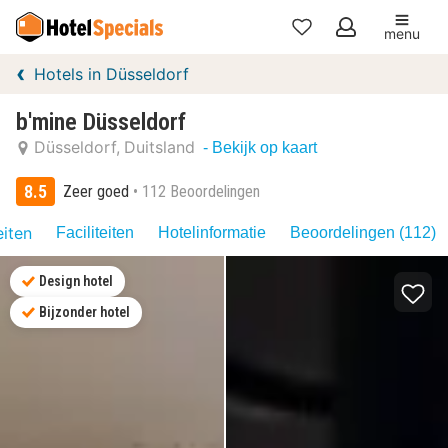
menu
Mijn
Hotels in Düsseldorf
favorieten
b'mine Düsseldorf
Düsseldorf
Duitsland
- Bekijk op kaart
8.5
Zeer goed
112 Beoordelingen
eiten
Faciliteiten
Hotelinformatie
Beoordelingen (112)
Design hotel
Bijzonder hotel