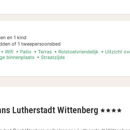
ent
en en 1 kind
dden of 1 tweepersoonsbed
Wifi
Patio
Terras
Rolstoelvriendelijk
Uitzicht ov
ige binnenplaats
Straatzijde
ent
nns Lutherstadt Wittenberg
, 4 Sterren