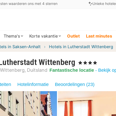
sten waarderen ons met 4 sterren
Unieke hotele
Thema's
Korte vakantie
Outlet
Last minutes
els in Saksen-Anhalt
Hotels in Lutherstadt Wittenberg
Lutherstadt Wittenberg
, 4 Sterren
 Wittenberg
Duitsland
Fantastische locatie
- Bekijk 
teiten
Hotelinformatie
Beoordelingen (23)