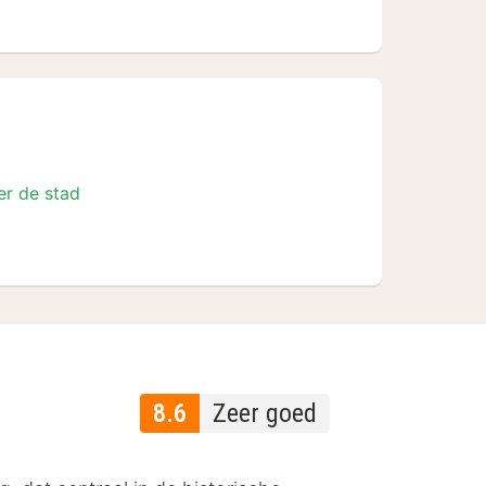
er de stad
8.6
Zeer goed