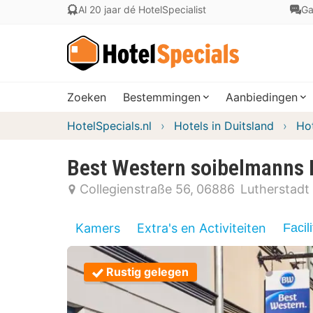
Al 20 jaar dé HotelSpecialist
Ga
Zoeken
Bestemmingen
Aanbiedingen
HotelSpecials.nl
Hotels in Duitsland
Hot
Best Western soibelmanns 
Collegienstraße 56
06886
Lutherstadt
Kamers
Extra's en Activiteiten
Facili
Rustig gelegen