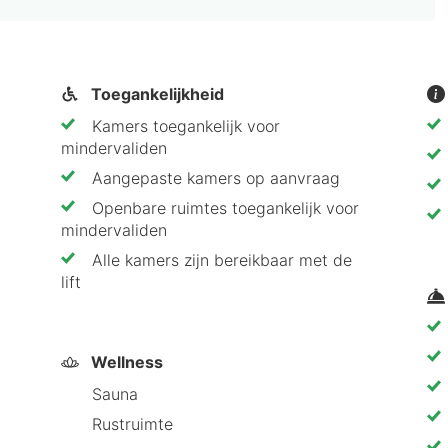
ruimte van het Best Western soibelmanns Lutherstadt W
ol ontdekkingen in de binnenstad.
Toegankelijkheid
Kamers toegankelijk voor
mindervaliden
Aangepaste kamers op aanvraag
 Western soibelmanns Lutherstadt Wittenberg 
Openbare ruimtes toegankelijk voor
mindervaliden
ibelmanns Lutherstadt Wittenberg te boeken:
Alle kamers zijn bereikbaar met de
lift
ngrijkste bezienswaardigheden
trip in Wittenberg
Wellness
on (ICE-station ca. 500 m)
Sauna
Rustruimte