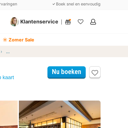
rvaringen
Boek snel en eenvoudig
Klantenservice
Mijn
favorieten
☀️ Zomer Sale
Best Western soibelmanns Lutherstadt Wittenberg
Nu boeken
op kaart