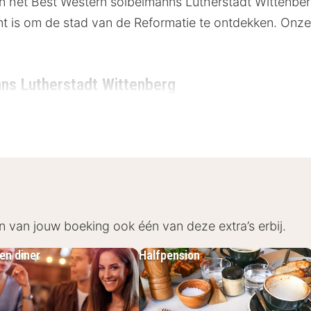
 in het Best Western soibelmanns Lutherstadt Wittenberg
unt is om de stad van de Reformatie te ontdekken.
Onze 
ns Lutherstadt Wittenberg
rstadt Wittenberg bevindt zich tussen het Lutherhaus
rg. Veel van de belangrijkste bezienswaardigheden zij
chts enkele minuten lopen, waardoor je de stad eenvoud
hlights:
n van jouw boeking ook één van deze extra’s erbij.
1 km
en diner
Halfpension
 – ca. 300 m