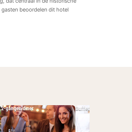
, dat centraal in de historische
gasten beoordelen dit hotel
 en het Melanchthonhaus, midden in
n gemakkelijk te voet bereikbaar.
ig kunt bereiken. Ontdek de
2-gangen diner
Buffet