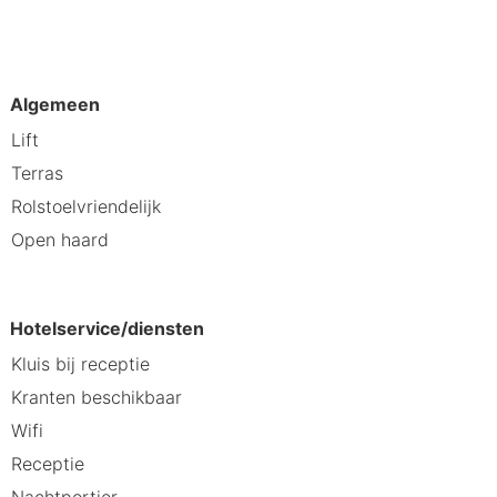
ittenberg en geniet van
Algemeen
Lift
Terras
Rolstoelvriendelijk
aanbeveelt
Open haard
Hotelservice/diensten
Kluis bij receptie
Kranten beschikbaar
Wifi
Receptie