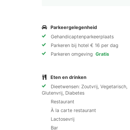
Kom volledig tot rust in de wellness
ontspannende momenten na een dag v
Finse sauna
Parkeergelegenheid
Romeins stoombad
Gehandicaptenparkeerplaats
Rustruimte
Parkeren bij hotel € 16 per dag
Parkeren omgeving
Gratis
Waarom HotelSpecials het Best
Vier redenen om het Best Western so
Eten en drinken
Centrale ligging tussen de bela
Dieetwensen: Zoutvrij, Vegetarisch,
Ideaal startpunt voor een steden
Glutenvrij, Diabetes
Ontspannende wellnessruimte
Restaurant
Goed bereikbaar vanaf het stati
À la carte restaurant
Lactosevrij
Tips van HotelSpecials
Bar