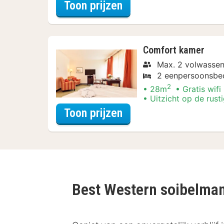
voor Diner Arrangem
Toon prijzen
Comfort kamer
Max. 2 volwassen
2 eenpersoonsbe
2
28m
Gratis wifi
Uitzicht op de rust
voor Diner Arrangem
Toon prijzen
Best Western soibelma