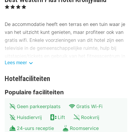
, 4 Sterren
De accommodatie heeft een terras en een tuin waar je
van het uitzicht kunt genieten, maar profiteer ook van
gratis wifi. Enkele voorzieningen van dit hotel zijn een
televisie in de gemeenschappelijke ruimte, hulp bij
uitstapjes/tickets en gebruik van het fitnesscentrum in
Lees meer
de buurt (met korting).
Profiteer in dit hotel van de 24-uurs roomservice. Sluit
Hotelfaciliteiten
je dag af met een drankje in een bar/lounge. In het
Populaire faciliteiten
weekend kun je genieten van een gratis ontbijtbuffet.
De volledige accommodatie is gesloten van 31 maart
Geen parkeerplaats
Gratis Wi-Fi
tot 5 april.
Huisdiervrij
Lift
Rookvrij
Hotelstars Union kent in Denemarken een officiële
24-uurs receptie
Roomservice