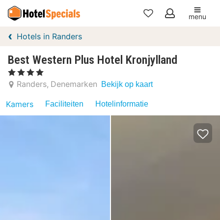
menu
Mijn
Hotels in Randers
favorieten
Best Western Plus Hotel Kronjylland
, 4 Sterren
Randers
Denemarken
Bekijk op kaart
Kamers
Faciliteiten
Hotelinformatie