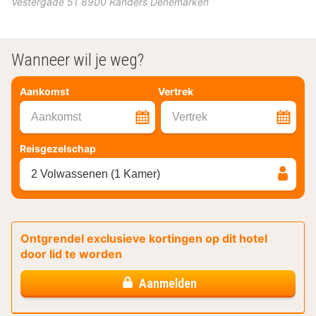
Vestergade 51
8900
Randers
Denemarken
Wanneer wil je weg?
Aankomst
Vertrek
Aankomst
Vertrek
Reisgezelschap
2 Volwassenen (1 Kamer)
Ontgrendel exclusieve kortingen op dit hotel
door lid te worden
Aanmelden