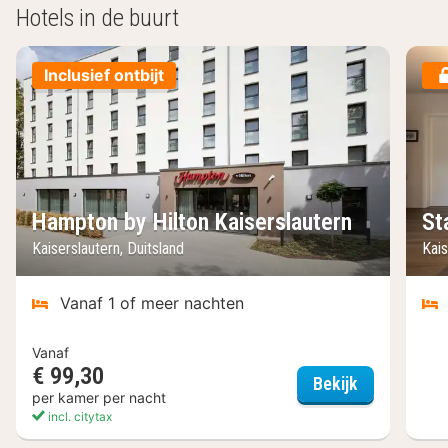
Hotels in de buurt
Inclusief ontbijt
Hampton by Hilton Kaiserslautern
St
Kaiserslautern, Duitsland
Kais
Vanaf 1 of meer nachten
Vanaf
€ 99,30
Hampton by 
Bekijk
per kamer per nacht
incl. citytax