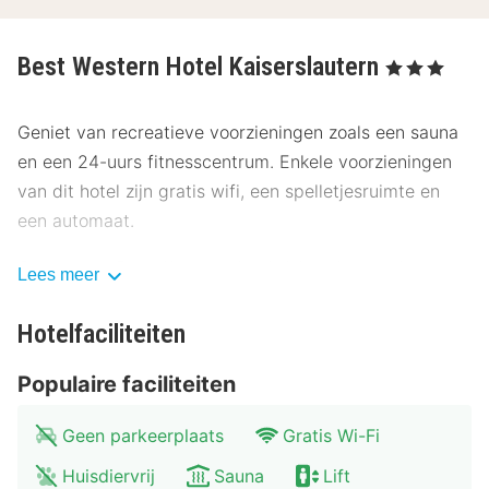
Best Western Hotel Kaiserslautern
, 3 Sterren
Geniet van recreatieve voorzieningen zoals een sauna
en een 24-uurs fitnesscentrum. Enkele voorzieningen
van dit hotel zijn gratis wifi, een spelletjesruimte en
een automaat.
Gasten van Best Western Hotel Kaiserslautern kunnen
Lees meer
iets lekkers halen bij de snackbar/deli. Sluit je dag af
met een drankje in een bar/lounge. Dagelijks kun je
Hotelfaciliteiten
tegen betaling genieten van een lekker ontbijtbuffet.
Populaire faciliteiten
Hotelstars Union kent een officiële sterrenclassificatie
toe aan accommodaties in Duitsland. Deze
Geen parkeerplaats
Gratis Wi-Fi
accommodatie is beoordeeld met 3 sterren superieur
Huisdiervrij
Sauna
Lift