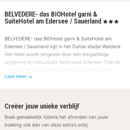
BELVEDERE- das BIOHotel garni &
SuiteHotel am Edersee / Sauerland
, 3 Sterren
BELVEDERE- das BIOHotel garni & SuiteHotel am
Edersee / Sauerland ligt in het Duitse stadje Waldeck.
Het hotel wordt omgeven door een bergachtige
omgeving en natuurpark Kellerwald-Edersee. Trek de
natuur in en ga wandelen, fietsen en watersporten.
Lees meer
Natuurpark Kletterweld-Edersee ligt op 15 minuten
rijden van het hotel. Bij het hotel kun je zelfs gratis
gebruikmaken van de fietsen en kunnen je diverse
fietstours maken!
Creëer jouw unieke verblijf
De kamers van BELVEDERE- das BIOHotel garni &
Boek gemakkelijk tijdens het afronden van jouw
SuiteHotel am Edersee / Sauerland zijn landelijk
boeking ook één van deze extra’s erbij.
ingericht en beschikken over televisie, telefoon, radio,