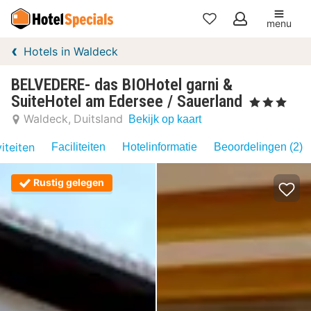
menu
Mijn
Hotels in Waldeck
favorieten
BELVEDERE- das BIOHotel garni &
SuiteHotel am Edersee / Sauerland
, 3 Sterren
Waldeck
Duitsland
Bekijk op kaart
iteiten
Faciliteiten
Hotelinformatie
Beoordelingen (2)
Rustig gelegen