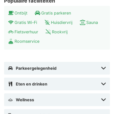
Populaire faciliteiten
Ideaal voor zowel sport- als natuurliefhebbers. Ga
Ontbijt
Gratis parkeren
wandelen in de uitgestrekte beukenbossen of volg de
Eder-fietsroute. Op het 27 kilometer lange meer kun je
Gratis Wi-Fi
Huisdiervrij
Sauna
allerlei watersporten beoefenen: zwemmen, surfen,
Fietsverhuur
Rookvrij
zeilen en vissen. Breng een bezoekje aan het kasteel
Schloss Waldeck bovenop de berg. Geniet van het
Roomservice
uitzicht over het natuurpark en bezoek het museum in
het kasteel.
Parkeergelegenheid
Eten en drinken
Wellness