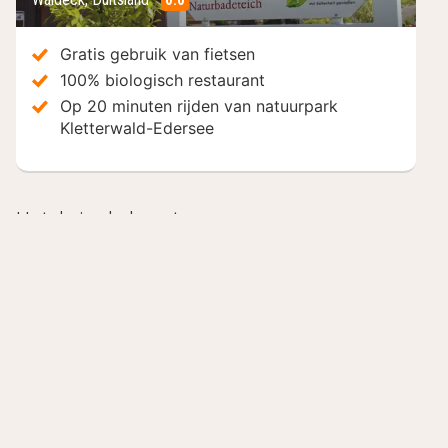
/10
Gratis gebruik van fietsen
100% biologisch restaurant
Op 20 minuten rijden van natuurpark
Kletterwald-Edersee
Hotels in de buurt
Inclusief ontbijt
Ga
Hotel Schloss Waldeck
Se