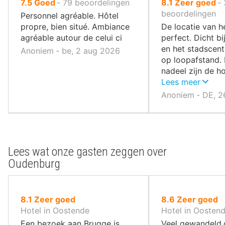
uit
uit
7.5
Goed
‐
79
beoordelingen
8.1
Zeer goed
‐
10
10
beoordelingen
Personnel agréable. Hôtel
,
,
propre, bien situé. Ambiance
De locatie van he
agréable autour de celui ci
perfect. Dicht bi
en het stadscent
Anoniem ‐ be, 2 aug 2026
op loopafstand. 
nadeel zijn de h
parkeerkosten.
Lees meer
Anoniem ‐ DE, 2
Lees wat onze gasten zeggen over
Oudenburg
uit
uit
8.1
Zeer goed
8.6
Zeer goed
10
10
Hotel in Oostende
Hotel in Oosten
,
,
Een bezoek aan Brugge is
Veel gewandeld