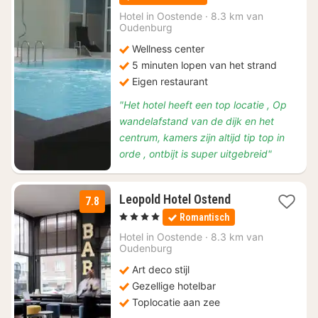
vanaf
€
Hotel in
Oostende
·
8.3 km van
Oudenburg
88
Wellness center
5 minuten lopen van het strand
Eigen restaurant
"Het hotel heeft een top locatie , Op
wandelafstand van de dijk en het
centrum, kamers zijn altijd tip top in
orde , ontbijt is super uitgebreid"
1
Leopold Hotel Ostend
7.8
nacht
, 4 Sterren
Romantisch
vanaf
€
Hotel in
Oostende
·
8.3 km van
Oudenburg
74
Art deco stijl
Gezellige hotelbar
Toplocatie aan zee