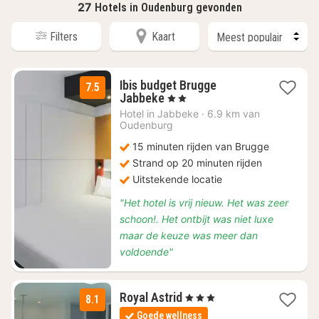
27
Hotels in Oudenburg gevonden
Filters
Kaart
Ibis budget Brugge
7.5
1
Jabbeke
, 2 Sterren
nacht
Hotel in
Jabbeke
·
6.9 km van
vanaf
Oudenburg
€
15 minuten rijden van Brugge
64
Strand op 20 minuten rijden
Uitstekende locatie
"Het hotel is vrij nieuw. Het was zeer
schoon!. Het ontbijt was niet luxe
maar de keuze was meer dan
voldoende"
2
Royal Astrid
, 3 Sterren
8.1
nachten
Goede wellness