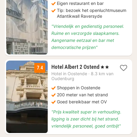
Eigen restaurant en bar
Tip: bezoek het openluchtmuseum
Atlantikwall Raversyde
"Vriendelijk en gedienstig personeel.
Ruime en verzorgde slaapkamers.
Aangename eetzaal en bar met
democratische prijzen"
1
Hotel Albert 2 Ostend
, 2 Sterren
7.4
nacht
Hotel in
Oostende
·
8.3 km van
vanaf
Oudenburg
€
Shoppen in Oostende
76
200 meter van het strand
Goed bereikbaar met OV
"Prijs kwaliteit super in verhouding.
ligging is zeer dicht bij het strand.
vriendelijk personeel, goed ontbijt"