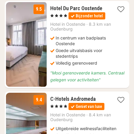
1
Hotel Du Parc Oostende
9.5
nacht
, 4 Sterren
Bijzonder hotel
vanaf
€
Hotel in
Oostende
·
8.3 km van
Oudenburg
116
In centrum van badplaats
Oostende
Goede uitvalsbasis voor
stedentrips
Volledig gerenoveerd
"Mooi gerenoveerde kamers. Centraal
gelegen voor activiteiten"
1
C-Hotels Andromeda
9.4
nacht
, 4 Sterren
Geniet van luxe
vanaf
€
Hotel in
Oostende
·
8.4 km van
Oudenburg
146,30
Uitgebreide wellnessfaciliteiten