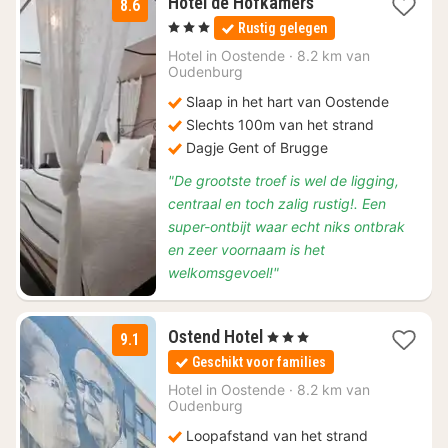
1
Hotel de Hofkamers
8.6
nacht
, 3 Sterren
Rustig gelegen
vanaf
€
Hotel in
Oostende
·
8.2 km van
Oudenburg
110
Slaap in het hart van Oostende
Slechts 100m van het strand
Dagje Gent of Brugge
"De grootste troef is wel de ligging,
centraal en toch zalig rustig!. Een
super-ontbijt waar echt niks ontbrak
en zeer voornaam is het
welkomsgevoel!"
2
Ostend Hotel
, 3 Sterren
9.1
nachten
Geschikt voor families
vanaf
€
Hotel in
Oostende
·
8.2 km van
Oudenburg
150
Loopafstand van het strand