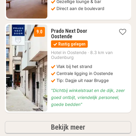
Gezellige lounge & bar
Direct aan de boulevard
Prado Next Door
9.0
1
Oostende
nacht
Rustig gelegen
vanaf
€
Hotel in
Oostende
·
8.3 km van
Oudenburg
94
Vlak bij het strand
Centrale ligging in Oostende
Tip: Dagje uit naar Brugge
"Dichtbij winkelstraat en de dijk, zeer
goed ontbijt, vriendelijk personeel,
goede bedden"
hotels
Bekijk meer