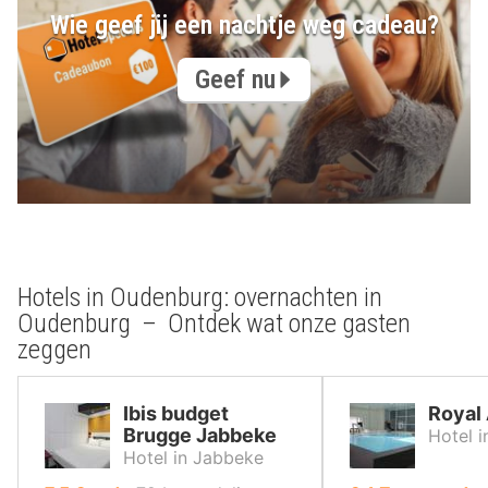
Wie geef jij een nachtje weg cadeau?
Geef nu
Hotels in Oudenburg: overnachten in
Oudenburg – Ontdek wat onze gasten
zeggen
Ibis budget
Royal 
Brugge Jabbeke
Hotel 
Hotel in Jabbeke