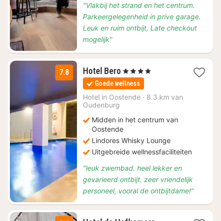
"Vlakbij het strand en het centrum.
Parkeergelegenheid in prive garage.
Leuk en ruim ontbijt, Late checkout
mogelijk"
1
Hotel Bero
, 4 Sterren
7.8
nacht
Goede wellness
vanaf
€
Hotel in
Oostende
·
8.3 km van
Oudenburg
156
Midden in het centrum van
Oostende
Lindores Whisky Lounge
Uitgebreide wellnessfaciliteiten
"leuk zwembad. heel lekker en
gevarieerd ontbijt. zeer vriendelijk
personeel, vooral de ontbijtdame!"