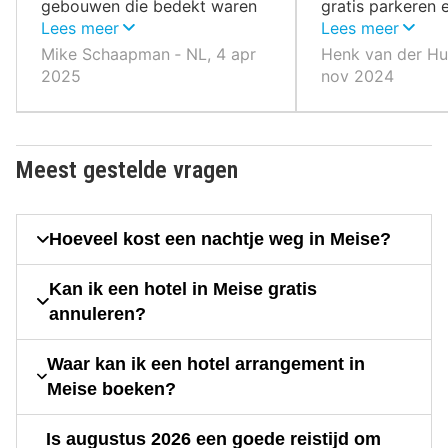
gebouwen die bedekt waren
gratis parkeren 
met plastic alsof ze op
Lees meer
ontbijt
Lees meer
instorten stonden
Mike Schaapman ‐ NL, 4 apr
Henk van der Hul
2025
nov 2024
Meest gestelde vragen
Hoeveel kost een nachtje weg in Meise?
Kan ik een hotel in Meise gratis
annuleren?
Waar kan ik een hotel arrangement in
Meise boeken?
Is augustus 2026 een goede reistijd om