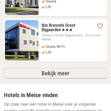
Sauna
Lift
Ibis Brussels Groot
1
Bijgaarden
, 3 Sterren
nacht
Hotel in
Groot-Bijgaarden
·
8 km van
vanaf
Meise
€
Gratis Wi-Fi
75,67
Lift
hotels
Bekijk meer
Hotels in Meise vinden
Op zoek naar een hotel in Meise voor je volgende
nachtje weg? Bij HotelSpecials vind je moeiteloos de