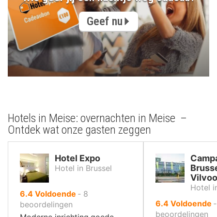
Geef nu
Hotels in Meise: overnachten in Meise –
Ontdek wat onze gasten zeggen
Hotel Expo
Campa
Bruss
Hotel in Brussel
Vilvo
Hotel i
uit
6.4
Voldoende
‐
8
uit
6.4
Voldoende
10
beoordelingen
10
beoordelingen
,
Moderne inrichting,goede