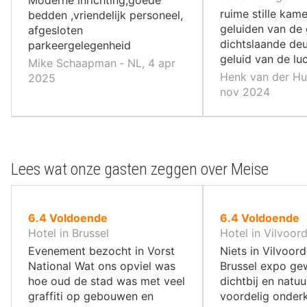
,
ruime stille kam
bedden ,vriendelijk personeel,
geluiden van de
afgesloten
dichtslaande de
parkeergelegenheid
geluid van de lu
Mike Schaapman ‐ NL, 4 apr
Henk van der Hul
2025
nov 2024
Lees wat onze gasten zeggen over Meise
uit
uit
6.4
Voldoende
6.4
Voldoende
10
10
Hotel in Brussel
Hotel in Vilvoor
,
,
Evenement bezocht in Vorst
Niets in Vilvoor
National Wat ons opviel was
Brussel expo gew
hoe oud de stad was met veel
dichtbij en natuur
graffiti op gebouwen en
voordelig onde