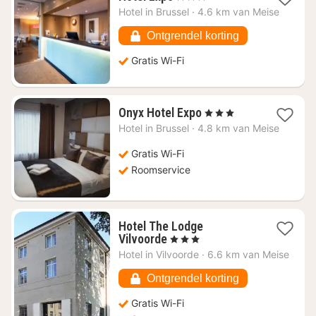
nacht
Hotel in
Brussel
·
4.6 km van Meise
vanaf
€
Ontgrendel korting
58,58
Gratis Wi-Fi
1
Onyx Hotel Expo
, 3 Sterren
nacht
Hotel in
Brussel
·
4.8 km van Meise
vanaf
€
Gratis Wi-Fi
78,70
Roomservice
Hotel The Lodge
1
Vilvoorde
, 3 Sterren
nacht
Hotel in
Vilvoorde
·
6.6 km van Meise
vanaf
€
Ontgrendel korting
86,67
Gratis Wi-Fi