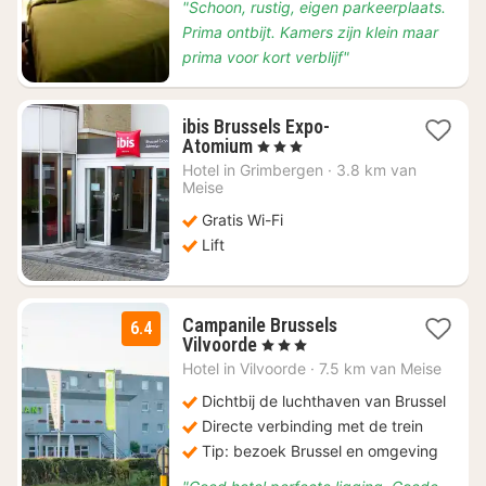
"Schoon, rustig, eigen parkeerplaats.
Prima ontbijt. Kamers zijn klein maar
prima voor kort verblijf"
ibis Brussels Expo-
1
Atomium
, 3 Sterren
nacht
Hotel in
Grimbergen
·
3.8 km van
vanaf
Meise
€
Gratis Wi-Fi
60,71
Lift
Campanile Brussels
6.4
1
Vilvoorde
, 3 Sterren
nacht
Hotel in
Vilvoorde
·
7.5 km van Meise
vanaf
€
Dichtbij de luchthaven van Brussel
85
Directe verbinding met de trein
Tip: bezoek Brussel en omgeving