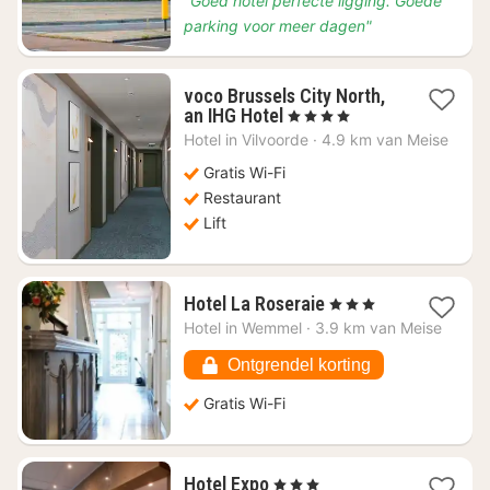
"Goed hotel perfecte ligging. Goede
parking voor meer dagen"
voco Brussels City North,
1
an IHG Hotel
, 4 Sterren
nacht
Hotel in
Vilvoorde
·
4.9 km van Meise
vanaf
€
Gratis Wi-Fi
89,29
Restaurant
Lift
1
Hotel La Roseraie
, 3 Sterren
nacht
Hotel in
Wemmel
·
3.9 km van Meise
vanaf
€
Ontgrendel korting
106,25
Gratis Wi-Fi
1
Hotel Expo
, 3 Sterren