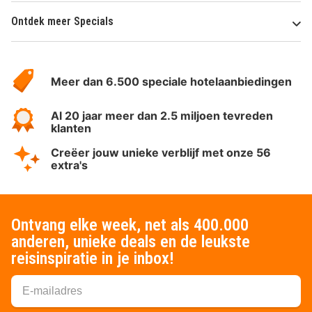
Ontdek meer Specials
Over
HotelSpecials
Meer dan 6.500 speciale hotelaanbiedingen
Al 20 jaar meer dan 2.5 miljoen tevreden
klanten
Creëer jouw unieke verblijf met onze 56
extra's
Ontvang elke week, net als 400.000
anderen, unieke deals en de leukste
reisinspiratie in je inbox!