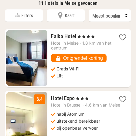
11
Hotels in Meise gevonden
Filters
Kaart
1
Falko Hotel
, 4 Sterren
nacht
Hotel in
Meise
·
1.8 km van het
vanaf
centrum
€
75,28
Ontgrendel korting
Gratis Wi-Fi
Lift
1
Hotel Expo
, 3 Sterren
6.4
nacht
Hotel in
Brussel
·
4.6 km van Meise
vanaf
€
nabij Atomium
89
uitstekend bereikbaar
bij openbaar vervoer