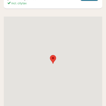
incl. citytax
(6
hotels)