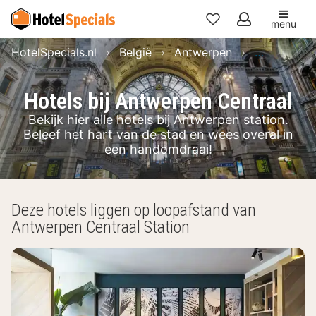
menu
Mijn
HotelSpecials.nl
België
Antwerpen
Antwerpen
favorieten
Hotels bij Antwerpen Centraal
Bekijk hier alle hotels bij Antwerpen station.
Beleef het hart van de stad en wees overal in
een handomdraai!
Deze hotels liggen op loopafstand van
Antwerpen Centraal Station