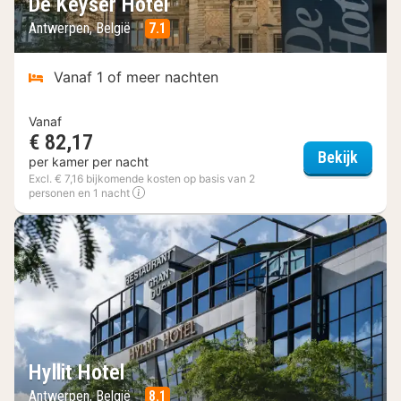
De Keyser Hotel
Antwerpen, België
7.1
Vanaf 1 of meer nachten
Vanaf
€ 82,17
De Key
Bekijk
per kamer per nacht
Excl. € 7,16 bijkomende kosten op basis van 2
personen en 1 nacht
Hyllit Hotel
Antwerpen, België
8.1