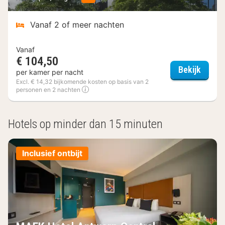
Vanaf 2 of meer nachten
Vanaf
€ 104,50
Hyllit 
Bekijk
per kamer per nacht
Excl. € 14,32 bijkomende kosten op basis van 2
personen en 2 nachten
(4
hotels)
Hotels op minder dan 15 minuten
Inclusief ontbijt