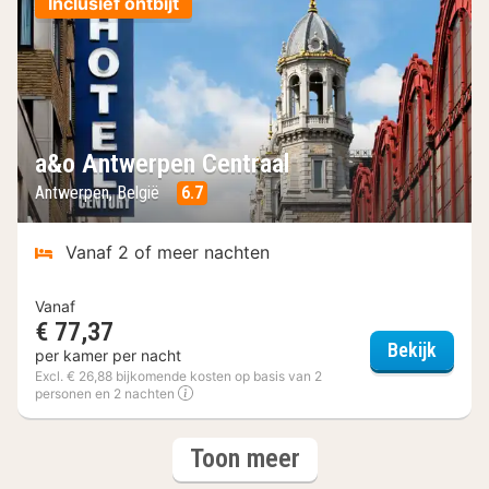
Inclusief ontbijt
a&o Antwerpen Centraal
Antwerpen, België
6.7
Vanaf 2 of meer nachten
Vanaf
€ 77,37
a&o A
Bekijk
per kamer per nacht
Excl. € 26,88 bijkomende kosten op basis van 2
personen en 2 nachten
(3
hotels
Toon meer
hotels)