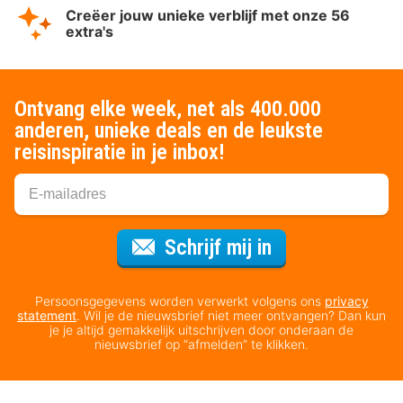
Creëer jouw unieke verblijf met onze 56
extra's
Ontvang elke week, net als 400.000
anderen, unieke deals en de leukste
reisinspiratie in je inbox!
Voor de nieuws
Schrijf mij in
Persoonsgegevens worden verwerkt volgens ons
privacy
statement
. Wil je de nieuwsbrief niet meer ontvangen? Dan kun
je je altijd gemakkelijk uitschrijven door onderaan de
nieuwsbrief op “afmelden” te klikken.