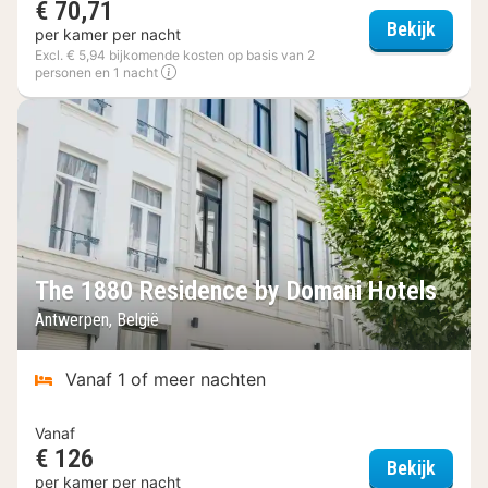
€ 70,71
ibis A
Bekijk
per kamer per nacht
Excl. € 5,94 bijkomende kosten op basis van 2
personen en 1 nacht
The 1880 Residence by Domani Hotels
Antwerpen, België
Vanaf 1 of meer nachten
Vanaf
€ 126
The 18
Bekijk
per kamer per nacht