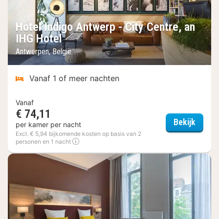
Hotel Indigo Antwerp - City Centre, an
IHG Hotel
Antwerpen, België
Vanaf 1 of meer nachten
Vanaf
€ 74,11
Hotel 
Bekijk
per kamer per nacht
Excl. € 5,94 bijkomende kosten op basis van 2
personen en 1 nacht