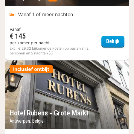
Vanaf 1 of meer nachten
Vanaf
€ 145
Lindne
Bekijk
per kamer per nacht
Excl. € 29,32 bijkomende kosten op basis van 2
personen en 2 nachten
Inclusief ontbijt
Hotel Rubens - Grote Markt
Antwerpen, België