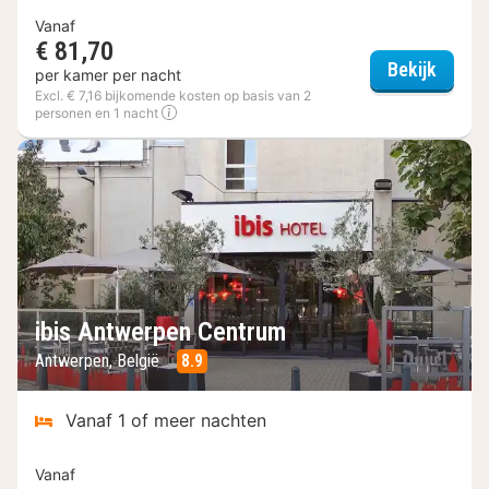
Vanaf
€ 81,70
NH Col
Bekijk
per kamer per nacht
Excl. € 7,16 bijkomende kosten op basis van 2
personen en 1 nacht
ibis Antwerpen Centrum
Antwerpen, België
8.9
Vanaf 1 of meer nachten
Vanaf