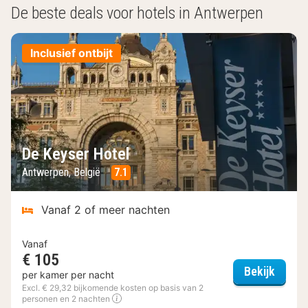
De beste deals voor hotels in Antwerpen
Inclusief ontbijt
De Keyser Hotel
Antwerpen, België
7.1
Vanaf 2 of meer nachten
Vanaf
€ 105
De Key
Bekijk
per kamer per nacht
Excl. € 29,32 bijkomende kosten op basis van 2
personen en 2 nachten