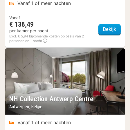
Vanaf 1 of meer nachten
Vanaf
€ 138,49
Hotel 
Bekijk
per kamer per nacht
Excl. € 5,94 bijkomende kosten op basis van 2
personen en 1 nacht
NH Collection Antwerp Centre
Antwerpen, België
Vanaf 1 of meer nachten