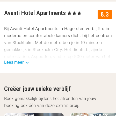
Avanti Hotel Apartments
, 3 Sterren
8.3
Bij Avanti Hotel Apartments in Hägersten verblijft u in
moderne en comfortabele kamers dicht bij het centrum
van Stockholm. Met de metro ben je in 10 minuten
gemakkelijk in Stockholm City. Het dichtstbijzijnde
metrostation, Aspudden, vindt u op 500 meter van het
Lees meer
hotel, maar ook de metrostations Telefonplan en
Midsommarkransen liggen vlakbij het hotel.
De onlangs gerenoveerde loft-appartementen zijn
Creëer jouw unieke verblijf
allemaal uitgerust met een kitchenette met moderne
gemakken zoals een koelkast, een fornuis, een
Boek gemakkelijk tijdens het afronden van jouw
magnetron, een vaatwasser en een waterkoker. Los
boeking ook één van deze extra’s erbij.
van de keuken kun je gezellig op de bank voor de tv
Dagelijks ontbijt
Lazy Sunday (15:00)