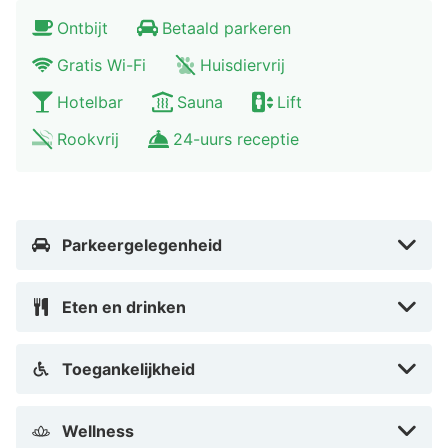
verblijven, aangezien het hotel langdurige verblijven
Ontbijt
Betaald parkeren
biedt.
Gratis Wi-Fi
Huisdiervrij
Automatisch vertaald door Google Translate
Hotelbar
Sauna
Lift
Rookvrij
24-uurs receptie
Parkeergelegenheid
Eten en drinken
Toegankelijkheid
Wellness