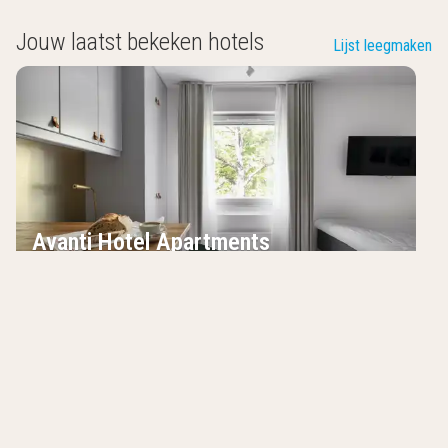
Jouw laatst bekeken hotels
Lijst leegmaken
Avanti Hotel Apartments
Hägersten
,
Zweden
8.3
/10
Modern appartementenhotel
10 minuten van Stockholm City
Sportschool