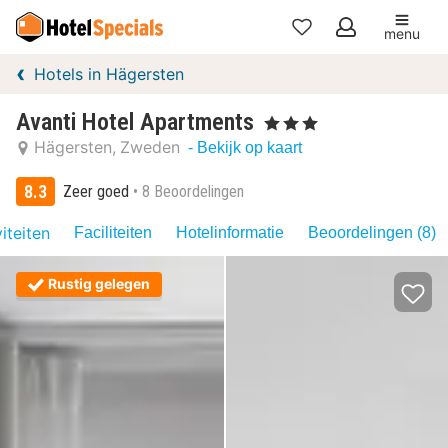
menu
Mijn
Hotels in Hägersten
favorieten
Avanti Hotel Apartments
, 3 Sterren
Hägersten
Zweden
- Bekijk op kaart
8.3
Zeer goed
8 Beoordelingen
iteiten
Faciliteiten
Hotelinformatie
Beoordelingen (8)
Rustig gelegen