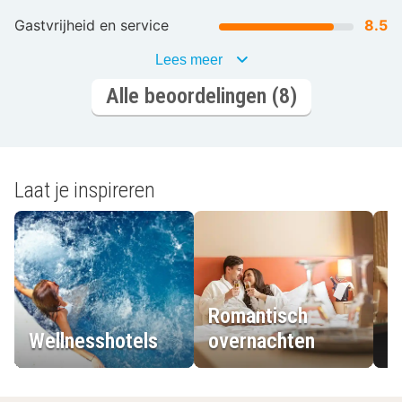
Gastvrijheid en service
8.5
Lees meer
Alle beoordelingen (8)
Laat je inspireren
Romantisch
Wellnesshotels
overnachten
L