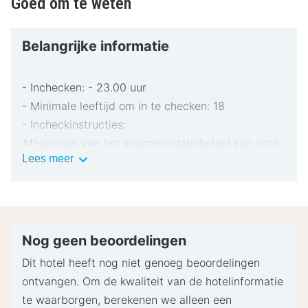
Goed om te weten
Belangrijke informatie
- Inchecken: - 23.00 uur
- Minimale leeftijd om in te checken: 18
- Incheckinstructies:
Afhankelijk van het accommodatiebeleid kan voor
Belangrijke
Lees meer
extra personen een toeslag in rekening worden
informatie
gebracht.
Bij het inchecken dien je mogelijk een erkend
identiteitsbewijs met foto en een creditcard,
pinpas of borgsom in contanten te verstrekken
Nog geen beoordelingen
voor incidentele kosten.
Dit hotel heeft nog niet genoeg beoordelingen
Speciale verzoeken worden onder voorbehoud van
ontvangen. Om de kwaliteit van de hotelinformatie
beschikbaarheid bij het inchecken ingewilligd.
te waarborgen, berekenen we alleen een