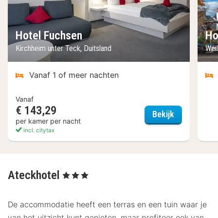
Hotel Fuchsen
Ho
Kirchheim unter Teck, Duitsland
Weil
Vanaf 1 of meer nachten
Vanaf
€ 143,29
Hotel Fuchs
Bekijk
per kamer per nacht
incl. citytax
Ateckhotel
, 3 Sterren
De accommodatie heeft een terras en een tuin waar je
van het uitzicht kunt genieten, maar profiteer ook van