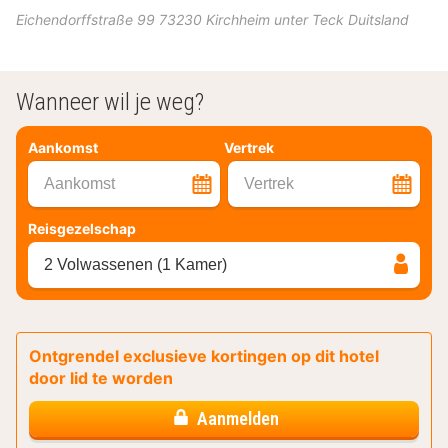
Eichendorffstraße 99
73230
Kirchheim unter Teck
Duitsland
Wanneer wil je weg?
Aankomst
Vertrek
Aankomst
Vertrek
Reisgezelschap
2 Volwassenen (1 Kamer)
Ontgrendel exclusieve kortingen op dit hotel
door lid te worden
Aanmelden