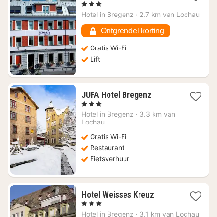
nacht
, 3 Sterren
vanaf
Hotel in
Bregenz
·
2.7 km van Lochau
€
195,77
Ontgrendel korting
Gratis Wi-Fi
Lift
1
JUFA Hotel Bregenz
nacht
, 3 Sterren
vanaf
Hotel in
Bregenz
·
3.3 km van
€
Lochau
146,54
Gratis Wi-Fi
Restaurant
Fietsverhuur
1
Hotel Weisses Kreuz
nacht
, 3 Sterren
vanaf
Hotel in
Bregenz
·
3.1 km van Lochau