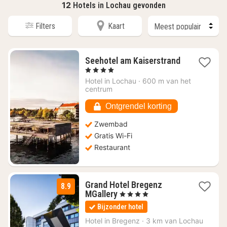
12
Hotels in Lochau gevonden
Filters
Kaart
Seehotel am Kaiserstrand
1
, 4 Sterren
nacht
Hotel in
Lochau
·
600 m van het
vanaf
centrum
€
383,79
Ontgrendel korting
Zwembad
Gratis Wi-Fi
Restaurant
Grand Hotel Bregenz
8.9
2
MGallery
, 4 Sterren
nachten
Bijzonder hotel
vanaf
€
Hotel in
Bregenz
·
3 km van Lochau