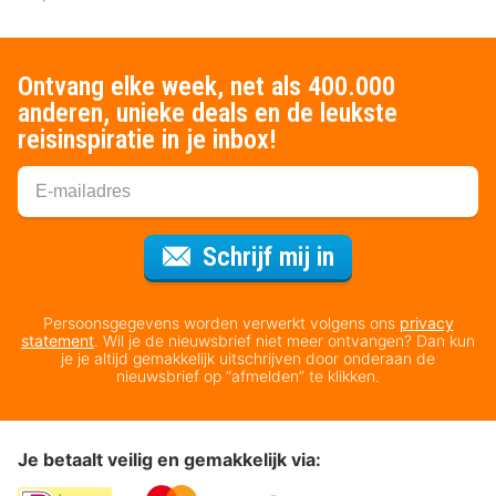
Ontvang elke week, net als 400.000
anderen, unieke deals en de leukste
reisinspiratie in je inbox!
Voor de nieuws
Schrijf mij in
Persoonsgegevens worden verwerkt volgens ons
privacy
statement
. Wil je de nieuwsbrief niet meer ontvangen? Dan kun
je je altijd gemakkelijk uitschrijven door onderaan de
nieuwsbrief op “afmelden” te klikken.
Je betaalt veilig en gemakkelijk via: