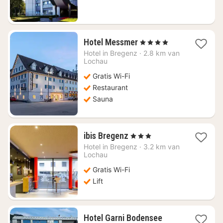
112,50
1
Hotel Messmer
, 4 Sterren
nacht
Hotel in
Bregenz
·
2.8 km van
vanaf
Lochau
€
Gratis Wi-Fi
205,84
Restaurant
Sauna
1
ibis Bregenz
, 3 Sterren
nacht
Hotel in
Bregenz
·
3.2 km van
vanaf
Lochau
€
Gratis Wi-Fi
135,45
Lift
1
Hotel Garni Bodensee