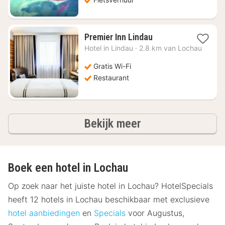
1
Premier Inn Lindau
nacht
Hotel in
Lindau
·
2.8 km van Lochau
vanaf
€
Gratis Wi-Fi
98,85
Restaurant
hotels
Bekijk meer
Boek een hotel in Lochau
Op zoek naar het juiste hotel in Lochau? HotelSpecials
heeft 12 hotels in Lochau beschikbaar met exclusieve
hotel aanbiedingen
en
Specials
voor Augustus,