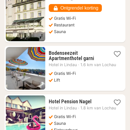
€
205,78
Ontgrendel korting
Gratis Wi-Fi
Restaurant
Sauna
Bodenseezeit
1
Apartmenthotel garni
nacht
Hotel in
Lindau
·
1.6 km van Lochau
vanaf
€
Gratis Wi-Fi
167,07
Lift
1
Hotel Pension Nagel
nacht
Hotel in
Lindau
·
1.8 km van Lochau
vanaf
€
Gratis Wi-Fi
148,60
Sauna
Fietsverhuur