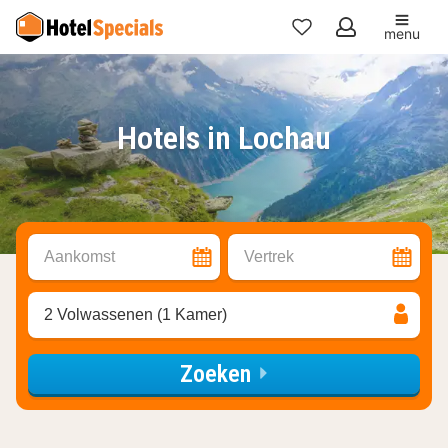
menu
Mijn
favorieten
Hotels in Lochau
Aankomst
Vertrek
2 Volwassenen (1 Kamer)
Zoeken