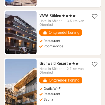
1
VAYA Sölden
, 4 Sterren
nacht
Hotel in
Sölden
·
13.5 km van
vanaf
Oberried
€
148,20
Ontgrendel korting
Restaurant
Roomservice
1
Grünwald Resort
, 3 Sterren
nacht
Hotel in
Sölden
·
12.7 km van
vanaf
Oberried
€
179,92
Ontgrendel korting
Gratis Wi-Fi
Restaurant
Sauna