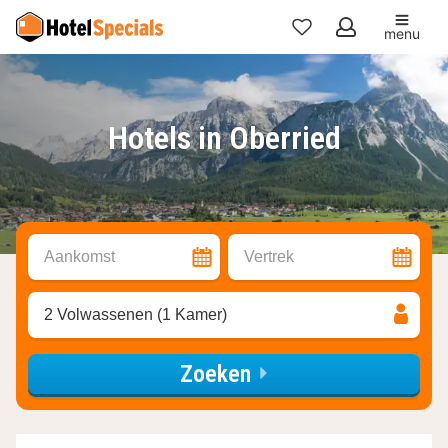
menu
Mijn
favorieten
Hotels in Oberried
Aankomst
Vertrek
2 Volwassenen (1 Kamer)
Zoeken