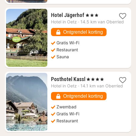
1
Hotel Jägerhof
, 3 Sterren
nacht
Hotel in
Oetz
·
14.5 km van Oberried
vanaf
€
Ontgrendel korting
117,81
Gratis Wi-Fi
Restaurant
Sauna
1
Posthotel Kassl
, 4 Sterren
nacht
Hotel in
Oetz
·
14.1 km van Oberried
vanaf
€
Ontgrendel korting
183,13
Zwembad
Gratis Wi-Fi
Restaurant