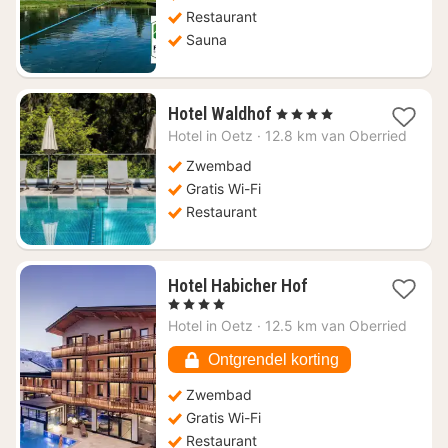
Restaurant
Sauna
1
Hotel Waldhof
, 4 Sterren
nacht
Hotel in
Oetz
·
12.8 km van Oberried
vanaf
€
Zwembad
143,64
Gratis Wi-Fi
Restaurant
1
Hotel Habicher Hof
nacht
, 4 Sterren
vanaf
Hotel in
Oetz
·
12.5 km van Oberried
€
198
Ontgrendel korting
Zwembad
Gratis Wi-Fi
Restaurant