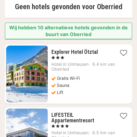
Geen hotels gevonden voor
Oberried
Wij hebben 10 alternatieve hotels gevonden in de
buurt van Oberried
1
Explorer Hotel Ötztal
nacht
, 3 Sterren
vanaf
Hotel in
Umhausen
·
6.4 km van
€
Oberried
92,98
Gratis Wi-Fi
Sauna
Lift
LIFESTEIL
1
Appartementresort
nacht
, 4 Sterren
vanaf
Hotel in
Umhausen
·
6.5 km van
€