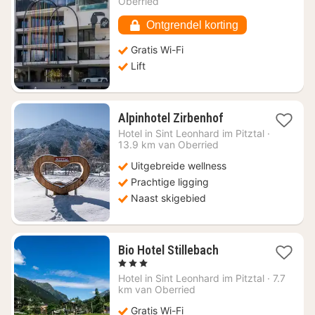
Oberried
160,58
Ontgrendel korting
Gratis Wi-Fi
Lift
2
Alpinhotel Zirbenhof
nachten
Hotel in
Sint Leonhard im Pitztal
·
vanaf
13.9 km van Oberried
€
Uitgebreide wellness
144,90
Prachtige ligging
Naast skigebied
1
Bio Hotel Stillebach
nacht
, 3 Sterren
vanaf
Hotel in
Sint Leonhard im Pitztal
·
7.7
€
km van Oberried
210,91
Gratis Wi-Fi