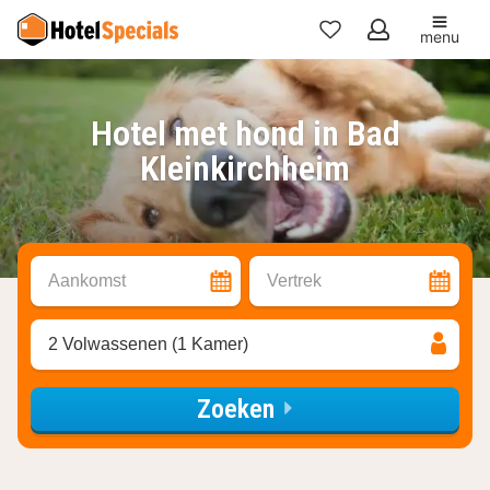
menu
Mijn
favorieten
Hotel met hond in Bad
Kleinkirchheim
Aankomst
Vertrek
2 Volwassenen (1 Kamer)
Zoeken