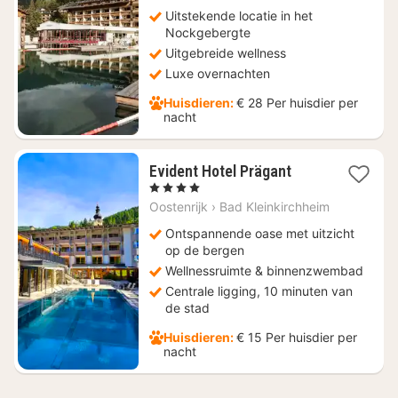
vanaf
€
Uitstekende locatie in het
302
Nockgebergte
Uitgebreide wellness
Luxe overnachten
Huisdieren:
€ 28 Per huisdier per
nacht
1
Evident Hotel Prägant
nacht
, 4 Sterren
vanaf
Oostenrijk
›
Bad Kleinkirchheim
€
207
Ontspannende oase met uitzicht
op de bergen
Wellnessruimte & binnenzwembad
Centrale ligging, 10 minuten van
de stad
Huisdieren:
€ 15 Per huisdier per
nacht