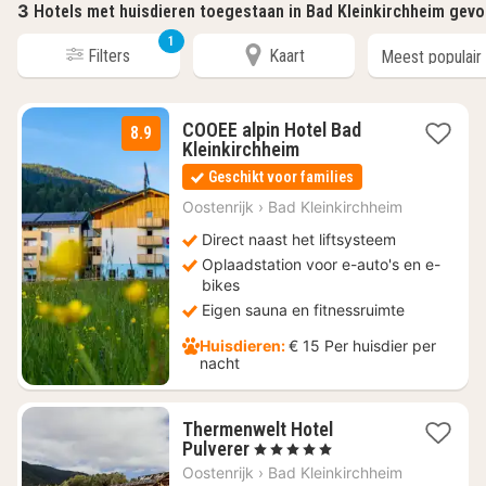
3
Hotels met huisdieren toegestaan in Bad Kleinkirchheim gev
1
Filters
Kaart
COOEE alpin Hotel Bad
8.9
1
Kleinkirchheim
nacht
Geschikt voor families
vanaf
€
Oostenrijk
›
Bad Kleinkirchheim
79,20
Direct naast het liftsysteem
Oplaadstation voor e-auto's en e-
bikes
Eigen sauna en fitnessruimte
Huisdieren:
€ 15 Per huisdier per
nacht
Thermenwelt Hotel
1
Pulverer
, 5 Sterren
nacht
Oostenrijk
›
Bad Kleinkirchheim