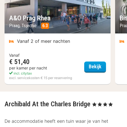
A&O Prag Rhea
Bi
Praag, Tsjechië
6.3
Pra
Vanaf 2 of meer nachten
Vanaf
€ 51,40
A&O Prag R
Bekijk
per kamer per nacht
incl. citytax
excl. servicekosten € 15 per reservering
Archibald At the Charles Bridge
, 4 Sterren
De accommodatie heeft een tuin waar je van het