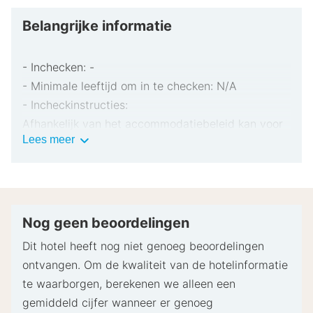
Belangrijke informatie
- Inchecken: -
- Minimale leeftijd om in te checken: N/A
- Incheckinstructies:
Afhankelijk van het accommodatiebeleid kan voor
Belangrijke
Lees meer
extra personen een toeslag in rekening worden
informatie
gebracht.
Bij het inchecken dien je mogelijk een erkend
identiteitsbewijs met foto en een creditcard,
pinpas of borgsom in contanten te verstrekken
Nog geen beoordelingen
voor incidentele kosten.
Dit hotel heeft nog niet genoeg beoordelingen
Speciale verzoeken worden onder voorbehoud van
ontvangen. Om de kwaliteit van de hotelinformatie
beschikbaarheid bij het inchecken ingewilligd.
te waarborgen, berekenen we alleen een
Hiervoor kunnen extra kosten in rekening worden
gemiddeld cijfer wanneer er genoeg
gebracht. Speciale verzoeken kunnen niet worden