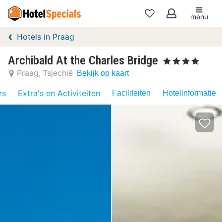
menu
Mijn
Hotels in Praag
favorieten
Archibald At the Charles Bridge
, 4 Sterren
Praag
Tsjechië
Bekijk op kaart
rs
Extra's en Activiteiten
Faciliteiten
Hotelinformatie