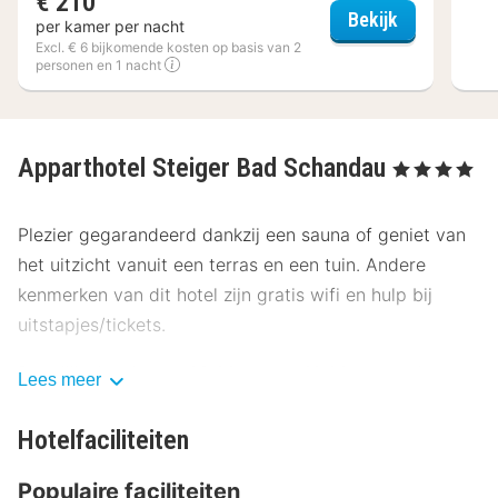
€ 210
Hotel Elbre
Bekijk
per kamer per nacht
Excl. € 6 bijkomende kosten op basis van 2
personen en 1 nacht
Apparthotel Steiger Bad Schandau
, 4 Sterren
Plezier gegarandeerd dankzij een sauna of geniet van
het uitzicht vanuit een terras en een tuin. Andere
kenmerken van dit hotel zijn gratis wifi en hulp bij
uitstapjes/tickets.
Dagelijks kun je van 08.00 uur tot 10.00 uur genieten
Lees meer
van een gratis ontbijtbuffet.
Hotelfaciliteiten
Hotelstars Union kent in Duitsland een officiële
sterrenclassificatie toe. Deze accommodatie heeft 4
Populaire faciliteiten