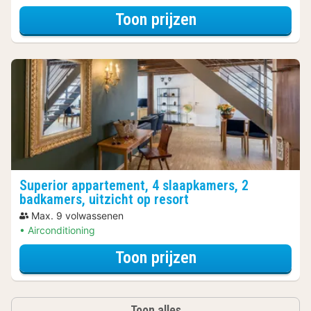
voor Appartemen
Toon prijzen
Superior appartement, 4 slaapkamers, 2
badkamers, uitzicht op resort
Max. 9 volwassenen
Airconditioning
voor Superior ap
Toon prijzen
Toon alles