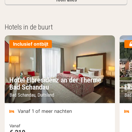
Hotels in de buurt
Inclusief ontbijt
Hotel Elbresidenz an der Therme
Bad Schandau
El
Bad Schandau, Duitsland
Bad
Vanaf 1 of meer nachten
Vanaf