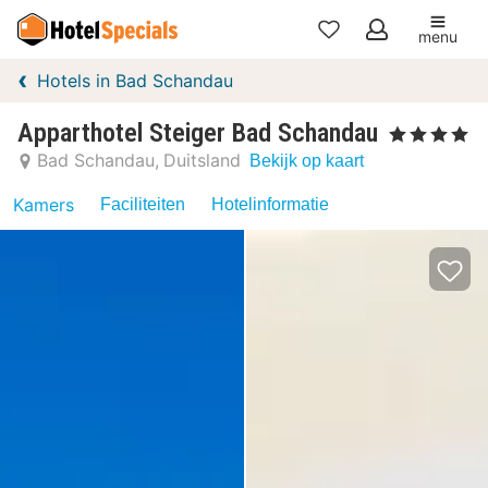
menu
Mijn
Hotels in Bad Schandau
favorieten
Apparthotel Steiger Bad Schandau
, 4 Sterren
Bad Schandau
Duitsland
Bekijk op kaart
Kamers
Faciliteiten
Hotelinformatie