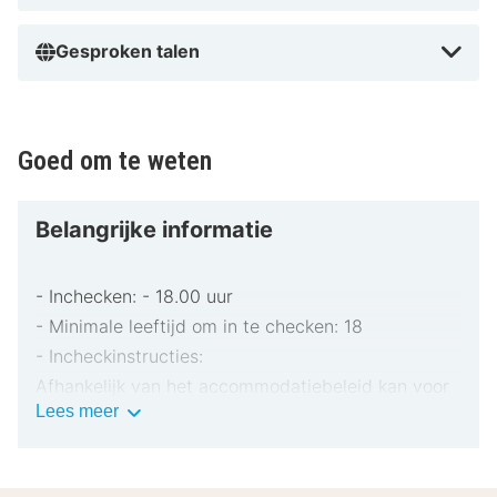
Gesproken talen
Goed om te weten
Belangrijke informatie
- Inchecken: - 18.00 uur
- Minimale leeftijd om in te checken: 18
- Incheckinstructies:
Afhankelijk van het accommodatiebeleid kan voor
Belangrijke
Lees meer
extra personen een toeslag in rekening worden
informatie
gebracht.
Bij het inchecken dien je mogelijk een erkend