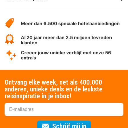
Over
HotelSpecials
Meer dan 6.500 speciale hotelaanbiedingen
Al 20 jaar meer dan 2.5 miljoen tevreden
klanten
Creëer jouw unieke verblijf met onze 56
extra's
Ontvang elke week, net als 400.000
anderen, unieke deals en de leukste
reisinspiratie in je inbox!
Voor de nieuws
Schrijf mij in