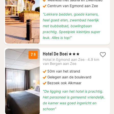
Centrum van Egmond aan Zee
"Lekkere bedden, goede kamers,
heel goed eten, zwembad heerlijk
met bubbelbad, bowlingbaan
prachtig. Speelplek kleintjes super
leuk. Alles is top!"
1
Hotel De Boei
, 3 Sterren
7.9
nacht
Hotel in
Egmond aan Zee
·
4.9 km
vanaf
van Bergen aan Zee
€
50m van het strand
89
Gelegen aan de boulevard
Bezoek ook Alkmaar
"De ligging van het hotel is prachtig.
Het personeel is gemeend vriendelijk.
de kamer was goed ingericht en
schoon"