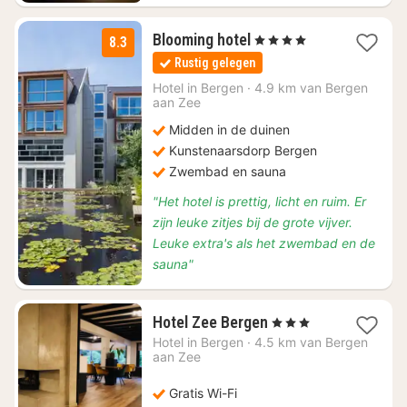
1
Blooming hotel
, 4 Sterren
8.3
nacht
Rustig gelegen
vanaf
€
Hotel in
Bergen
·
4.9 km van Bergen
aan Zee
97,75
Midden in de duinen
Kunstenaarsdorp Bergen
Zwembad en sauna
"Het hotel is prettig, licht en ruim. Er
zijn leuke zitjes bij de grote vijver.
Leuke extra's als het zwembad en de
sauna"
1
Hotel Zee Bergen
, 3 Sterren
nacht
Hotel in
Bergen
·
4.5 km van Bergen
vanaf
aan Zee
€
189,37
Gratis Wi-Fi