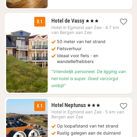
1
Hotel de Vassy
, 3 Sterren
8.1
nacht
Hotel in
Egmond aan Zee
·
4.7 km
vanaf
van Bergen aan Zee
€
50 meter van het strand
150
Fietsverhuur
Ideaal voor fiets - en
wandelliefhebbers
"Vriendelijk personeel. De ligging van
het hotel is super. Goed verzorgd
ontbijt"
1
Hotel Neptunus
, 3 Sterren
8.1
nacht
Hotel in
Egmond aan Zee
·
5 km van
vanaf
Bergen aan Zee
€
Op loopafstand van het strand
119
Rustig gelegen aan de duinrand