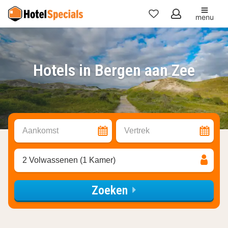
menu
Mijn
favorieten
Hotels in Bergen aan Zee
Aankomst
Vertrek
2 Volwassenen (1 Kamer)
Zoeken