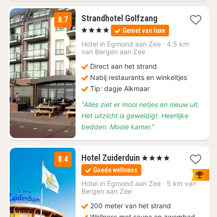
1
Strandhotel Golfzang
8.7
nacht
, 4 Sterren
Geniet van luxe
vanaf
€
Hotel in
Egmond aan Zee
·
4.5 km
van Bergen aan Zee
89
Direct aan het strand
Nabij restaurants en winkeltjes
Tip: dagje Alkmaar
"Alles ziet er mooi netjes en nieuw uit.
Het uitzicht is geweldig!. Heerlijke
bedden. Mooie kamer."
1
Hotel Zuiderduin
, 4 Sterren
8.4
nacht
Goede wellness
vanaf
€
Hotel in
Egmond aan Zee
·
5 km van
Bergen aan Zee
89
200 meter van het strand
Wellness met sauna en zwembad