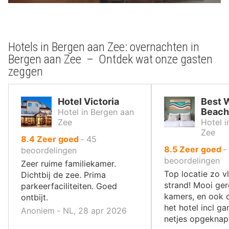
Hotels in Bergen aan Zee: overnachten in
Bergen aan Zee – Ontdek wat onze gasten
zeggen
Hotel Victoria
Best 
Beach
Hotel in Bergen aan
Zee
Hotel i
Zee
uit
8.4
Zeer goed
‐
45
uit
8.5
Zeer goed
‐
10
beoordelingen
10
beoordelingen
,
Zeer ruime familiekamer.
,
Top locatie zo vl
Dichtbij de zee. Prima
strand! Mooi ge
parkeerfaciliteiten. Goed
kamers, en ook d
ontbijt.
het hotel incl ga
Anoniem ‐ NL, 28 apr 2026
netjes opgeknap