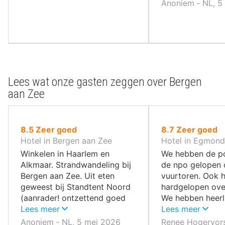
Anoniem ‐ NL, 5
Lees wat onze gasten zeggen over Bergen
aan Zee
uit
uit
8.5
Zeer goed
8.7
Zeer goed
10
10
Hotel in Bergen aan Zee
Hotel in Egmond
,
,
Winkelen in Haarlem en
We hebben de p
Alkmaar. Strandwandeling bij
de npo gelopen 
Bergen aan Zee. Uit eten
vuurtoren. Ook 
geweest bij Standtent Noord
hardgelopen over
(aanrader! ontzettend goed
We hebben heerl
eten).
Lees meer
bij restaurant Vla
Lees meer
Anoniem ‐ NL, 5 mei 2026
Renee Hogervors