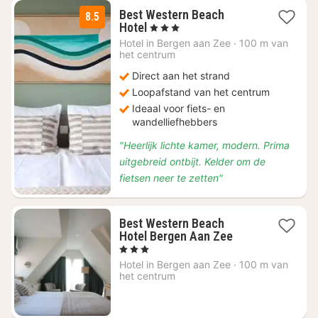
Best Western Beach
8.5
1
Hotel
, 3 Sterren
nacht
Hotel in
Bergen aan Zee
·
100 m van
vanaf
het centrum
€
Direct aan het strand
111,78
Loopafstand van het centrum
Ideaal voor fiets- en
wandelliefhebbers
"Heerlijk lichte kamer, modern. Prima
uitgebreid ontbijt. Kelder om de
fietsen neer te zetten"
Best Western Beach
1
Hotel Bergen Aan Zee
nacht
, 3 Sterren
vanaf
Hotel in
Bergen aan Zee
·
100 m van
€
het centrum
112,46