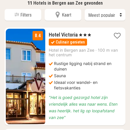
11
Hotels in Bergen aan Zee gevonden
Filters
Kaart
1
Hotel Victoria
, 3 Sterren
8.4
nacht
Culinair genieten
vanaf
€
Hotel in
Bergen aan Zee
·
100 m van
het centrum
110
Rustige ligging nabij strand en
duinen
Sauna
Ideaal voor wandel- en
fietsvakanties
"Het is goed gezorgd hotel zijn
vriendelijk alles was naar wens. Eten
was heerlijk. het lig op loopafstand
van zee"