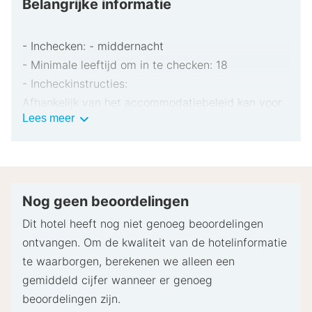
Belangrijke informatie
- Inchecken: - middernacht
- Minimale leeftijd om in te checken: 18
- Incheckinstructies:
Afhankelijk van het accommodatiebeleid kan voor
Belangrijke
Lees meer
extra personen een toeslag in rekening worden
informatie
gebracht.
Bij het inchecken dien je mogelijk een erkend
identiteitsbewijs met foto en een creditcard,
pinpas of borgsom in contanten te verstrekken
Nog geen beoordelingen
voor incidentele kosten.
Dit hotel heeft nog niet genoeg beoordelingen
Speciale verzoeken worden onder voorbehoud van
ontvangen. Om de kwaliteit van de hotelinformatie
beschikbaarheid bij het inchecken ingewilligd.
te waarborgen, berekenen we alleen een
Hiervoor kunnen extra kosten in rekening worden
gemiddeld cijfer wanneer er genoeg
gebracht. Speciale verzoeken kunnen niet worden
beoordelingen zijn.
gegarandeerd.