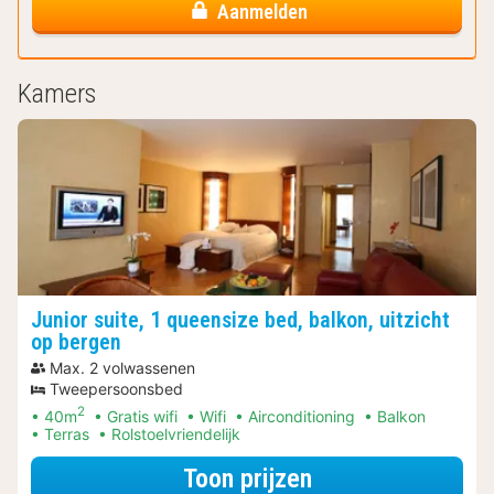
Aanmelden
Kamers
Junior suite, 1 queensize bed, balkon, uitzicht
op bergen
Max. 2 volwassenen
Tweepersoonsbed
2
40m
Gratis wifi
Wifi
Airconditioning
Balkon
Terras
Rolstoelvriendelijk
voor Junior suite
Toon prijzen