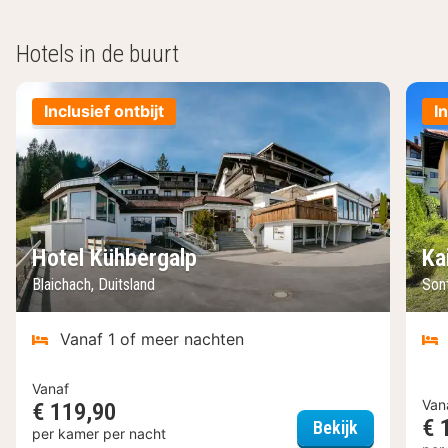
Hotels in de buurt
Inclusief ontbijt
I
Hotel Kühbergalp
Ka
Blaichach, Duitsland
Sont
Vanaf 1 of meer nachten
Vanaf
Van
€ 119,90
€ 
Hotel Kühbe
Bekijk
per kamer per nacht