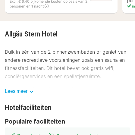
per
Excl. € 6,40 bijkomende kosten op basis van 2
personen en 1 nacht
in
Allgäu Stern Hotel
Duik in één van de 2 binnenzwembaden of geniet van
andere recreatieve voorzieningen zoals een sauna en
fitnessfaciliteiten. Dit hotel bevat ook gratis wifi,
conciërgeservices en een spelletjesruimte.
Gasten van Allgäu Stern Hotel kunnen genieten van
Lees meer
een deugddoende maaltijd in het restaurant. Sluit je
dag af met een drankje in een bar/lounge. Dagelijks
Hotelfaciliteiten
kun je tegen betaling genieten van een lekker
Populaire faciliteiten
ontbijtbuffet, dat geserveerd wordt van 07.00 uur tot
10.00 uur.