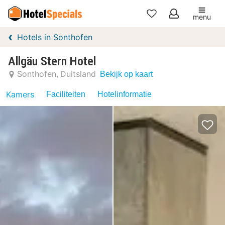
menu
Mijn
Hotels in Sonthofen
favorieten
Allgäu Stern Hotel
Sonthofen
Duitsland
Bekijk op kaart
Kamers
Faciliteiten
Hotelinformatie