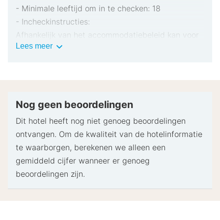
- Minimale leeftijd om in te checken: 18
- Incheckinstructies:
Afhankelijk van het accommodatiebeleid kan voor
Belangrijke
Lees meer
extra personen een toeslag in rekening worden
informatie
gebracht.
Bij het inchecken dien je mogelijk een erkend
identiteitsbewijs met foto en een creditcard,
pinpas of borgsom in contanten te verstrekken
Nog geen beoordelingen
voor incidentele kosten.
Dit hotel heeft nog niet genoeg beoordelingen
Speciale verzoeken worden onder voorbehoud van
ontvangen. Om de kwaliteit van de hotelinformatie
beschikbaarheid bij het inchecken ingewilligd.
te waarborgen, berekenen we alleen een
Hiervoor kunnen extra kosten in rekening worden
gemiddeld cijfer wanneer er genoeg
gebracht. Speciale verzoeken kunnen niet worden
beoordelingen zijn.
gegarandeerd.
Deze accommodatie accepteert creditcards. Let
op: contante betalingen zijn niet toegestaan.