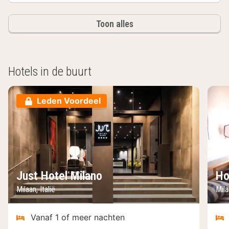
Toon alles
Hotels in de buurt
Leden Voordeel
Just Hotel Milano
Ho
Milaan, Italië
Mila
Vanaf 1 of meer nachten