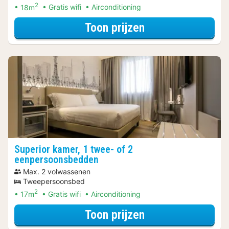
2
18m
Gratis wifi
Airconditioning
voor Rondvaarte
Toon prijzen
Superior kamer, 1 twee- of 2
eenpersoonsbedden
Max. 2 volwassenen
Tweepersoonsbed
2
17m
Gratis wifi
Airconditioning
voor Rondvaarte
Toon prijzen