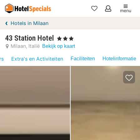
menu
Mijn
Hotels in Milaan
favorieten
43 Station Hotel
, 3 Sterren
Milaan
Italië
Bekijk op kaart
rs
Extra's en Activiteiten
Faciliteiten
Hotelinformatie