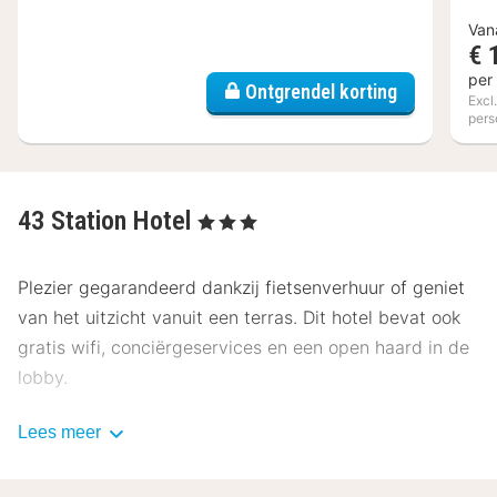
Van
€ 
per
Ontgrendel korting
Excl
pers
43 Station Hotel
, 3 Sterren
Plezier gegarandeerd dankzij fietsenverhuur of geniet
van het uitzicht vanuit een terras. Dit hotel bevat ook
gratis wifi, conciërgeservices en een open haard in de
lobby.
Dagelijks kun je tegen betaling genieten van een lekker
Lees meer
continentaal ontbijt, dat geserveerd wordt van 07.00
uur tot 11.00 uur.