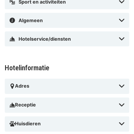
Sport en activiteiten
hotel ligt op 3,3 km van Piazza del Duomo en op 4,8
km van Kathedraal van Milaan.
Algemeen
In Stazione Centrale in Milaan
Hotelservice/diensten
Hotelinformatie
Adres
Receptie
Huisdieren