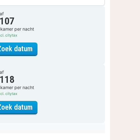
af
 107
 kamer per nacht
cl. citytax
voor Standaard Kamer
Zoek datum
af
 118
 kamer per nacht
cl. citytax
voor Standaard Kamer
Zoek datum