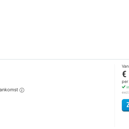
Van
€
per
in
 aankomst
excl