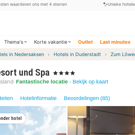
sten waarderen ons met 4 sterren
Unieke hotele
Thema's
Korte vakantie
Outlet
Last minutes
tels in Nedersaksen
Hotels in Duderstadt
Zum Löwen
sort und Spa
, 4 Sterren
tsland
Fantastische locatie
- Bekijk op kaart
teiten
Hotelinformatie
Beoordelingen (85)
onder hotel