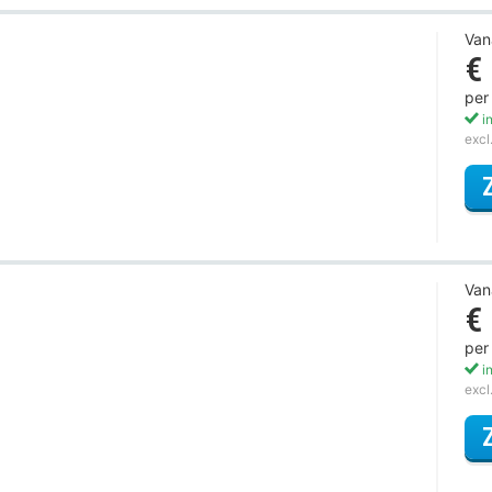
Van
€
per
in
excl
Van
€
per
in
excl