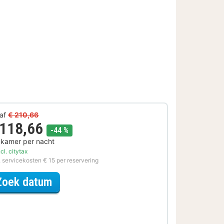
af
€ 210,66
 118,66
korting
-44 %
 kamer per nacht
cl. citytax
. servicekosten € 15 per reservering
voor Wellness met diner Special
Zoek datum