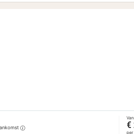
Van
€
 aankomst
per