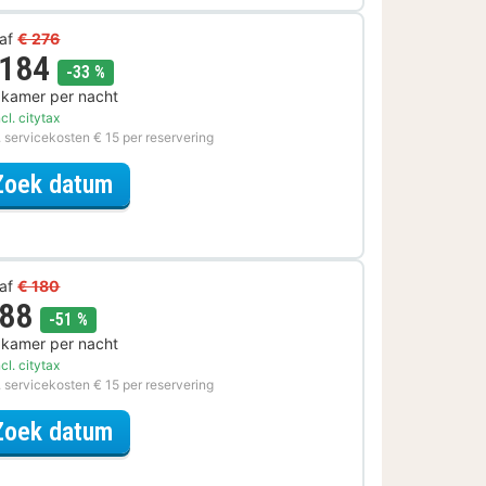
af
€ 276
 184
korting
-33 %
 kamer per nacht
cl. citytax
. servicekosten € 15 per reservering
voor Halfpension Special
Zoek datum
af
€ 180
 88
korting
-51 %
 kamer per nacht
cl. citytax
. servicekosten € 15 per reservering
voor Romantische Special
Zoek datum