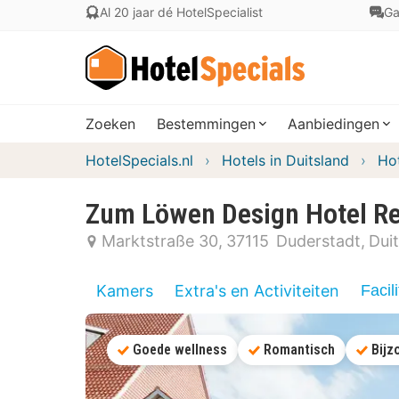
Al 20 jaar dé HotelSpecialist
Ga
Zoeken
Bestemmingen
Aanbiedingen
HotelSpecials.nl
Hotels in Duitsland
Ho
Zum Löwen Design Hotel Re
Marktstraße 30
37115
Duderstadt
Dui
Kamers
Extra's en Activiteiten
Facili
Goede wellness
Romantisch
Bijz