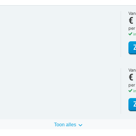
Van
€
per
in
Van
€
per
in
Toon alles