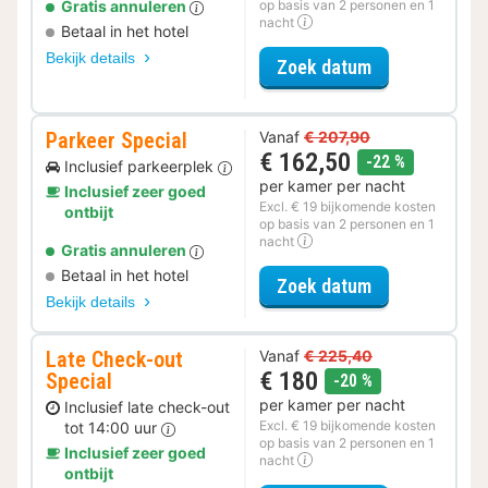
Gratis annuleren
op basis van 2 personen en 1
nacht
Betaal in het hotel
Bekijk details
voor Zomer Sa
Zoek datum
Parkeer Special
Vanaf
€ 207,90
€ 162,50
korting
-22 %
Inclusief parkeerplek
per kamer per nacht
Inclusief zeer goed
Excl. € 19 bijkomende kosten
ontbijt
op basis van 2 personen en 1
nacht
Gratis annuleren
Betaal in het hotel
voor Parkeer S
Zoek datum
Bekijk details
Late Check-out
Vanaf
€ 225,40
€ 180
Special
korting
-20 %
per kamer per nacht
Inclusief late check-out
Excl. € 19 bijkomende kosten
tot 14:00 uur
op basis van 2 personen en 1
Inclusief zeer goed
nacht
ontbijt