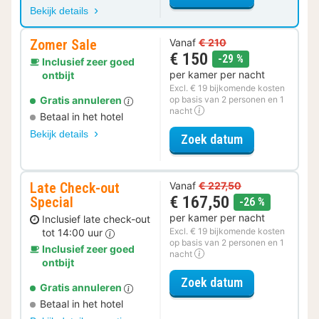
Bekijk details
Zomer Sale
Vanaf
€ 210
€ 150
korting
-29 %
Inclusief zeer goed
per kamer per nacht
ontbijt
Excl. € 19 bijkomende kosten
Gratis annuleren
op basis van 2 personen en 1
nacht
Betaal in het hotel
Bekijk details
voor Zomer Sa
Zoek datum
Late Check-out
Vanaf
€ 227,50
€ 167,50
Special
korting
-26 %
per kamer per nacht
Inclusief late check-out
Excl. € 19 bijkomende kosten
tot 14:00 uur
op basis van 2 personen en 1
Inclusief zeer goed
nacht
ontbijt
voor Late Che
Zoek datum
Gratis annuleren
Betaal in het hotel