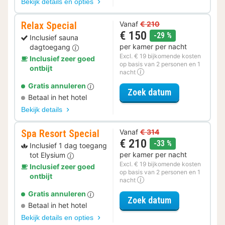
Bekijk details en opties
Relax Special
Vanaf
€ 210
€ 150
korting
-29 %
Inclusief sauna
per kamer per nacht
dagtoegang
Excl. € 19 bijkomende kosten
Inclusief zeer goed
op basis van 2 personen en 1
ontbijt
nacht
Gratis annuleren
voor Relax Spe
Zoek datum
Betaal in het hotel
Bekijk details
Spa Resort Special
Vanaf
€ 314
€ 210
korting
-33 %
Inclusief 1 dag toegang
per kamer per nacht
tot Elysium
Excl. € 19 bijkomende kosten
Inclusief zeer goed
op basis van 2 personen en 1
ontbijt
nacht
Gratis annuleren
voor Spa Resor
Zoek datum
Betaal in het hotel
Bekijk details en opties