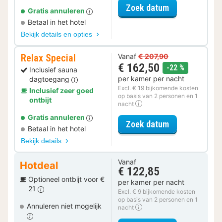
voor Late Che
Zoek datum
Gratis annuleren
Betaal in het hotel
Bekijk details en opties
Relax Special
Vanaf
€ 207,90
€ 162,50
korting
-22 %
Inclusief sauna
per kamer per nacht
dagtoegang
Excl. € 19 bijkomende kosten
Inclusief zeer goed
op basis van 2 personen en 1
ontbijt
nacht
Gratis annuleren
voor Relax Spe
Zoek datum
Betaal in het hotel
Bekijk details
Vanaf
Hotdeal
€ 122,85
Optioneel ontbijt voor €
per kamer per nacht
21
Excl. € 9 bijkomende kosten
op basis van 2 personen en 1
Annuleren niet mogelijk
nacht