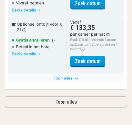
voor Comfort 
Zoek datum
Vooraf betalen
Bekijk details
Vanaf
Optioneel ontbijt voor €
€ 133,35
21
per kamer per nacht
Gratis annuleren
Excl. € 9 bijkomende kosten
op basis van 2 personen en 1
Betaal in het hotel
nacht
Bekijk details
voor Comfort 
Zoek datum
Toon alles
Toon alles