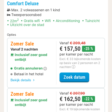
Comfort Deluxe
Max. 2 volwassenen en 1 kind
Tweepersoonsbed
2
22m
Gratis wifi
Wifi
Airconditioning
Tuinzicht
Uitzicht over de stad
Opties
Zomer Sale
Vanaf
€ 209,48
€ 157,50
korting
-25 %
Vanaf 2 nachten
per kamer per nacht
Inclusief zeer goed
Excl. € 33 bijkomende kosten
ontbijt
op basis van 2 personen en 2
nachten
Gratis annuleren
Betaal in het hotel
voor Zomer Sa
Zoek datum
Bekijk details
Zomer Sale
Vanaf
€ 207,90
€ 162,50
korting
-22 %
Inclusief zeer goed
per kamer per nacht
ontbijt
Excl. € 19 bijkomende kosten