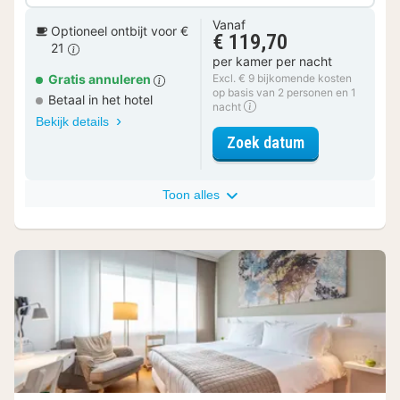
Vanaf
Optioneel ontbijt voor €
€ 119,70
21
per kamer per nacht
Gratis annuleren
Excl. € 9 bijkomende kosten
op basis van 2 personen en 1
Betaal in het hotel
nacht
Bekijk details
voor Comfort 
Zoek datum
Toon alles