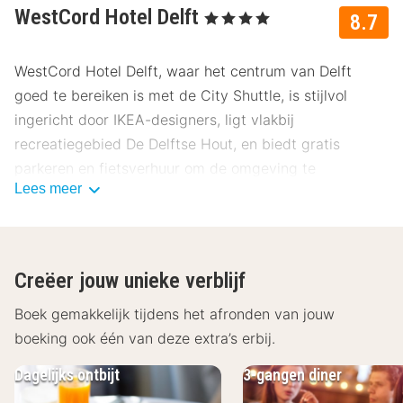
WestCord Hotel Delft
, 4 Sterren
8.7
WestCord Hotel Delft, waar het centrum van Delft
goed te bereiken is met de City Shuttle, is stijlvol
ingericht door IKEA-designers, ligt vlakbij
recreatiegebied De Delftse Hout, en biedt gratis
parkeren en fietsverhuur om de omgeving te
Lees meer
verkennen. Onze gasten beoordelen dit hotel
gemiddeld met een 8.7.
Ligging WestCord Hotel Delft
Creëer jouw unieke verblijf
Delft is een stad vol historie en cultuur, ideaal voor een
boeiende stedentrip. Vanaf WestCord Hotel Delft
Boek gemakkelijk tijdens het afronden van jouw
wandel je in twintig minuten naar het centrum, je huurt
boeking ook één van deze extra’s erbij.
een fiets of gebruikt de shuttleservice van het hotel.
Dagelijks ontbijt
3-gangen diner
Bezoek historische bezienswaardigheden zoals