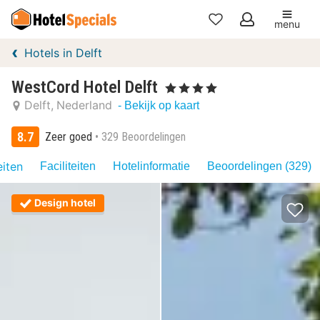
menu
Mijn
Hotels in Delft
favorieten
WestCord Hotel Delft
, 4 Sterren
Delft
Nederland
- Bekijk op kaart
8.7
Zeer goed
329 Beoordelingen
eiten
Faciliteiten
Hotelinformatie
Beoordelingen (329)
Design hotel