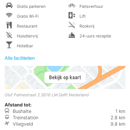
Gratis parkeren
Fietsverhuur
Gratis Wi-Fi
Lift
Restaurant
Rookvrij
Huisdiervrij
24-uurs receptie
Hotelbar
Alle faciliteiten
Bekijk op kaart
Olof Palmestraat 2
2616 LM
Delft
Nederland
Afstand tot:
Bushalte
1 km
Treinstation
2.8 km
Vliegveld
9.8 km