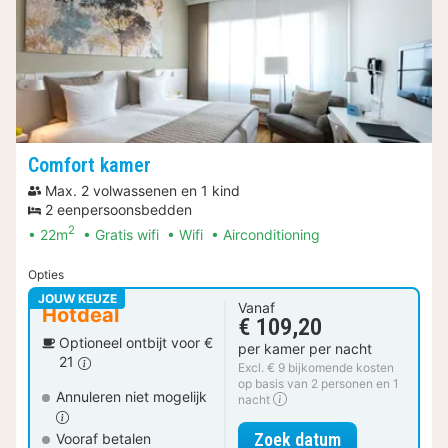
Comfort kamer
Max. 2 volwassenen en 1 kind
2 eenpersoonsbedden
2
22m
Gratis wifi
Wifi
Airconditioning
Opties
JOUW KEUZE
Vanaf
Hotdeal
€ 109,20
Optioneel ontbijt voor €
per kamer per nacht
21
Excl. € 9 bijkomende kosten
op basis van 2 personen en 1
Annuleren niet mogelijk
nacht
voor Comfort 
Zoek datum
Vooraf betalen