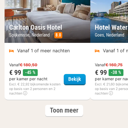
Carlton Oasis Hotel
Hotel Water
Spijkenisse, Nederland
8.0
Goes, Nederland
Vanaf 1 of meer nachten
Vanaf 1 of 
Vanaf
€ 180,50
Vanaf
€ 160,75
€ 99
€ 99
korting
kor
-45 %
-38 %
Carlton Oasis Hotel
Bekijk
per kamer per nacht
per kamer per na
Excl. € 22,92 bijkomende kosten
Excl. € 21,60 bijkom
op basis van 2 personen en 2
op basis van 2 perso
nachten
nachten
(6
hotels
Toon meer
hotels)