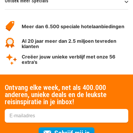
Ontdek meer Specials
Over
HotelSpecials
Meer dan 6.500 speciale hotelaanbiedingen
Al 20 jaar meer dan 2.5 miljoen tevreden
klanten
Creëer jouw unieke verblijf met onze 56
extra's
Ontvang elke week, net als 400.000
anderen, unieke deals en de leukste
reisinspiratie in je inbox!
Voor de nieuws