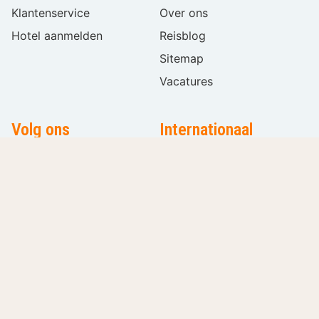
Klantenservice
Over ons
Hotel aanmelden
Reisblog
Sitemap
Vacatures
Volg ons
Internationaal
Taal
kiezen
Voorwaarden
Privacy
Cookies
Cookies beher
© 2002 - 2026 Hotel Booker B.V. We zijn onderdeel