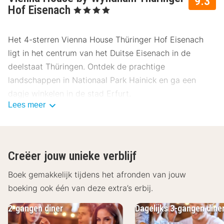
9.3
Hof Eisenach
, 4 Sterren
Het 4-sterren Vienna House Thüringer Hof Eisenach
ligt in het centrum van het Duitse Eisenach in de
deelstaat Thüringen. Ontdek de prachtige
landschappen in Nationaal Park Hainick en ga een
dagje winkelen in de stad Erfurt.
Lees meer
HetVienna House Thüringer Hof Eisenach beschikt
over 127 hotelkamers die standaard zijn voorzien van
een televisie, telefoon, kluisje, radio, minibar en een
Creëer jouw unieke verblijf
badkamer met een bad en/of douche, toilet en föhn. In
de lobby van het hotel vindt u de Wi-Fi waar u tegen
Boek gemakkelijk tijdens het afronden van jouw
betaling gebruik van kunt maken. Begin de dag goed
boeking ook één van deze extra’s erbij.
met een uitgebreid ontbijt in het restaurant van het
2-gangen diner
Dagelijks 3-gangen dine
hotel, de Leander Bar. Hier kunt u ook ’s middags en ’s
avonds genieten van Europese en Aziatische