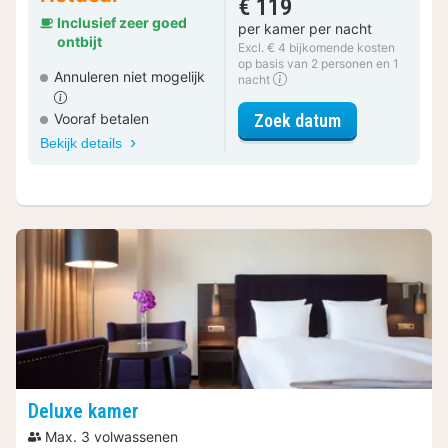
€ 119
Inclusief zeer goed
per kamer per nacht
ontbijt
Excl. € 4 bijkomende kosten
op basis van 2 personen en 1
Annuleren niet mogelijk
nacht
voor Superior
Zoek datum
Vooraf betalen
Bekijk details
Deluxe kamer
Max. 3 volwassenen