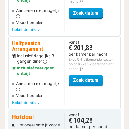
ontbijt
nacht
Annuleren niet mogelijk
voor Relax Ar
Zoek datum
Vooraf betalen
Bekijk details
Halfpension
Vanaf
€ 201,88
Arrangement
per kamer per nacht
Inclusief dagelijks 3-
Excl. € 4 bijkomende kosten
gangen diner
op basis van 2 personen en 1
Inclusief zeer goed
nacht
ontbijt
voor Halfpens
Zoek datum
Annuleren niet mogelijk
Vooraf betalen
Bekijk details
Vanaf
Hotdeal
€ 104,28
Optioneel ontbijt voor €
per kamer per nacht