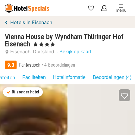
menu
Mijn
Hotels in Eisenach
favorieten
Vienna House by Wyndham Thüringer Hof
Eisenach
, 4 Sterren
Eisenach
Duitsland
- Bekijk op kaart
9.3
Fantastisch
4 Beoordelingen
iteiten
Faciliteiten
Hotelinformatie
Beoordelingen (4)
Bijzonder hotel