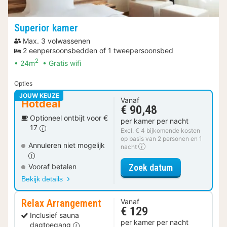
Superior kamer
Max. 3 volwassenen
2 eenpersoonsbedden of 1 tweepersoonsbed
2
24m
Gratis wifi
Opties
JOUW KEUZE
Vanaf
Hotdeal
€ 90,48
Optioneel ontbijt voor €
per kamer per nacht
17
Excl. € 4 bijkomende kosten
op basis van 2 personen en 1
Annuleren niet mogelijk
nacht
voor Superior
Zoek datum
Vooraf betalen
Bekijk details
Relax Arrangement
Vanaf
€ 129
Inclusief sauna
per kamer per nacht
dagtoegang