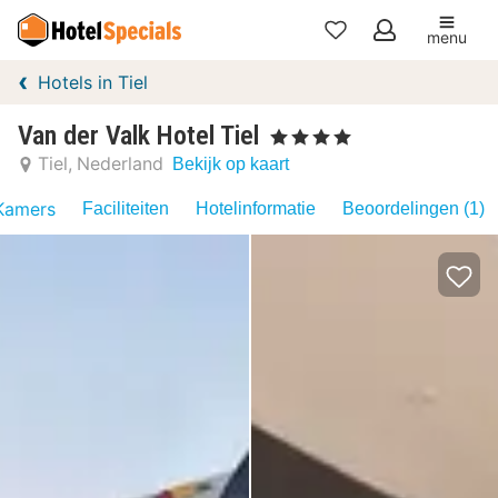
menu
Mijn
Hotels in Tiel
favorieten
Van der Valk Hotel Tiel
, 4 Sterren
Tiel
Nederland
Bekijk op kaart
Kamers
Faciliteiten
Hotelinformatie
Beoordelingen (1)