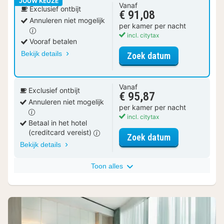
JOUW KEUZE
Vanaf
Exclusief ontbijt
€ 91,08
Annuleren niet mogelijk
per kamer per nacht
incl. citytax
Vooraf betalen
Bekijk details
voor Deluxe t
Zoek datum
Vanaf
Exclusief ontbijt
€ 95,87
Annuleren niet mogelijk
per kamer per nacht
incl. citytax
Betaal in het hotel
(creditcard vereist)
voor Deluxe t
Zoek datum
Bekijk details
Toon alles