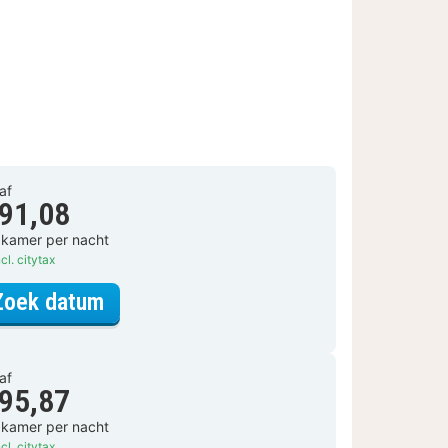
af
 91,08
 kamer per nacht
cl. citytax
voor Deluxe tweepersoonskamer
Zoek datum
af
 95,87
 kamer per nacht
cl. citytax