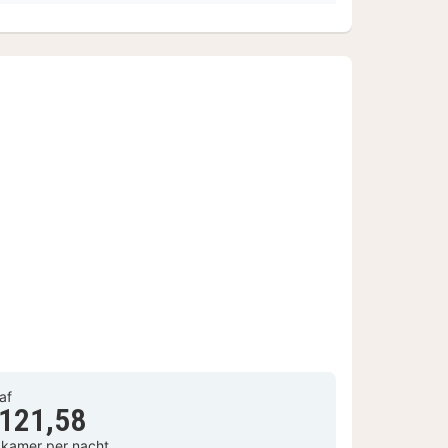
af
 121,58
 kamer per nacht