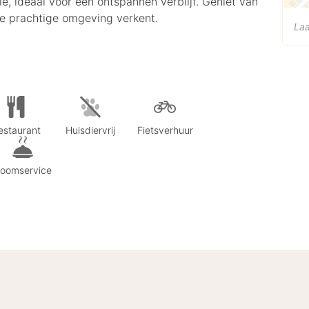
, ideaal voor een ontspannen verblijf. Geniet van
 de prachtige omgeving verkent.
Laa
estaurant
Huisdiervrij
Fietsverhuur
oomservice