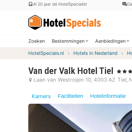
Al 20 jaar dé HotelSpecialist
Ga
Zoeken
Bestemmingen
Aanbiedingen
HotelSpecials.nl
Hotels in Nederland
Ho
Van der Valk Hotel Tiel
, 4 Sterre
Laan van Westroijen 10
4003 AZ
Tiel
N
Kamers
Faciliteiten
Hotelinformatie