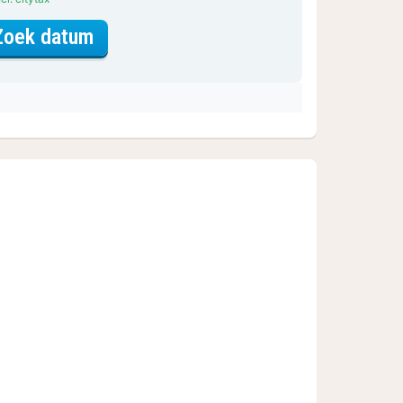
voor Deluxe tweepersoonskamer
Zoek datum