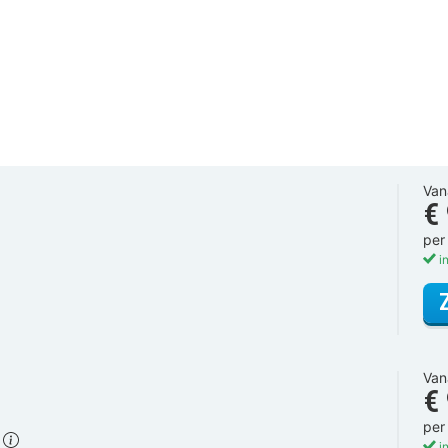
Van
€
per
in
Van
€
per
)
in