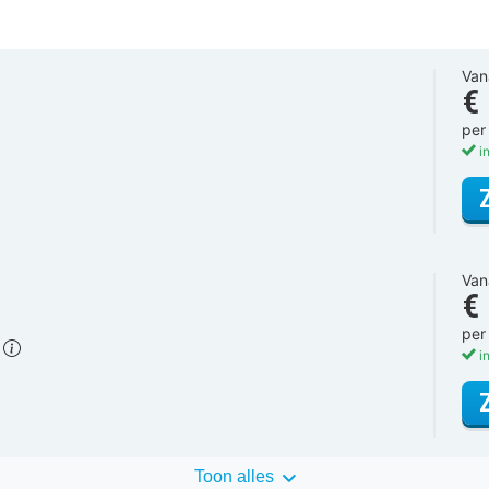
Van
€
per
in
Van
€
per
)
in
Toon alles