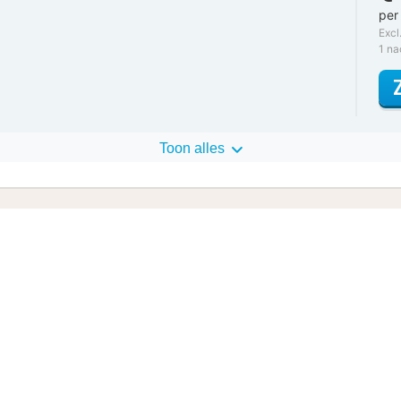
per
Excl
1 n
Toon alles