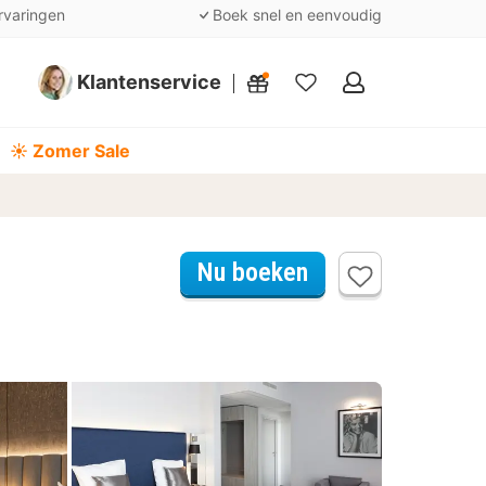
rvaringen
Boek snel en eenvoudig
Klantenservice
Mijn
favorieten
☀️ Zomer Sale
Nu boeken