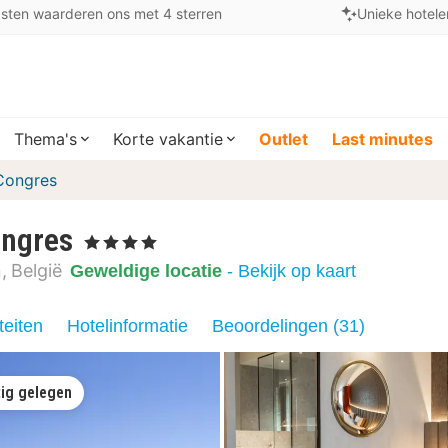
sten waarderen ons met 4 sterren
Unieke hotele
Thema's
Korte vakantie
Outlet
Last minutes
Congres
ongres
, 4 Sterren
n
België
Geweldige locatie
- Bekijk op kaart
teiten
Hotelinformatie
Beoordelingen (31)
ig gelegen