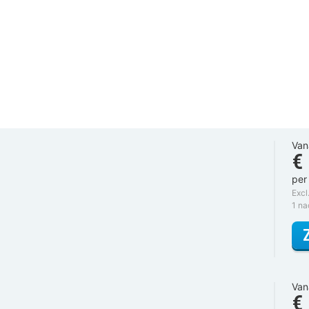
Van
€
per
Excl
1 n
Van
€