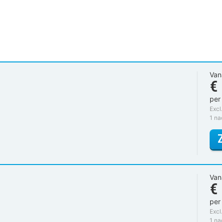
Van
€
per
Excl
1 na
Van
€
per
Excl
1 n