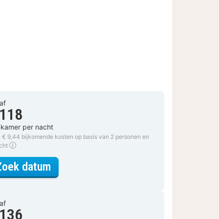
af
 118
 kamer per nacht
. € 9,44 bijkomende kosten op basis van 2 personen en
acht
voor Comfort Plus Kamer
Zoek datum
af
 136