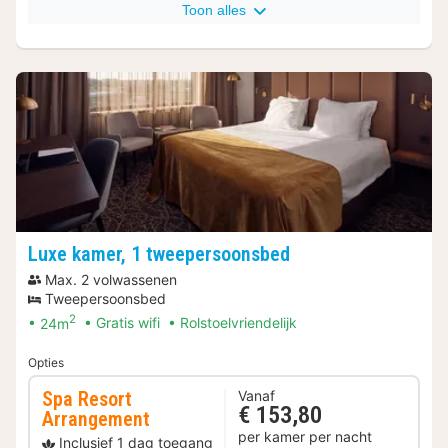
Toon alles
Luxe kamer, 1 tweepersoonsbed
Max. 2 volwassenen
Tweepersoonsbed
2
24m
Gratis wifi
Rolstoelvriendelijk
Opties
Spa Resort
Vanaf
€ 153,80
Arrangement
per kamer per nacht
Inclusief 1 dag toegang