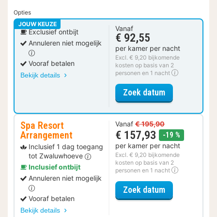
Opties
JOUW KEUZE
Vanaf
Exclusief ontbijt
€ 92,55
Annuleren niet mogelijk
per kamer per nacht
Excl. € 9,20 bijkomende
Vooraf betalen
kosten op basis van 2
personen en 1 nacht
Bekijk details
voor Luxe kam
Zoek datum
Spa Resort
Vanaf
€ 195,90
€ 157,93
Arrangement
korting
-19 %
per kamer per nacht
Inclusief 1 dag toegang
Excl. € 9,20 bijkomende
tot Zwaluwhoeve
kosten op basis van 2
Inclusief ontbijt
personen en 1 nacht
Annuleren niet mogelijk
voor Spa Reso
Zoek datum
Vooraf betalen
Bekijk details