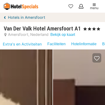
menu
Mijn
Hotels in Amersfoort
favorieten
Van Der Valk Hotel Amersfoort A1
, 4 Sterren
Amersfoort
Nederland
Bekijk op kaart
Extra's en Activiteiten
Faciliteiten
Hotelinformatie
B