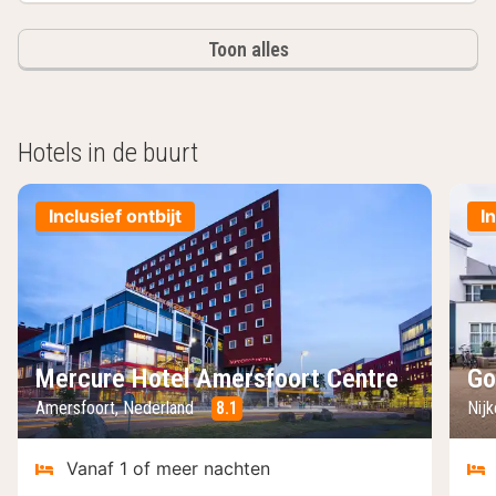
Toon alles
Hotels in de buurt
Inclusief ontbijt
I
Mercure Hotel Amersfoort Centre
Go
Amersfoort, Nederland
8.1
Nij
Vanaf 1 of meer nachten