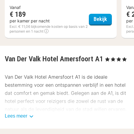
Vanaf
Van
€ 189
€ 
Mercure Hot
Bekijk
per kamer per nacht
per
Excl. € 11,06 bijkomende kosten op basis van 2
Excl
personen en 1 nacht
pers
Van Der Valk Hotel Amersfoort A1
, 4 Sterren
Van Der Valk Hotel Amersfoort A1 is de ideale
bestemming voor een ontspannen verblijf in een hotel
dat comfort en gemak biedt. Gelegen aan de A1, is dit
hotel perfect voor reizigers die zowel de rust van de
natuur als de levendigheid van de stad willen ervaren.
Lees meer
Locatie Van Der Valk Hotel Amersfoort A1
Het Van Der Valk Hotel Amersfoort A1 ligt op slechts