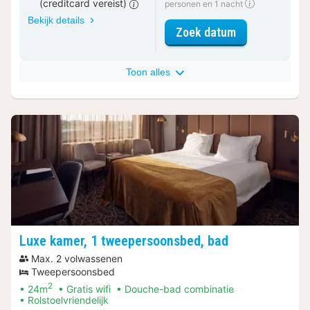
(creditcard vereist)
personen en 1 nacht
Bekijk details
voor Luxe kam
Zoek datum
Toon alles
Luxe kamer, 1 tweepersoonsbed, bad
Max. 2 volwassenen
Tweepersoonsbed
2
24m
Gratis wifi
Douche-bad combinatie
Rolstoelvriendelijk