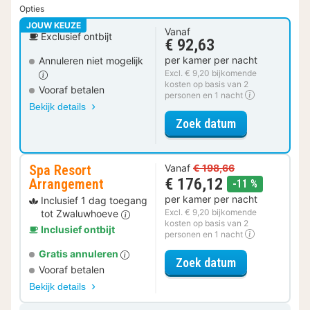
Opties
JOUW KEUZE
Vanaf
Exclusief ontbijt
€ 92,63
per kamer per nacht
Annuleren niet mogelijk
Excl. € 9,20 bijkomende
kosten op basis van 2
Vooraf betalen
personen en 1 nacht
Bekijk details
voor Luxe kam
Zoek datum
Spa Resort
Vanaf
€ 198,66
€ 176,12
Arrangement
korting
-11 %
per kamer per nacht
Inclusief 1 dag toegang
Excl. € 9,20 bijkomende
tot Zwaluwhoeve
kosten op basis van 2
Inclusief ontbijt
personen en 1 nacht
Gratis annuleren
voor Spa Reso
Zoek datum
Vooraf betalen
Bekijk details