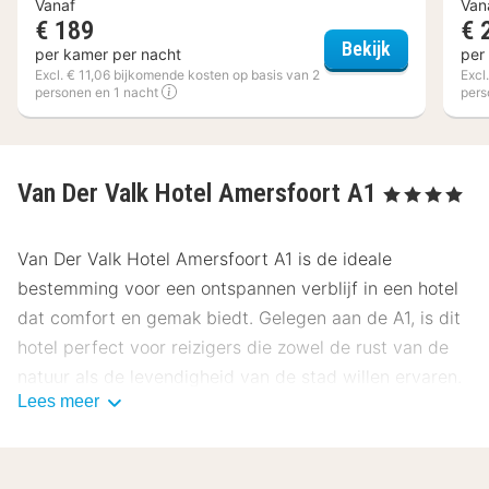
Vanaf
Van
€ 189
€ 
Mercure Hot
Bekijk
per kamer per nacht
per
Excl. € 11,06 bijkomende kosten op basis van 2
Excl
personen en 1 nacht
pers
Van Der Valk Hotel Amersfoort A1
, 4 Sterren
Van Der Valk Hotel Amersfoort A1 is de ideale
bestemming voor een ontspannen verblijf in een hotel
dat comfort en gemak biedt. Gelegen aan de A1, is dit
hotel perfect voor reizigers die zowel de rust van de
natuur als de levendigheid van de stad willen ervaren.
Lees meer
Locatie Van Der Valk Hotel Amersfoort A1
Het Van Der Valk Hotel Amersfoort A1 ligt op slechts