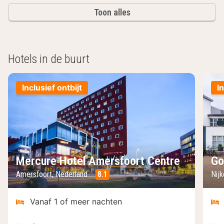
Toon alles
Hotels in de buurt
Inclusief ontbijt
I
Mercure Hotel Amersfoort Centre
Go
Amersfoort, Nederland
8.1
Nij
Vanaf 1 of meer nachten