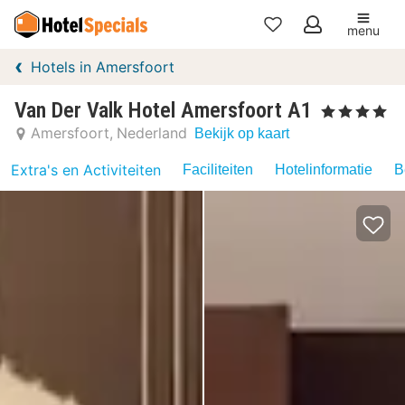
menu
Mijn
Hotels in Amersfoort
favorieten
Van Der Valk Hotel Amersfoort A1
, 4 Sterren
Amersfoort
Nederland
Bekijk op kaart
Extra's en Activiteiten
Faciliteiten
Hotelinformatie
B