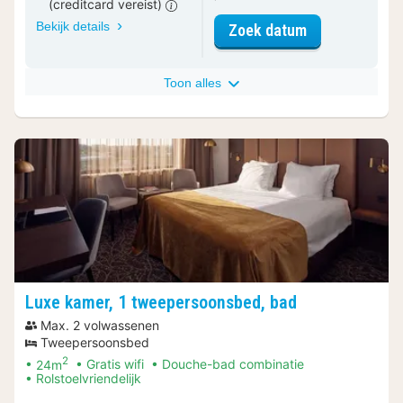
(creditcard vereist)
Bekijk details
voor Comfort 
Zoek datum
Toon alles
Luxe kamer, 1 tweepersoonsbed, bad
Max. 2 volwassenen
Tweepersoonsbed
2
24m
Gratis wifi
Douche-bad combinatie
Rolstoelvriendelijk