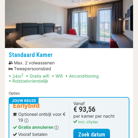
Standaard Kamer
Max. 2 volwassenen
Tweepersoonsbed
2
24m
Gratis wifi
Wifi
Airconditioning
Rolstoelvriendelijk
Opties
JOUW KEUZE
Vanaf
Earlybird
€ 93,56
Optioneel ontbijt voor €
per kamer per nacht
19
incl. citytax
Gratis annuleren
voor Standaar
Zoek datum
Vooraf betalen