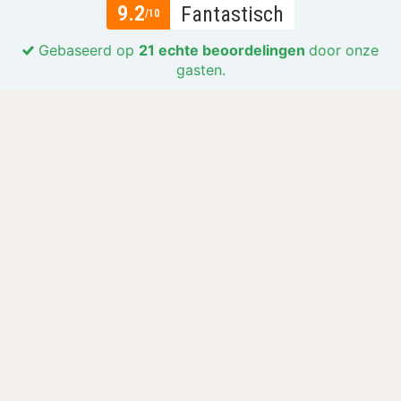
9.2
Fantastisch
/10
Gebaseerd op
21 echte beoordelingen
door onze
gasten.
Locatie
8.6
Prijs-kwaliteit
9.0
Gastvrijheid en service
9.2
Lees meer
Alle beoordelingen (21)
Laat je inspireren