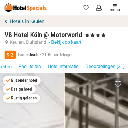
menu
Mijn
Hotels in Keulen
favorieten
V8 Hotel Köln @ Motorworld
, 4 Sterren
Keulen
Duitsland
- Bekijk op kaart
9.2
Fantastisch
21 Beoordelingen
teiten
Faciliteiten
Hotelinformatie
Beoordelingen (21)
Bijzonder hotel
Design hotel
Rustig gelegen