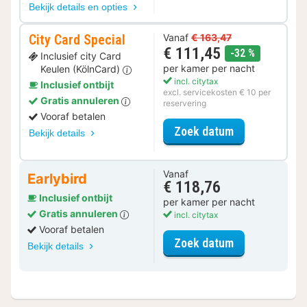
Bekijk details en opties
City Card Special
Vanaf
€ 163,47
€ 111,45
korting
-32 %
Inclusief city Card
per kamer per nacht
Keulen (KölnCard)
incl. citytax
Inclusief ontbijt
excl. servicekosten € 10 per
Gratis annuleren
reservering
Vooraf betalen
voor City Card
Zoek datum
Bekijk details
Vanaf
Earlybird
€ 118,76
Inclusief ontbijt
per kamer per nacht
Gratis annuleren
incl. citytax
Vooraf betalen
voor Standaar
Zoek datum
Bekijk details