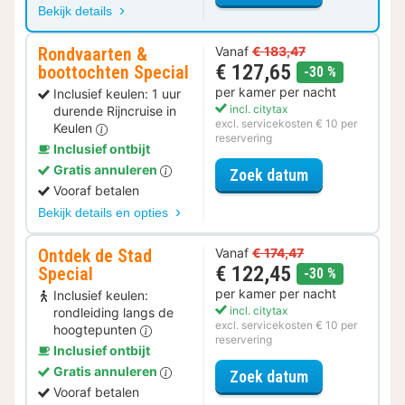
Bekijk details
Rondvaarten &
Vanaf
€ 183,47
€ 127,65
boottochten Special
korting
-30 %
per kamer per nacht
Inclusief keulen: 1 uur
incl. citytax
durende Rijncruise in
excl. servicekosten € 10 per
Keulen
reservering
Inclusief ontbijt
Gratis annuleren
voor Rondvaar
Zoek datum
Vooraf betalen
Bekijk details en opties
Ontdek de Stad
Vanaf
€ 174,47
€ 122,45
Special
korting
-30 %
per kamer per nacht
Inclusief keulen:
incl. citytax
rondleiding langs de
excl. servicekosten € 10 per
hoogtepunten
reservering
Inclusief ontbijt
Gratis annuleren
voor Ontdek de
Zoek datum
Vooraf betalen