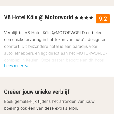
V8 Hotel Köln @ Motorworld
, 4 Sterren
9.2
Verblijf bij V8 Hotel Köln @MOTORWORLD en beleef
een unieke ervaring in het teken van auto’s, design en
comfort. Dit bijzondere hotel is een paradijs voor
autoliefhebbers en ligt direct aan het MOTORWORLD-
complex in Keulen. Onze gasten beoordelen dit hotel
Lees meer
gemiddeld met een 9.2.
Ligging V8 Hotel Köln @MOTORWORLD
V8 Hotel Köln @MOTORWORLD ligt in het noordwesten
Creëer jouw unieke verblijf
van Keulen, naast het MOTORWORLD Keulen-
Rheinland-complex en op korte afstand van het
Boek gemakkelijk tijdens het afronden van jouw
centrum. Vanuit het hotel ben je snel bij de Keulse
boeking ook één van deze extra’s erbij.