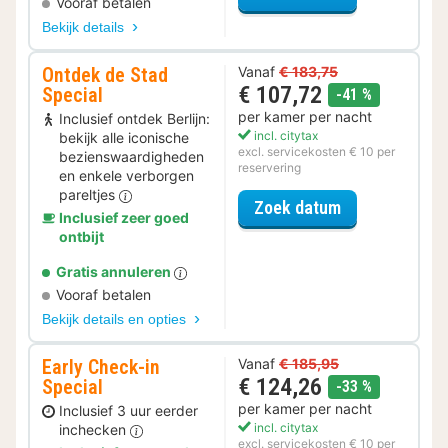
Vooraf betalen
Bekijk details
Ontdek de Stad
Vanaf
€ 183,75
€ 107,72
Special
korting
-41 %
per kamer per nacht
Inclusief ontdek Berlijn:
incl. citytax
bekijk alle iconische
excl. servicekosten € 10 per
bezienswaardigheden
reservering
en enkele verborgen
pareltjes
voor Ontdek de
Zoek datum
Inclusief zeer goed
ontbijt
Gratis annuleren
Vooraf betalen
Bekijk details en opties
Early Check-in
Vanaf
€ 185,95
€ 124,26
Special
korting
-33 %
per kamer per nacht
Inclusief 3 uur eerder
incl. citytax
inchecken
excl. servicekosten € 10 per