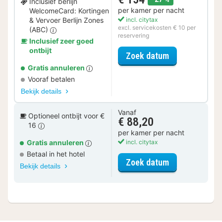
Inclusief berlijn
per kamer per nacht
WelcomeCard: Kortingen
& Vervoer Berlijn Zones
incl. citytax
excl. servicekosten € 10 per
(ABC)
reservering
Inclusief zeer goed
ontbijt
voor City Card
Zoek datum
Gratis annuleren
Vooraf betalen
Bekijk details
Vanaf
Optioneel ontbijt voor €
€ 88,20
16
per kamer per nacht
Gratis annuleren
incl. citytax
Betaal in het hotel
voor Urban Vi
Zoek datum
Bekijk details