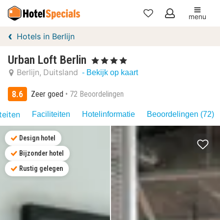
menu
Mijn
Hotels in Berlijn
favorieten
Urban Loft Berlin
, 4 Sterren
Berlijn
Duitsland
- Bekijk op kaart
8.6
Zeer goed
72 Beoordelingen
teiten
Faciliteiten
Hotelinformatie
Beoordelingen (72)
Design hotel
Bijzonder hotel
Rustig gelegen