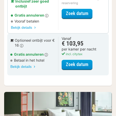
Inclusief zeer goed
reservering
ontbijt
voor Early Che
Zoek datum
Gratis annuleren
Vooraf betalen
Bekijk details
Vanaf
Optioneel ontbijt voor €
€ 103,95
16
per kamer per nacht
Gratis annuleren
incl. citytax
Betaal in het hotel
voor URBAN Co
Zoek datum
Bekijk details