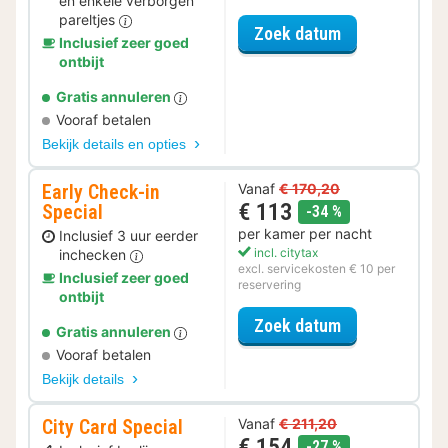
en enkele verborgen
pareltjes
voor Ontdek de
Zoek datum
Inclusief zeer goed
ontbijt
Gratis annuleren
Vooraf betalen
Bekijk details en opties
Early Check-in
Vanaf
€ 170,20
€ 113
Special
korting
-34 %
per kamer per nacht
Inclusief 3 uur eerder
incl. citytax
inchecken
excl. servicekosten € 10 per
Inclusief zeer goed
reservering
ontbijt
voor Early Che
Zoek datum
Gratis annuleren
Vooraf betalen
Bekijk details
City Card Special
Vanaf
€ 211,20
€ 154
korting
-27 %