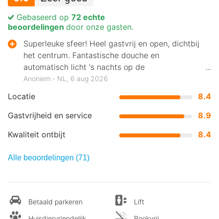
Gebaseerd op
72 echte
beoordelingen
door onze gasten.
Superleuke sfeer! Heel gastvrij en open, dichtbij
het centrum. Fantastische douche en
automatisch licht ‘s nachts op de
grond/looproute.
Anoniem ‐ NL, 6 aug 2026
Locatie
8.4
Gastvrijheid en service
8.9
Kwaliteit ontbijt
8.4
Alle beoordelingen (71)
Betaald parkeren
Lift
Huisdiervriendelijk
Rookvrij