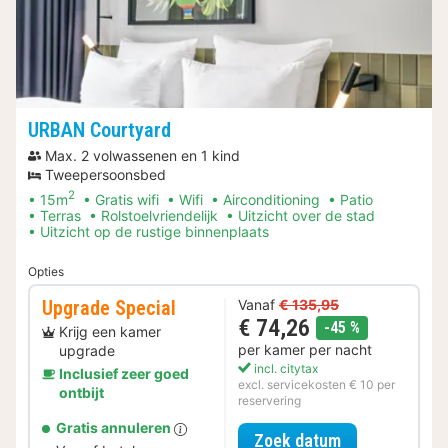
URBAN Courtyard
Max. 2 volwassenen en 1 kind
Tweepersoonsbed
2
15m
Gratis wifi
Wifi
Airconditioning
Patio
Terras
Rolstoelvriendelijk
Uitzicht over de stad
Uitzicht op de rustige binnenplaats
Opties
Upgrade Special
Vanaf
€ 135,95
€ 74,26
korting
-45 %
Krijg een kamer
per kamer per nacht
upgrade
incl. citytax
Inclusief zeer goed
excl. servicekosten € 10 per
ontbijt
reservering
Gratis annuleren
voor Upgrade 
Zoek datum