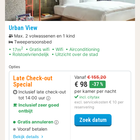
Urban View
Max. 2 volwassenen en 1 kind
Tweepersoonsbed
2
17m
Gratis wifi
Wifi
Airconditioning
Rolstoelvriendelijk
Uitzicht over de stad
Opties
Late Check-out
Vanaf
€ 155,20
€ 98
Special
korting
-37 %
per kamer per nacht
Inclusief late check-out
incl. citytax
tot 14:00 uur
excl. servicekosten € 10 per
Inclusief zeer goed
reservering
ontbijt
voor Late Che
Zoek datum
Gratis annuleren
Vooraf betalen
Bekijk details