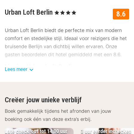
Urban Loft Berlin
, 4 Sterren
8.6
Urban Loft Berlin biedt de perfecte mix van modern
comfort en stedelijke stijl. Ideaal voor reizigers die het
bruisende Berlijn van dichtbij willen ervaren. Onze
gasten beoordelen dit hotel gemiddeld met een 8.6.
Ligging Urban Loft Berlin
Lees meer
Urban Loft Berlin ligt centraal en is de ideale
uitvalsbasis om de stad te verkennen. Het
stadscentrum ligt op slechts een paar minuten afstand
Creëer jouw unieke verblijf
en tal van bezienswaardigheden zijn in de buurt:
Boek gemakkelijk tijdens het afronden van jouw
Brandenburger Tor
– 1,2 km
boeking ook één van deze extra’s erbij.
Reichstagsgebouw
– 1,5 km
Alexanderplatz
– 2,3 km
Late check-out tot 14:00 uur
3 uur eerder inchecken