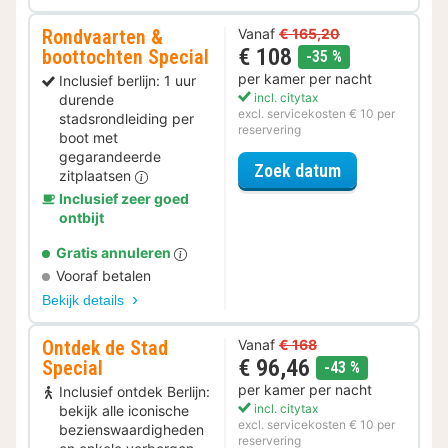
Rondvaarten &
Vanaf
€ 165,20
€ 108
boottochten Special
korting
-35 %
per kamer per nacht
Inclusief berlijn: 1 uur
incl. citytax
durende
excl. servicekosten € 10 per
stadsrondleiding per
reservering
boot met
gegarandeerde
voor Rondvaar
Zoek datum
zitplaatsen
Inclusief zeer goed
ontbijt
Gratis annuleren
Vooraf betalen
Bekijk details
Ontdek de Stad
Vanaf
€ 168
€ 96,46
Special
korting
-43 %
per kamer per nacht
Inclusief ontdek Berlijn:
incl. citytax
bekijk alle iconische
excl. servicekosten € 10 per
bezienswaardigheden
reservering