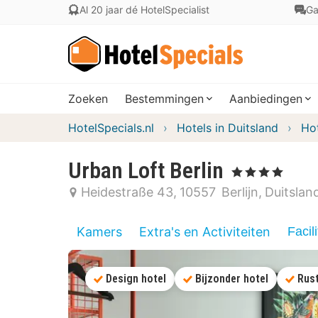
Al 20 jaar dé HotelSpecialist
Ga
Zoeken
Bestemmingen
Aanbiedingen
HotelSpecials.nl
Hotels in Duitsland
Hot
Urban Loft Berlin
, 4 Sterren
Heidestraße 43
10557
Berlijn
Duitslan
Kamers
Extra's en Activiteiten
Facili
Design hotel
Bijzonder hotel
Rus