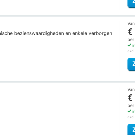
Van
€
iconische bezienswaardigheden en enkele verborgen
per
in
excl
Van
€
per
in
excl