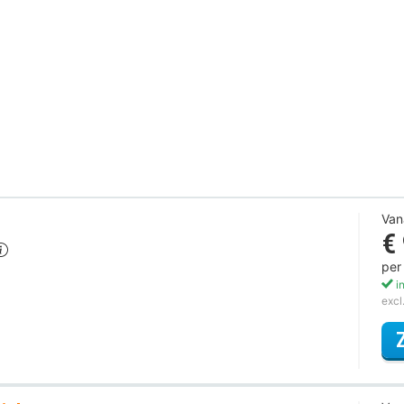
Van
€
per
in
excl