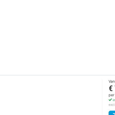
Van
€
per
in
excl