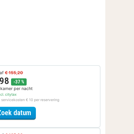
af
€ 155,20
 98
korting
-37 %
 kamer per nacht
cl. citytax
. servicekosten € 10 per reservering
voor Late Check-out Special
Zoek datum