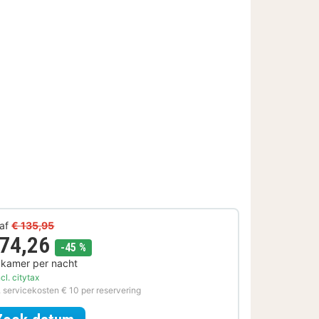
af
€ 135,95
 74,26
korting
-45 %
 kamer per nacht
cl. citytax
. servicekosten € 10 per reservering