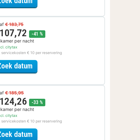
voor Upgrade Special
Zoek datum
af
€ 183,75
 107,72
korting
-41 %
 kamer per nacht
cl. citytax
. servicekosten € 10 per reservering
voor Ontdek de Stad Special
Zoek datum
af
€ 185,95
 124,26
korting
-33 %
 kamer per nacht
cl. citytax
. servicekosten € 10 per reservering
voor Early Check-in Special
Zoek datum