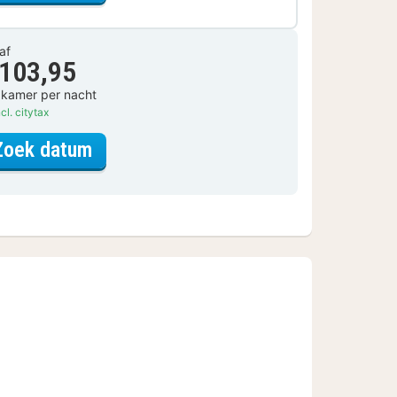
af
 103,95
 kamer per nacht
cl. citytax
voor URBAN Courtyard
Zoek datum