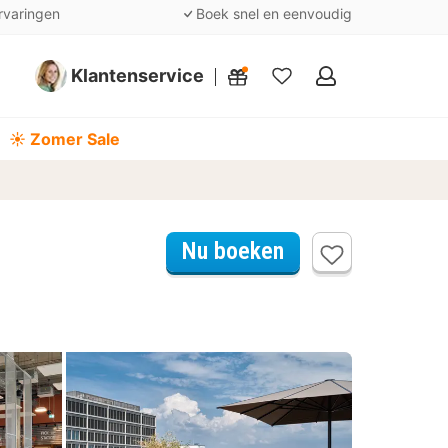
rvaringen
Boek snel en eenvoudig
Klantenservice
Mijn
favorieten
☀️ Zomer Sale
Nu boeken