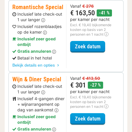
Romantische Special
Vanaf
€ 276
€ 163,50
korting
-41 %
Inclusief late check-out
per kamer per nacht
1 uur langer
Excl. € 19,40 bijkomende
Inclusief rozenblaadjes
kosten op basis van 2
op de kamer
personen en 1 nacht
Inclusief zeer goed
ontbijt
voor Romantis
Zoek datum
Gratis annuleren
Betaal in het hotel
Bekijk details en opties
Wijn & Diner Special
Vanaf
€ 413,50
€ 301
korting
-27 %
Inclusief late check-out
per kamer per nacht
1 uur langer
Excl. € 19,40 bijkomende
Inclusief 4-gangen diner
kosten op basis van 2
+ wijnarrangement op
personen en 1 nacht
dag van aankomst
Inclusief zeer goed
voor Wijn & Di
Zoek datum
ontbijt
Gratis annuleren