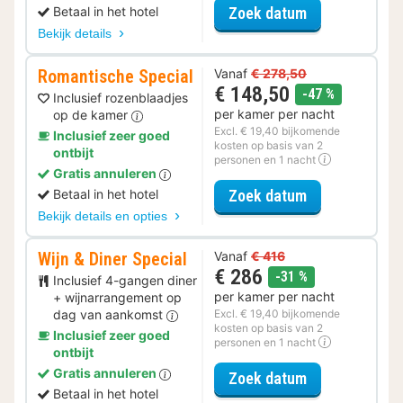
voor Halfpensi
Betaal in het hotel
Zoek datum
Bekijk details
Romantische Special
Vanaf
€ 278,50
€ 148,50
korting
-47 %
Inclusief rozenblaadjes
per kamer per nacht
op de kamer
Excl. € 19,40 bijkomende
Inclusief zeer goed
kosten op basis van 2
ontbijt
personen en 1 nacht
Gratis annuleren
voor Romantis
Betaal in het hotel
Zoek datum
Bekijk details en opties
Wijn & Diner Special
Vanaf
€ 416
€ 286
korting
-31 %
Inclusief 4-gangen diner
per kamer per nacht
+ wijnarrangement op
dag van aankomst
Excl. € 19,40 bijkomende
kosten op basis van 2
Inclusief zeer goed
personen en 1 nacht
ontbijt
Gratis annuleren
voor Wijn & Di
Zoek datum
Betaal in het hotel