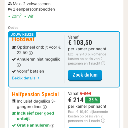
Max. 2 volwassenen
2 eenpersoonsbedden
2
20m
Wifi
Opties
JOUW KEUZE
Vanaf
Hotdeal
€ 103,50
Optioneel ontbijt voor €
per kamer per nacht
22,50
Excl. € 9,40 bijkomende
Annuleren niet mogelijk
kosten op basis van 2
personen en 1 nacht
Vooraf betalen
voor Standaar
Zoek datum
Bekijk details
Halfpension Special
Vanaf
€ 344
€ 214
korting
-38 %
Inclusief dagelijks 3-
per kamer per nacht
gangen diner
Excl. € 19,40 bijkomende
Inclusief zeer goed
kosten op basis van 2
ontbijt
personen en 1 nacht
Gratis annuleren