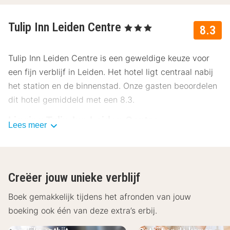
Tulip Inn Leiden Centre
, 3 Sterren
8.3
Tulip Inn Leiden Centre is een geweldige keuze voor
een fijn verblijf in Leiden. Het hotel ligt centraal nabij
het station en de binnenstad. Onze gasten beoordelen
dit hotel gemiddeld met een 8.3.
Ligging Tulip Inn Leiden Centre
Lees meer
Tulip Inn Leiden Centre ligt op slechts enkele minuten
lopen van de oude binnenstad van Leiden, de stad van
de Gouden Eeuw. Er zijn veel bezienswaardigheden,
Creëer jouw unieke verblijf
zoals grachten, patriciërshuizen, kerken en musea. Bij
het hotel kun je fietsen huren om de omgeving te
Boek gemakkelijk tijdens het afronden van jouw
verkennen. Voor een langere fietstocht kun je langs het
boeking ook één van deze extra’s erbij.
strand van Noordwijk rijden of de tulpenvelden