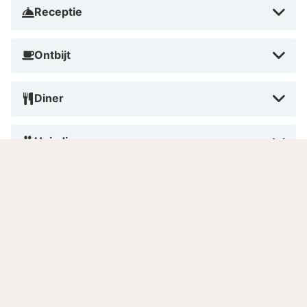
historie houdt.
Receptie
Ontbijt
Diner
Huisdieren
Roken
Betalen in dit hotel
Aantal kamers