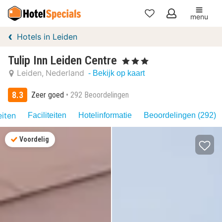
menu
Mijn
Hotels in Leiden
favorieten
Tulip Inn Leiden Centre
, 3 Sterren
Leiden
Nederland
- Bekijk op kaart
8.3
Zeer goed
292 Beoordelingen
eiten
Faciliteiten
Hotelinformatie
Beoordelingen (292)
Voordelig