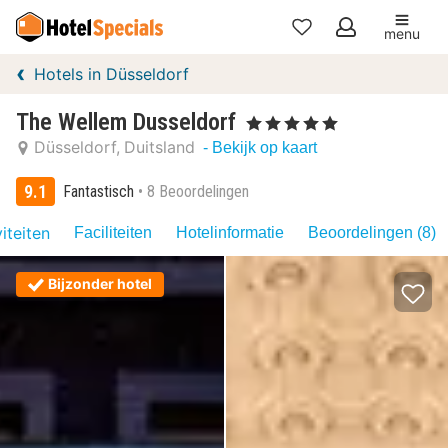
menu
Mijn
Hotels in Düsseldorf
favorieten
The Wellem Dusseldorf
, 5 Sterren
Düsseldorf
Duitsland
- Bekijk op kaart
9.1
Fantastisch
8 Beoordelingen
iteiten
Faciliteiten
Hotelinformatie
Beoordelingen (8)
Bijzonder hotel