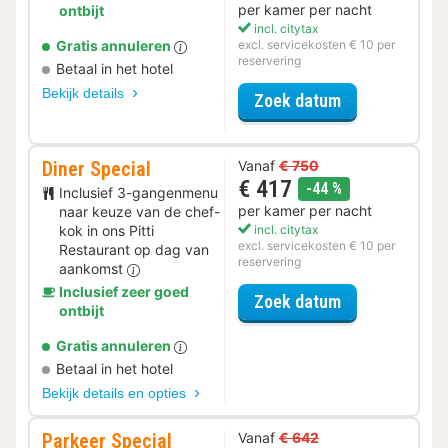
per kamer per nacht
ontbijt
incl. citytax
Gratis annuleren
excl. servicekosten € 10 per
reservering
Betaal in het hotel
Bekijk details
voor Zomer Sa
Zoek datum
Diner Special
Vanaf
€ 750
€ 417
korting
-44 %
Inclusief 3-gangenmenu
per kamer per nacht
naar keuze van de chef-
kok in ons Pitti
incl. citytax
excl. servicekosten € 10 per
Restaurant op dag van
reservering
aankomst
Inclusief zeer goed
voor Diner Spe
Zoek datum
ontbijt
Gratis annuleren
Betaal in het hotel
Bekijk details en opties
Parkeer Special
Vanaf
€ 642