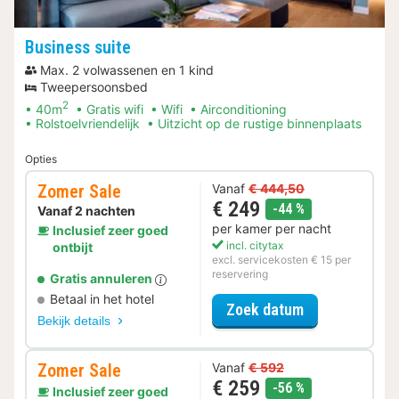
Business suite
Max. 2 volwassenen en 1 kind
Tweepersoonsbed
2
40m
Gratis wifi
Wifi
Airconditioning
Rolstoelvriendelijk
Uitzicht op de rustige binnenplaats
Opties
Zomer Sale
Vanaf
€ 444,50
€ 249
korting
-44 %
Vanaf 2 nachten
per kamer per nacht
Inclusief zeer goed
incl. citytax
ontbijt
excl. servicekosten € 15 per
reservering
Gratis annuleren
Betaal in het hotel
voor Zomer Sa
Zoek datum
Bekijk details
Zomer Sale
Vanaf
€ 592
€ 259
korting
-56 %
Inclusief zeer goed