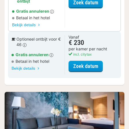
ontbijt
voor Rondvaar
Zoek datum
Gratis annuleren
Betaal in het hotel
Bekijk details
Vanaf
Optioneel ontbijt voor €
€ 230
46
per kamer per nacht
Gratis annuleren
incl. citytax
Betaal in het hotel
voor Studio
Zoek datum
Bekijk details