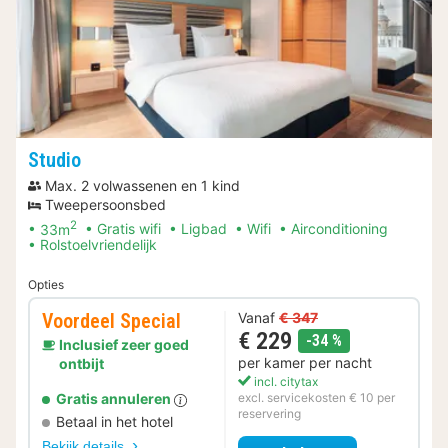
Studio
Max. 2 volwassenen en 1 kind
Tweepersoonsbed
2
33m
Gratis wifi
Ligbad
Wifi
Airconditioning
Rolstoelvriendelijk
Opties
Voordeel Special
Vanaf
€ 347
€ 229
korting
-34 %
Inclusief zeer goed
per kamer per nacht
ontbijt
incl. citytax
Gratis annuleren
excl. servicekosten € 10 per
reservering
Betaal in het hotel
Bekijk details