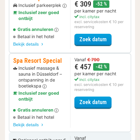
€ 309
korting
-52 %
Inclusief parkeerplek
per kamer per nacht
Inclusief zeer goed
incl. citytax
ontbijt
excl. servicekosten € 10 per
reservering
Gratis annuleren
Betaal in het hotel
voor Parkeer S
Zoek datum
Bekijk details
Spa Resort Special
Vanaf
€ 790
€ 457
korting
-42 %
Inclusief massage &
per kamer per nacht
sauna in Düsseldorf –
ontspanning in de
incl. citytax
excl. servicekosten € 10 per
boetiekspa
reservering
Inclusief zeer goed
ontbijt
voor Spa Resor
Zoek datum
Gratis annuleren
Betaal in het hotel
Bekijk details
Vanaf