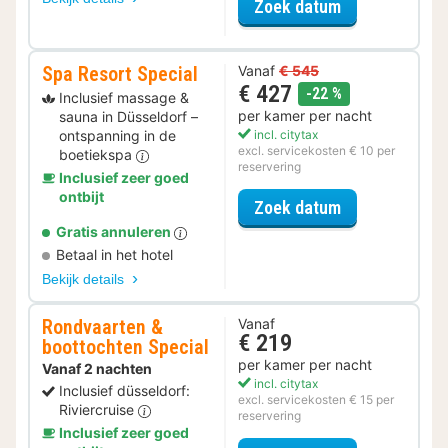
voor Voordeel 
Zoek datum
Spa Resort Special
Vanaf
€ 545
€ 427
korting
-22 %
Inclusief massage &
per kamer per nacht
sauna in Düsseldorf –
ontspanning in de
incl. citytax
excl. servicekosten € 10 per
boetiekspa
reservering
Inclusief zeer goed
ontbijt
voor Spa Resor
Zoek datum
Gratis annuleren
Betaal in het hotel
Bekijk details
Rondvaarten &
Vanaf
€ 219
boottochten Special
per kamer per nacht
Vanaf 2 nachten
incl. citytax
Inclusief düsseldorf:
excl. servicekosten € 15 per
Riviercruise
reservering
Inclusief zeer goed