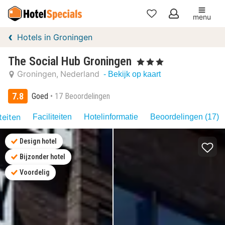
menu
Mijn
Hotels in Groningen
favorieten
The Social Hub Groningen
, 3 Sterren
Groningen
Nederland
- Bekijk op kaart
7.8
Goed
17 Beoordelingen
teiten
Faciliteiten
Hotelinformatie
Beoordelingen (17)
Design hotel
Bijzonder hotel
Voordelig