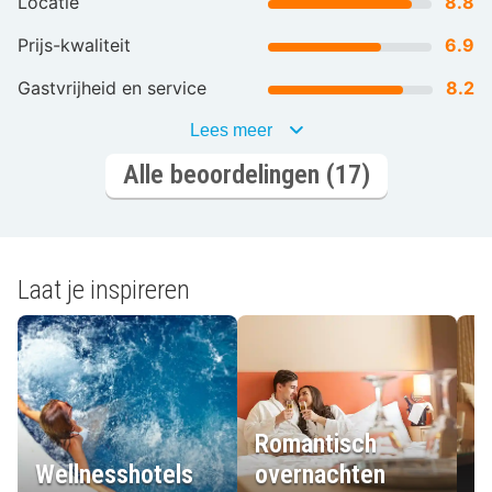
Locatie
8.8
Prijs-kwaliteit
6.9
Gastvrijheid en service
8.2
Lees meer
Alle beoordelingen (17)
Laat je inspireren
Romantisch
Wellnesshotels
overnachten
L