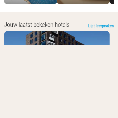
Jouw laatst bekeken hotels
Lijst leegmaken
The Social Hub Groningen
Groningen
,
Nederland
7.8
/10
In het hartje van Groningen
Mediterraans restaurant
Hip interieur