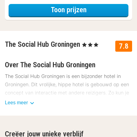
voor Diner Specia
Toon prijzen
The Social Hub Groningen
, 3 Sterren
7.8
Over The Social Hub Groningen
The Social Hub Groningen is een bijzonder hotel in
Groningen. Dit vrolijke, hippe hotel is gebouwd op een
concept van interactie met andere reizigers. Zo kun je
andere mensen ontmoeten in de gezamenlijke ruimtes.
Lees meer
De locatie in het centrum is ideaal voor het verkennen
van de stad. Ga uitgebreid winkelen in het centrum en
beklim de Martinitoren.
Creëer jouw unieke verblijf