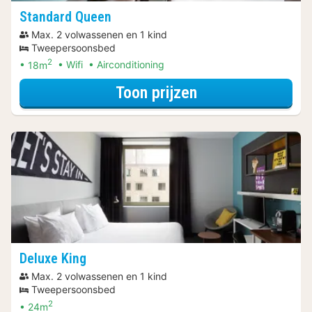
Standard Queen
Max. 2 volwassenen en 1 kind
Tweepersoonsbed
2
18m
Wifi
Airconditioning
voor Diner Arra
Toon prijzen
Deluxe King
Max. 2 volwassenen en 1 kind
Tweepersoonsbed
2
24m