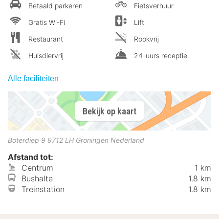
Betaald parkeren
Fietsverhuur
Gratis Wi-Fi
Lift
Restaurant
Rookvrij
Huisdiervrij
24-uurs receptie
Alle faciliteiten
Bekijk op kaart
Boterdiep 9
9712 LH
Groningen
Nederland
Afstand tot:
Centrum
1 km
Bushalte
1.8 km
Treinstation
1.8 km