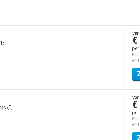
Van
€
per
Excl
en 1
Van
€
iets
per
Excl
en 1