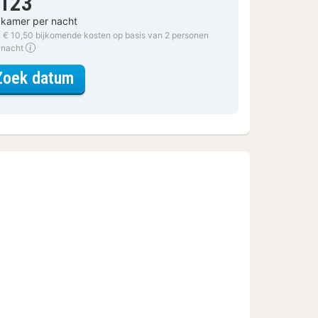
 123
 kamer per nacht
. € 10,50 bijkomende kosten op basis van 2 personen
 nacht
voor Standard Queen
Zoek datum