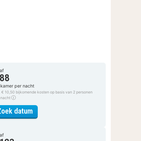
af
 88
 kamer per nacht
. € 10,50 bijkomende kosten op basis van 2 personen
 nacht
voor Standard Queen
Zoek datum
af