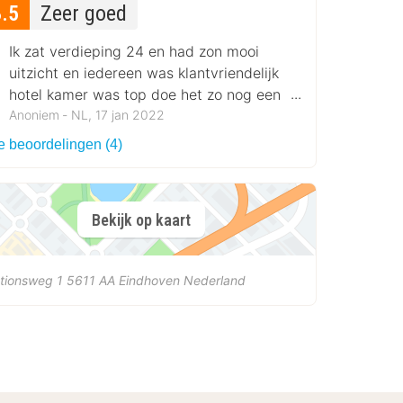
8.5
Zeer goed
Ik zat verdieping 24 en had zon mooi
uitzicht en iedereen was klantvriendelijk
hotel kamer was top doe het zo nog een
x
Anoniem ‐ NL, 17 jan 2022
e beoordelingen (4)
Bekijk op kaart
tionsweg 1
5611 AA
Eindhoven
Nederland