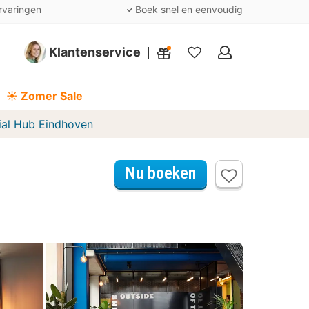
rvaringen
Boek snel en eenvoudig
Klantenservice
Mijn
favorieten
☀️ Zomer Sale
ial Hub Eindhoven
Nu boeken