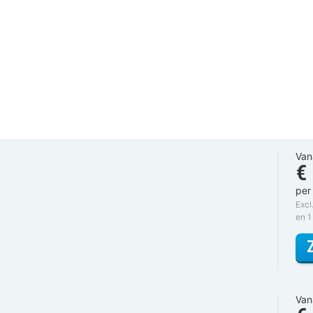
Van
€
per
Excl
en 1
Van