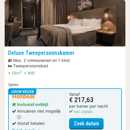
Deluxe Tweepersoonskamer
Max. 2 volwassenen en 1 kind
Tweepersoonsbed
2
19m
Wifi
Opties
JOUW KEUZE
Vanaf
Hotdeal
€ 217,63
Inclusief ontbijt
per kamer per nacht
Annuleren niet mogelijk
incl. citytax
voor Deluxe 
Zoek datum
Vooraf betalen