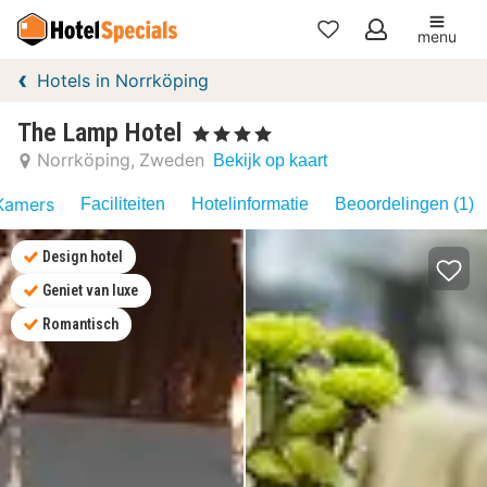
menu
Mijn
Hotels in Norrköping
favorieten
The Lamp Hotel
, 4 Sterren
Norrköping
Zweden
Bekijk op kaart
Kamers
Faciliteiten
Hotelinformatie
Beoordelingen (1)
Design hotel
Geniet van luxe
Romantisch