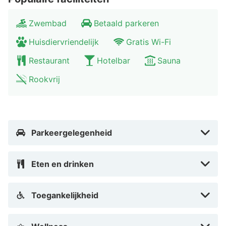
lifestyle hotel dat een ontspannen internationale sfeer
uitademt.
Zwembad
Betaald parkeren
Huisdiervriendelijk
Gratis Wi-Fi
Er zijn geen standaardkamers in The Lamp Hotel,
omdat we vinden dat je iets buitengewoons verdient.
Restaurant
Hotelbar
Sauna
Alle kamers zijn van alle gemakken voorzien: lcd-tv,
Rookvrij
wifi, hemelse bedden van Carpe Diem, kluisje, minibar,
Nespresso-apparaat met koffiecapsules en thee en ook
gratis toegang tot een goed uitgeruste fitnessruimte
die elke dag geopend is. dag van 06.00 - 21.30 uur.
Parkeergelegenheid
Restaurant & kuuroord
Eten en drinken
Het Lamp Hotel biedt ook eetervaringen die u zelden
mag missen. Zweedse smaken met een knipoog naar
Toegankelijkheid
de Aziatische keuken. De locatie omringt je in een
uniek en modern interieur en neemt je mee naar een