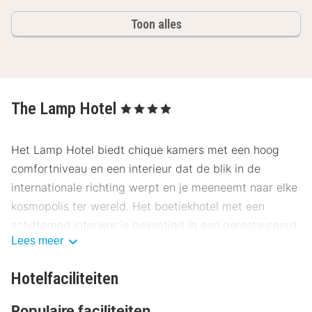
Toon alles
The Lamp Hotel
, 4 Sterren
Het Lamp Hotel biedt chique kamers met een hoog
comfortniveau en een interieur dat de blik in de
internationale richting werpt en je meeneemt naar elke
kosmopolis ter wereld. Het boetiekhotel met een
schitterend interieur is gevestigd in een gerestaureerd
Lees meer
18e-eeuws gebouw op ongeveer 50 meter van
Drottninggatan in Norrköping en op ongeveer 2 km van
Hotelfaciliteiten
het centraal station. Zeven 18e-eeuwse huizen hebben
een totale make-over ondergaan en huisvesten nu een
Populaire faciliteiten