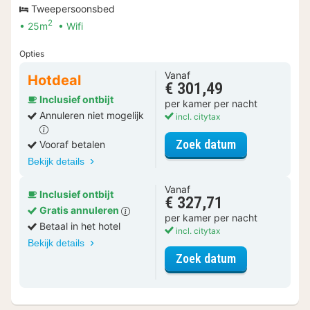
Tweepersoonsbed
2
25m
Wifi
Opties
Vanaf
Hotdeal
€ 301,49
Inclusief ontbijt
per kamer per nacht
Annuleren niet mogelijk
incl. citytax
voor Grand D
Zoek datum
Vooraf betalen
Bekijk details
Vanaf
Inclusief ontbijt
€ 327,71
Gratis annuleren
per kamer per nacht
Betaal in het hotel
incl. citytax
Bekijk details
voor Grand D
Zoek datum