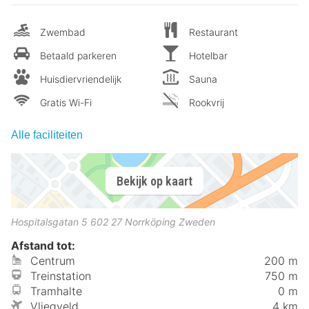
Zwembad
Restaurant
Betaald parkeren
Hotelbar
Huisdiervriendelijk
Sauna
Gratis Wi-Fi
Rookvrij
Alle faciliteiten
Bekijk op kaart
Hospitalsgatan 5
602 27
Norrköping
Zweden
Afstand tot:
Centrum
200 m
Treinstation
750 m
Tramhalte
0 m
Vliegveld
4 km