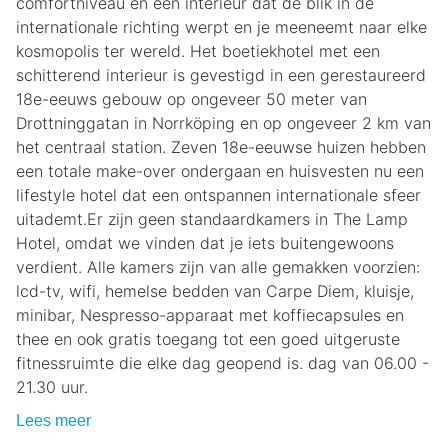
comfortniveau en een interieur dat de blik in de
internationale richting werpt en je meeneemt naar elke
kosmopolis ter wereld. Het boetiekhotel met een
schitterend interieur is gevestigd in een gerestaureerd
18e-eeuws gebouw op ongeveer 50 meter van
Drottninggatan in Norrköping en op ongeveer 2 km van
het centraal station. Zeven 18e-eeuwse huizen hebben
een totale make-over ondergaan en huisvesten nu een
lifestyle hotel dat een ontspannen internationale sfeer
uitademt.Er zijn geen standaardkamers in The Lamp
Hotel, omdat we vinden dat je iets buitengewoons
verdient. Alle kamers zijn van alle gemakken voorzien:
lcd-tv, wifi, hemelse bedden van Carpe Diem, kluisje,
minibar, Nespresso-apparaat met koffiecapsules en
thee en ook gratis toegang tot een goed uitgeruste
fitnessruimte die elke dag geopend is. dag van 06.00 -
21.30 uur.
Lees meer