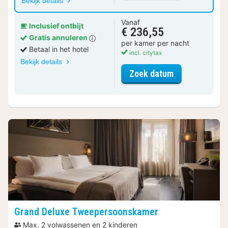
Bekijk details
Vanaf
Inclusief ontbijt
€ 236,55
Gratis annuleren
per kamer per nacht
Betaal in het hotel
incl. citytax
Bekijk details
voor Deluxe 
Zoek datum
Grand Deluxe Tweepersoonskamer
Max. 2 volwassenen en 2 kinderen