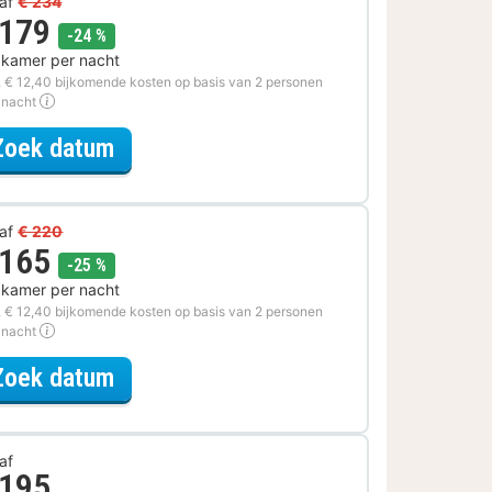
af
€ 234
 179
korting
-24 %
 kamer per nacht
. € 12,40 bijkomende kosten op basis van 2 personen
 nacht
voor Rondvaarten & boottochten A
Zoek datum
af
€ 220
 165
korting
-25 %
 kamer per nacht
. € 12,40 bijkomende kosten op basis van 2 personen
 nacht
voor Ontdek de Stad Arrangement
Zoek datum
af
 195