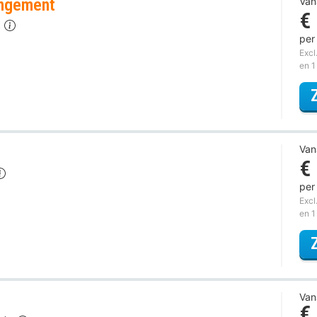
angement
Van
€
t
per
Excl
en 1
Van
€
per
Excl
en 1
Van
€