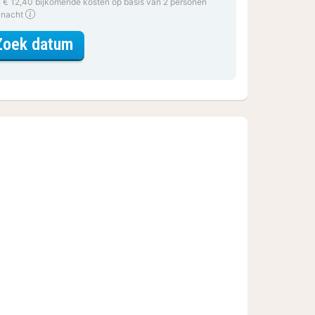
. € 12,40 bijkomende kosten op basis van 2 personen
 nacht
voor The Wallet
Zoek datum