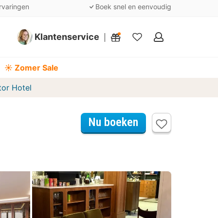
rvaringen
Boek snel en eenvoudig
Klantenservice
Mijn
favorieten
☀️ Zomer Sale
tor Hotel
Nu boeken