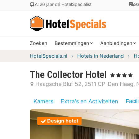
Al 20 jaar dé HotelSpecialist
Ga
Zoeken
Bestemmingen
Aanbiedingen
HotelSpecials.nl
Hotels in Nederland
Ho
The Collector Hotel
, 4 Sterren
Haagsche Bluf 52
2511 CP
Den Haag
Kamers
Extra's en Activiteiten
Facili
Design hotel