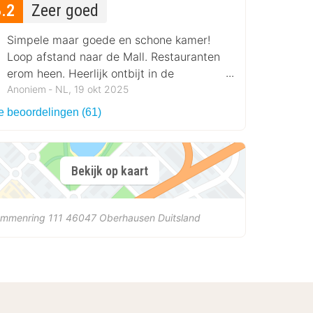
8.2
Zeer goed
Simpele maar goede en schone kamer!
Loop afstand naar de Mall. Restauranten
erom heen. Heerlijk ontbijt in de
ochtend.
Anoniem ‐ NL, 19 okt 2025
le beoordelingen (61)
Bekijk op kaart
ammenring 111
46047
Oberhausen
Duitsland