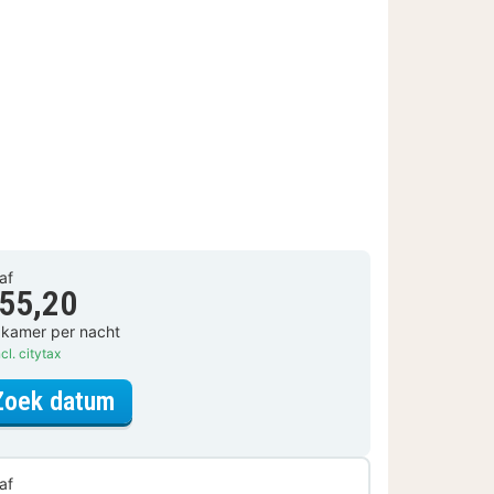
af
 55,20
 kamer per nacht
cl. citytax
voor Standaard Kamer
Zoek datum
af