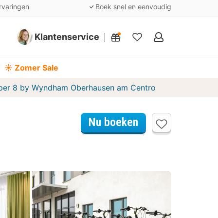
rvaringen
Boek snel en eenvoudig
Klantenservice
Mijn
favorieten
☀️ Zomer Sale
per 8 by Wyndham Oberhausen am Centro
Nu boeken