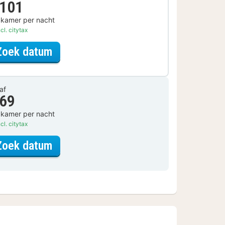
 101
 kamer per nacht
cl. citytax
voor Ontbijt Arrangement
Zoek datum
af
 69
 kamer per nacht
cl. citytax
voor Standaard Kamer
Zoek datum