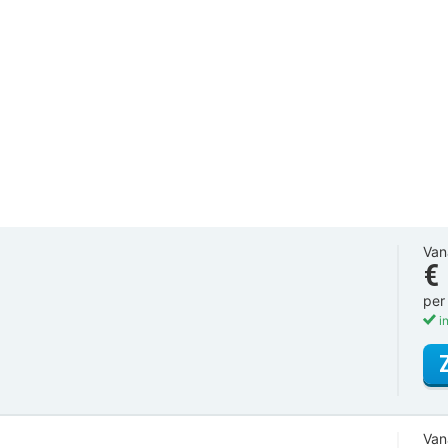
Van
€
per
in
Van