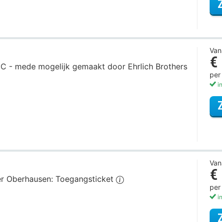
Van
€
C - mede mogelijk gemaakt door Ehrlich Brothers
per
in
Van
€
er Oberhausen: Toegangsticket
per
in