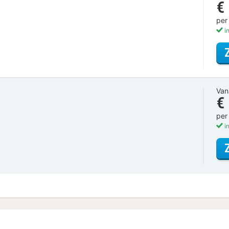
€
per
in
Van
€
per
in