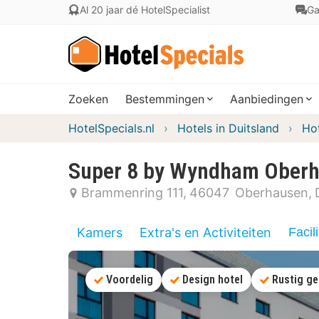
Al 20 jaar dé HotelSpecialist
Ga
Zoeken
Bestemmingen
Aanbiedingen
HotelSpecials.nl
Hotels in Duitsland
Hot
Super 8 by Wyndham Oberh
Brammenring 111
46047
Oberhausen
Kamers
Extra's en Activiteiten
Facili
Voordelig
Design hotel
Rustig ge