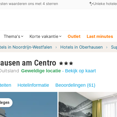
sten waarderen ons met 4 sterren
Unieke hotele
Thema's
Korte vakantie
Outlet
Last minutes
els in Noordrijn-Westfalen
Hotels in Oberhausen
Su
ausen am Centro
, 3 Sterren
Duitsland
Geweldige locatie
- Bekijk op kaart
teiten
Hotelinformatie
Beoordelingen (61)
legen