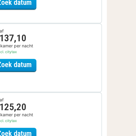
voor Ontdek de Stad Arrangement
Zoek datum
af
 137,10
 kamer per nacht
cl. citytax
voor Museum Arrangement
Zoek datum
af
 125,20
 kamer per nacht
cl. citytax
voor Actief Dagje Uit Arrangement
Zoek datum