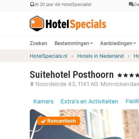
Al 20 jaar dé HotelSpecialist
Ga
Zoeken
Bestemmingen
Aanbiedingen
HotelSpecials.nl
Hotels in Nederland
Ho
Suitehotel Posthoorn
, 4 Sterren
Noordeinde 43
1141 AG
Monnickenda
Kamers
Extra's en Activiteiten
Facili
Romantisch