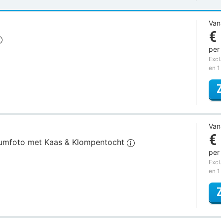
Van
€
per
Excl
en 1
Van
€
tuumfoto met Kaas & Klompentocht
per
Excl
en 1