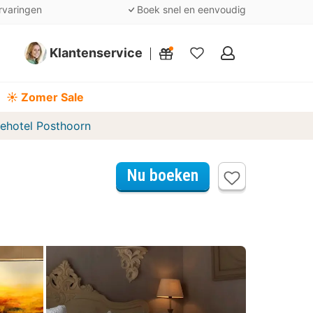
rvaringen
Boek snel en eenvoudig
Klantenservice
Mijn
favorieten
☀️ Zomer Sale
tehotel Posthoorn
Nu boeken