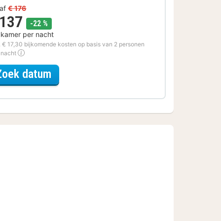
af
€ 176
 137
korting
-22 %
 kamer per nacht
. € 17,30 bijkomende kosten op basis van 2 personen
 nacht
voor Fiets Special
Zoek datum