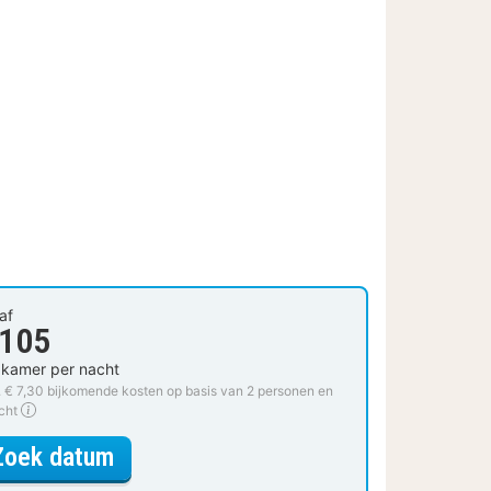
af
 105
 kamer per nacht
. € 7,30 bijkomende kosten op basis van 2 personen en
cht
voor Kleine tweepersoonskamer
Zoek datum