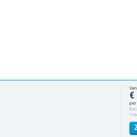
Van
€
per
Excl
1 na