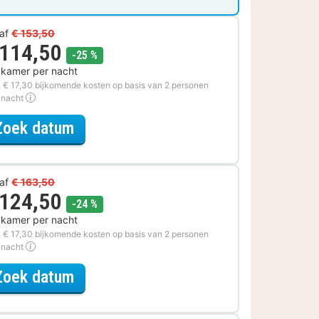
af
€ 153,50
 114,50
korting
-25 %
 kamer per nacht
. € 17,30 bijkomende kosten op basis van 2 personen
 nacht
voor Romantische Special
Zoek datum
af
€ 163,50
 124,50
korting
-24 %
 kamer per nacht
. € 17,30 bijkomende kosten op basis van 2 personen
 nacht
voor Ontdek de Stad Special
Zoek datum