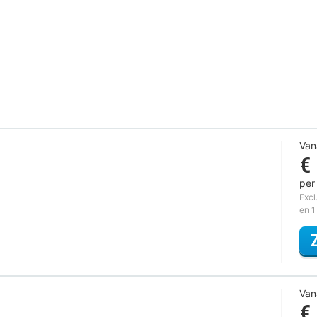
Van
€
per
Excl
en 1
Van
€