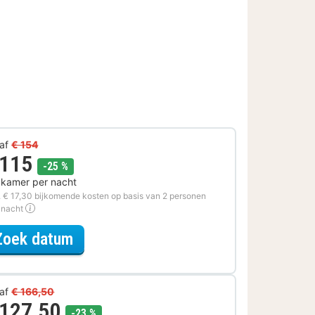
af
€ 154
 115
korting
-25 %
 kamer per nacht
. € 17,30 bijkomende kosten op basis van 2 personen
 nacht
voor Voordeel Special
Zoek datum
af
€ 166,50
 127,50
korting
-23 %