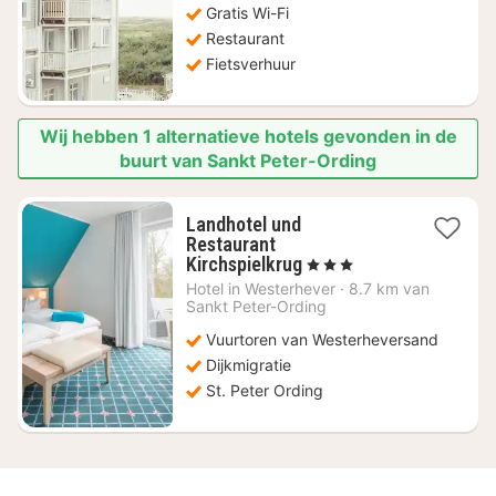
Gratis Wi-Fi
214,92
Restaurant
Fietsverhuur
Wij hebben 1 alternatieve hotels gevonden in de
buurt van Sankt Peter-Ording
Landhotel und
Restaurant
2
Kirchspielkrug
, 3 Sterren
nachten
Hotel in
Westerhever
·
8.7 km van
vanaf
Sankt Peter-Ording
€
Vuurtoren van Westerheversand
122,21
Dijkmigratie
St. Peter Ording