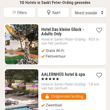
10
Hotels in Sankt Peter-Ording gevonden
Filters
Kaart
Hotel Das kleine Glück -
1
Adults Only
nacht
Hotel in
Sankt Peter-Ording
·
950 m
vanaf
van het centrum
€
Gratis Wi-Fi
148,60
Fietsverhuur
1
AALERNHÜS hotel & spa
nacht
, 5 Sterren
vanaf
Hotel in
Sankt Peter-Ording
·
1.9 km
€
van het centrum
272,75
Ontgrendel korting
Zwembad