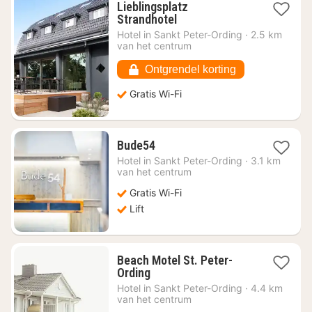
Lieblingsplatz
1
Strandhotel
nacht
Hotel in
Sankt Peter-Ording
·
2.5 km
vanaf
van het centrum
€
138,49
Ontgrendel korting
Gratis Wi-Fi
1
Bude54
nacht
Hotel in
Sankt Peter-Ording
·
3.1 km
vanaf
van het centrum
€
Gratis Wi-Fi
225,75
Lift
Beach Motel St. Peter-
1
Ording
nacht
Hotel in
Sankt Peter-Ording
·
4.4 km
vanaf
van het centrum
€