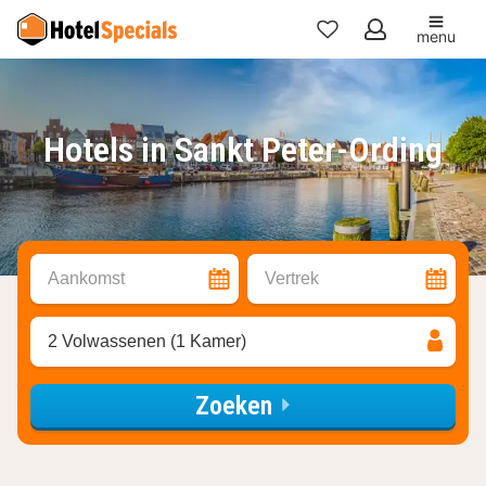
menu
Mijn
favorieten
Hotels in Sankt Peter-Ording
Aankomst
Vertrek
2 Volwassenen (1 Kamer)
Zoeken