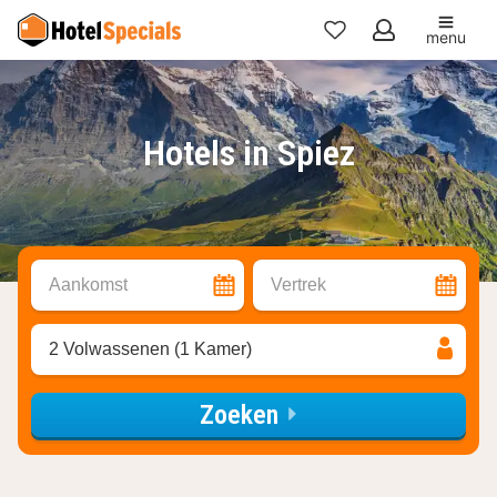
menu
Mijn
favorieten
Hotels in Spiez
Aankomst
Vertrek
2 Volwassenen (1 Kamer)
Zoeken