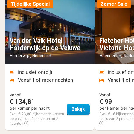
Tijdelijke Special
Zomer Sale
Van der Valk Hotel
Fletcher Ho
Harderwijk op de Veluwe
Victoria-Ho
Harderwijk, Nederland
Hoenderloo, Nede
Inclusief ontbijt
Inclusief on
Vanaf 1 of meer nachten
Vanaf 1 of 
Vanaf
Vanaf
€ 134,81
€ 99
Van der Valk Hotel Ha
per kamer per nacht
per kamer per na
Bekijk
Excl. € 23,80 bijkomende kosten
Excl. € 16 bijkomend
op basis van 2 personen en 2
basis van 2 personen
nachten