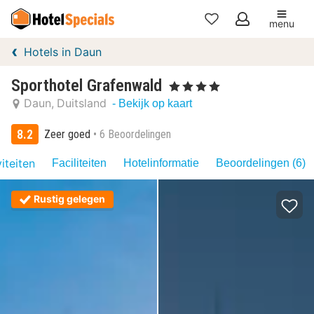
menu
Mijn
Hotels in Daun
favorieten
Sporthotel Grafenwald
, 4 Sterren
Daun
Duitsland
- Bekijk op kaart
8.2
Zeer goed
6 Beoordelingen
iteiten
Faciliteiten
Hotelinformatie
Beoordelingen (6)
Rustig gelegen