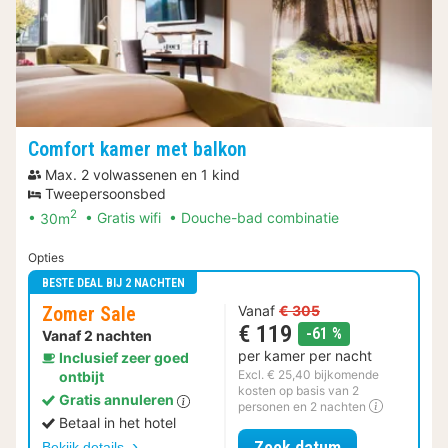
Comfort kamer met balkon
Max. 2 volwassenen en 1 kind
Tweepersoonsbed
2
30m
Gratis wifi
Douche-bad combinatie
Opties
BESTE DEAL BIJ 2 NACHTEN
Zomer Sale
Vanaf
€ 305
€ 119
korting
-61 %
Vanaf 2 nachten
per kamer per nacht
Inclusief zeer goed
Excl. € 25,40 bijkomende
ontbijt
kosten op basis van 2
Gratis annuleren
personen en 2 nachten
Betaal in het hotel
voor Zomer Sa
Zoek datum
Bekijk details