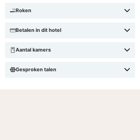
Roken
Betalen in dit hotel
Aantal kamers
Gesproken talen
Goed om te weten
Kamer schoonmaak
Omwille van het milieu maakt het hotel de kamer
niet elke dag schoon. Als je wilt dat jouw kamer