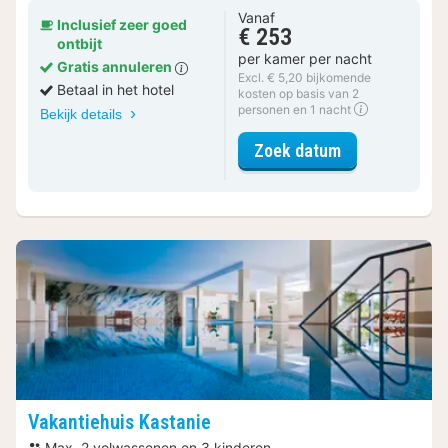
Vanaf
Inclusief zeer goed
€ 253
ontbijt
per kamer per nacht
Gratis annuleren
Excl. € 5,20 bijkomende
Betaal in het hotel
kosten op basis van 2
personen en 1 nacht
Bekijk details
voor Comfort 
Zoek datum
Vakantiehuis Kastanie
Max. 2 volwassenen en 3 kinderen