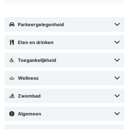
Oostzee, neem een verfrissende duik in het water of
geniet van de rust op je balkon. Iedereen vindt hier wat
hij zoekt!
Parkeergelegenheid
Eten en drinken
Toegankelijkheid
Wellness
Zwembad
Algemeen