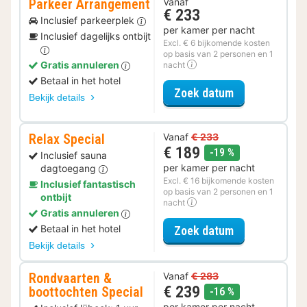
Parkeer Arrangement
Vanaf
€ 233
Inclusief parkeerplek
per kamer per nacht
Inclusief dagelijks ontbijt
Excl. € 6 bijkomende kosten
op basis van 2 personen en 1
Gratis annuleren
nacht
Betaal in het hotel
voor Parkeer 
Zoek datum
Bekijk details
Relax Special
Vanaf
€ 233
€ 189
korting
-19 %
Inclusief sauna
per kamer per nacht
dagtoegang
Excl. € 16 bijkomende kosten
Inclusief fantastisch
op basis van 2 personen en 1
ontbijt
nacht
Gratis annuleren
voor Relax Spe
Betaal in het hotel
Zoek datum
Bekijk details
Rondvaarten &
Vanaf
€ 283
€ 239
boottochten Special
korting
-16 %
per kamer per nacht