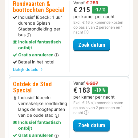
Rondvaarten &
Vanaf
€ 259
€ 215
boottochten Special
korting
-17 %
per kamer per nacht
Inclusief lübeck: 1 uur
Excl. € 16 bijkomende kosten
durende Splash
op basis van 2 personen en 1
Stadsrondleiding per
nacht
bus
Inclusief fantastisch
voor Rondvaar
Zoek datum
ontbijt
Gratis annuleren
Betaal in het hotel
Bekijk details
Ontdek de Stad
Vanaf
€ 227
€ 183
Special
korting
-19 %
per kamer per nacht
Inclusief lübeck:
Excl. € 16 bijkomende kosten
vermakelijke rondleiding
op basis van 2 personen en 1
langs de hoogtepunten
nacht
van de oude stad
Inclusief fantastisch
voor Ontdek de
Zoek datum
ontbijt
Gratis annuleren