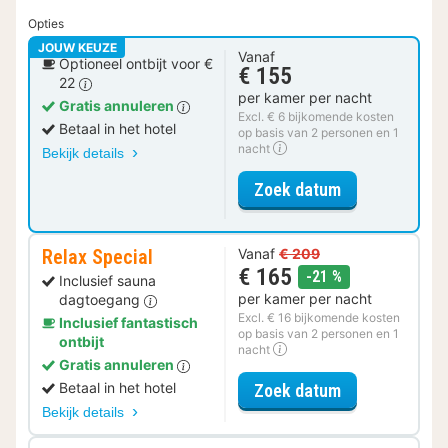
Opties
JOUW KEUZE
Vanaf
Optioneel ontbijt voor €
€ 155
22
per kamer per nacht
Gratis annuleren
Excl. € 6 bijkomende kosten
Betaal in het hotel
op basis van 2 personen en 1
nacht
Bekijk details
voor Comfort 
Zoek datum
Relax Special
Vanaf
€ 209
€ 165
korting
-21 %
Inclusief sauna
per kamer per nacht
dagtoegang
Excl. € 16 bijkomende kosten
Inclusief fantastisch
op basis van 2 personen en 1
ontbijt
nacht
Gratis annuleren
voor Relax Spe
Betaal in het hotel
Zoek datum
Bekijk details