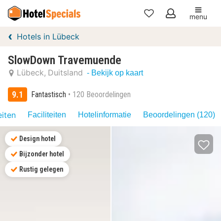
menu
Mijn
Hotels in Lübeck
favorieten
SlowDown Travemuende
Lübeck
Duitsland
- Bekijk op kaart
9.1
Fantastisch
120 Beoordelingen
eiten
Faciliteiten
Hotelinformatie
Beoordelingen (120)
Design hotel
Bijzonder hotel
Rustig gelegen