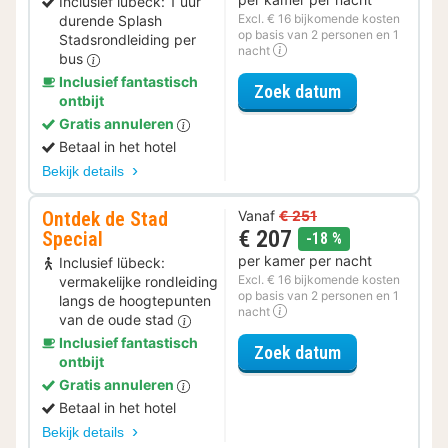
Inclusief lübeck: 1 uur
Excl. € 16 bijkomende kosten
durende Splash
op basis van 2 personen en 1
Stadsrondleiding per
nacht
bus
Inclusief fantastisch
voor Rondvaar
Zoek datum
ontbijt
Gratis annuleren
Betaal in het hotel
Bekijk details
Ontdek de Stad
Vanaf
€ 251
€ 207
Special
korting
-18 %
per kamer per nacht
Inclusief lübeck:
Excl. € 16 bijkomende kosten
vermakelijke rondleiding
op basis van 2 personen en 1
langs de hoogtepunten
nacht
van de oude stad
Inclusief fantastisch
voor Ontdek de
Zoek datum
ontbijt
Gratis annuleren
Betaal in het hotel
Bekijk details