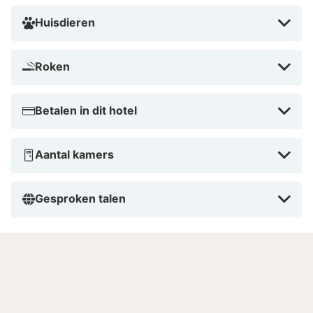
Huisdieren
Roken
Betalen in dit hotel
Aantal kamers
Gesproken talen
9.1
Fantastisch
/10
Gebaseerd op
120 echte beoordelingen
door onze