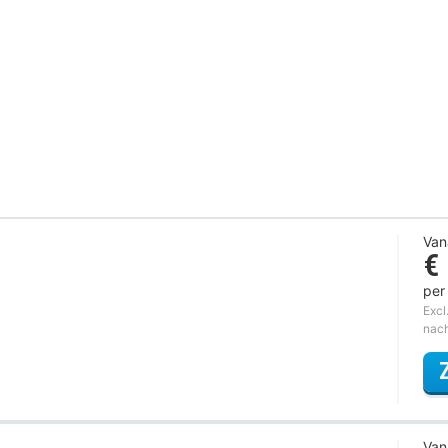
Van
€
per
Excl
nac
Van