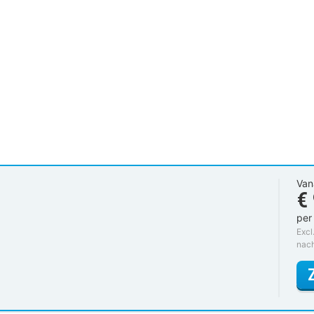
Van
€
per
Excl
nac