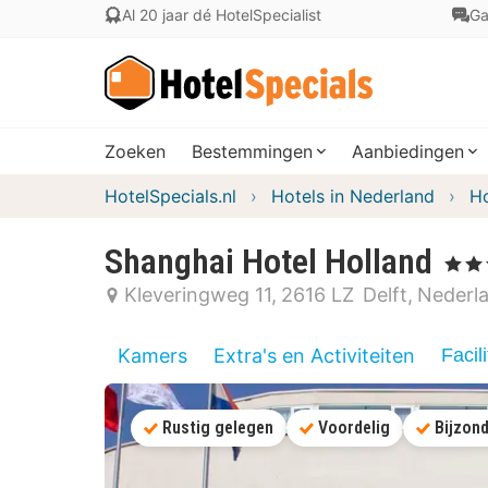
Al 20 jaar dé HotelSpecialist
Ga
Zoeken
Bestemmingen
Aanbiedingen
HotelSpecials.nl
Hotels in Nederland
Ho
Shanghai Hotel Holland
, 4 Ster
Kleveringweg 11
2616 LZ
Delft
Nederl
Kamers
Extra's en Activiteiten
Facili
Rustig gelegen
Voordelig
Bijzond