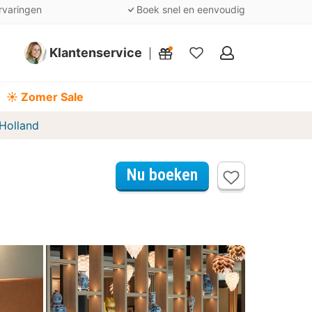
rvaringen
Boek snel en eenvoudig
Klantenservice
Mijn
favorieten
☀️ Zomer Sale
Holland
Nu boeken