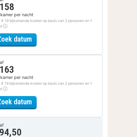
 158
 kamer per nacht
. € 19 bijkomende kosten op basis van 2 personen en 1
ht
voor Ontdek de Stad Special
Zoek datum
af
 163
 kamer per nacht
. € 19 bijkomende kosten op basis van 2 personen en 1
ht
voor Museum Special
Zoek datum
af
 94,50