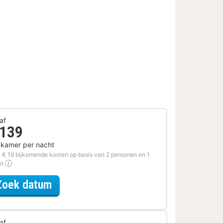
af
 139
 kamer per nacht
. € 19 bijkomende kosten op basis van 2 personen en 1
ht
voor Voordeel Special
Zoek datum
af