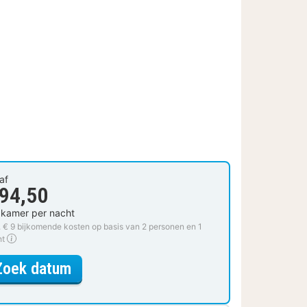
af
 94,50
 kamer per nacht
. € 9 bijkomende kosten op basis van 2 personen en 1
ht
voor Deluxe Double Room - non refu
Zoek datum