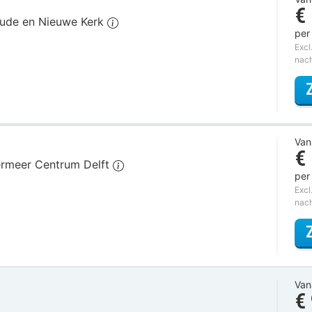
€
e Oude en Nieuwe Kerk
per
Excl
nac
Van
€
Vermeer Centrum Delft
per
Excl
nac
Van
€