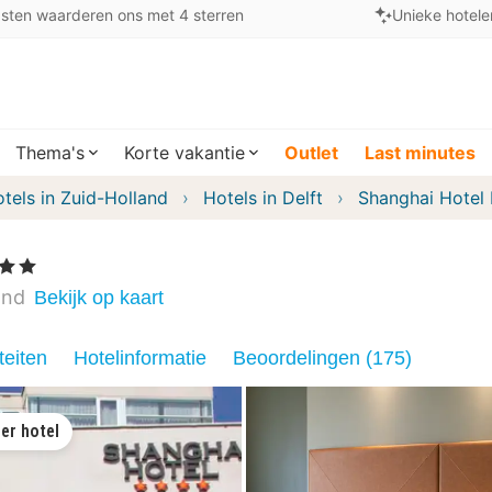
sten waarderen ons met 4 sterren
Unieke hotele
Thema's
Korte vakantie
Outlet
Last minutes
tels in Zuid-Holland
Hotels in Delft
Shanghai Hotel 
ren
and
Bekijk op kaart
teiten
Hotelinformatie
Beoordelingen (175)
er hotel