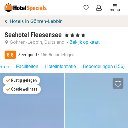
menu
Mijn
Hotels in Göhren-Lebbin
favorieten
Seehotel Fleesensee
, 4 Sterren
Göhren-Lebbin
Duitsland
- Bekijk op kaart
8.8
Zeer goed
156 Beoordelingen
eiten
Faciliteiten
Hotelinformatie
Beoordelingen (156)
Rustig gelegen
Goede wellness