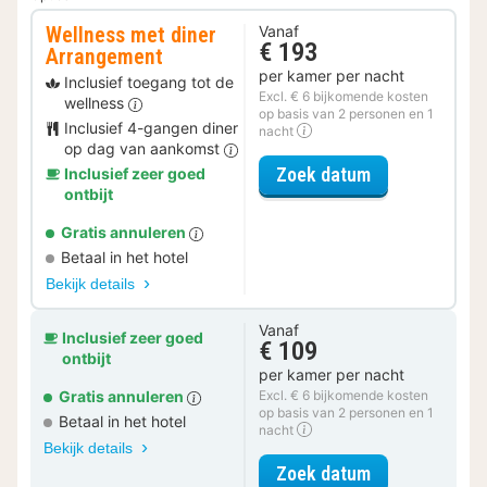
Wellness met diner
Vanaf
€ 193
Arrangement
per kamer per nacht
Inclusief toegang tot de
Excl. € 6 bijkomende kosten
wellness
op basis van 2 personen en 1
Inclusief 4-gangen diner
nacht
op dag van aankomst
voor Wellness
Zoek datum
Inclusief zeer goed
ontbijt
Gratis annuleren
Betaal in het hotel
Bekijk details
Vanaf
Inclusief zeer goed
€ 109
ontbijt
per kamer per nacht
Gratis annuleren
Excl. € 6 bijkomende kosten
op basis van 2 personen en 1
Betaal in het hotel
nacht
Bekijk details
voor Duo Comf
Zoek datum